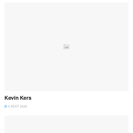
Kevin Kers
4 AOÛT 2026