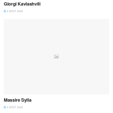
Giorgi Kavlashvili
4 AOÛT 2026
Massire Sylla
4 AOÛT 2026