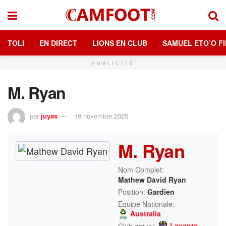
TOLI
EN DIRECT
LIONS EN CLUB
SAMUEL ETO’O FI
PUBLICITÉ
M. Ryan
par
juyas
18 novembre 2025
M. Ryan
Nom Complet:
Mathew David Ryan
Position:
Gardien
Equipe Nationale:
Australia
Levante
Club actuel: