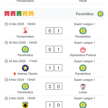
Panserraikos
PAOK
Panetolikos
D
D
V
N
N
8 Déc 2025
-
16h00
Super League 1
0
1
Panserraikos
Panetolikos
30 Nov 2025
-
15h00
Super League 1
0
1
Panetolikos
Olympiakos Piraeus
22 Nov 2025
-
17h30
Super League 1
1
1
Asteras Tripolis
Panetolikos
8 Nov 2025
-
15h00
Super League 1
3
0
Panetolikos
Larisa
2 Nov 2025
-
19h00
Super League 1
1
0