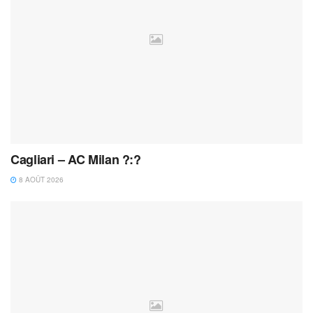
Cagliari – AC Milan ?:?
8 AOÛT 2026