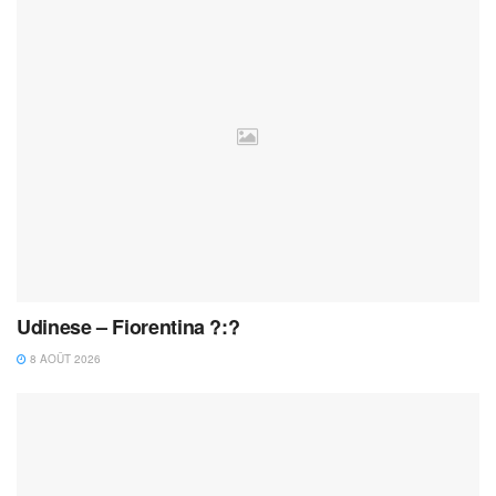
Udinese – Fiorentina ?:?
8 AOÛT 2026