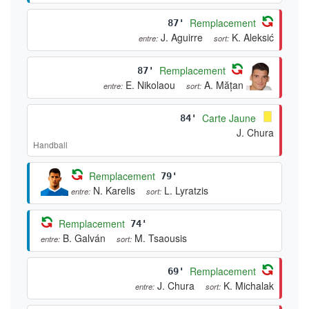
Remplacement
87'
J. Aguirre
K. Aleksić
entre:
sort:
Remplacement
87'
E. Nikolaou
A. Mățan
entre:
sort:
Carte Jaune
84'
J. Chura
Handball
Remplacement
79'
N. Karelis
L. Lyratzis
entre:
sort:
Remplacement
74'
B. Galván
M. Tsaousis
entre:
sort:
Remplacement
69'
J. Chura
K. Michalak
entre:
sort: