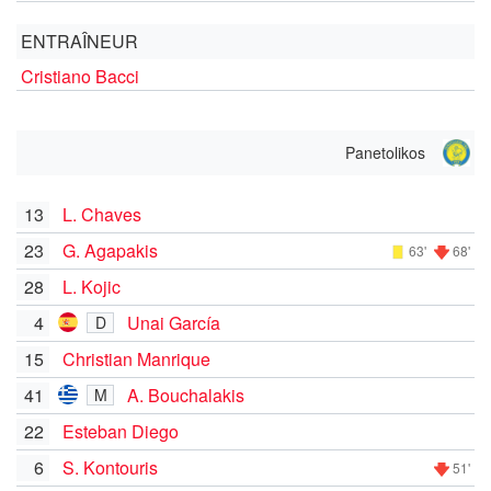
ENTRAÎNEUR
Cristiano Bacci
Panetolikos
13
L. Chaves
23
G. Agapakis
63'
68'
28
L. Kojic
4
Unai García
D
15
Christian Manrique
41
A. Bouchalakis
M
22
Esteban Diego
6
S. Kontouris
51'