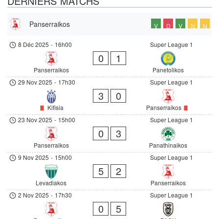
DERNIERS MATCHS
Panserraikos
V
D
V
N
N
8 Déc 2025
-
16h00
Super League 1
0
1
Panserraikos
Panetolikos
29 Nov 2025
-
17h30
Super League 1
3
0
Kifisia
Panserraikos
23 Nov 2025
-
15h00
Super League 1
0
3
Panserraikos
Panathinaikos
9 Nov 2025
-
15h00
Super League 1
5
2
Levadiakos
Panserraikos
2 Nov 2025
-
17h30
Super League 1
0
5