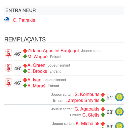
ENTRAÎNEUR
G. Petrakis
REMPLAÇANTS
Zidane Agustini Banjaqui
Joueur sortant
46'
M. Wagué
Entrant
A. Green
Joueur sortant
46'
E. Brooks
Entrant
A. Ivan
Joueur sortant
46'
A. Maraš
Entrant
S. Kontouris
Joueur sortant
51'
Lampros Smyrlis
Entrant
G. Agapakis
Joueur sortant
68'
C. Sielis
Entrant
K. Michalak
Joueur sortant
69'