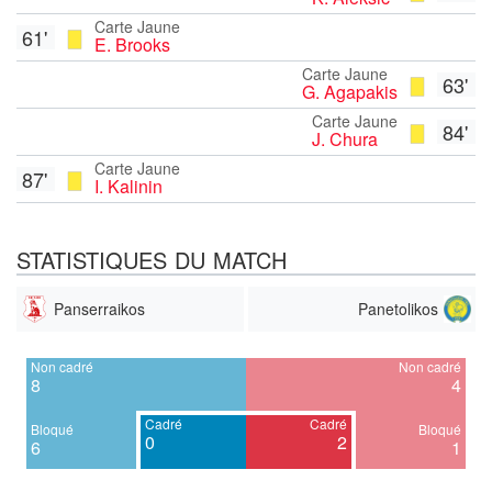
Carte Jaune
61'
E. Brooks
Carte Jaune
63'
G. Agapakis
Carte Jaune
84'
J. Chura
Carte Jaune
87'
I. Kalinin
STATISTIQUES DU MATCH
Panserraikos
Panetolikos
Non cadré
Non cadré
8
4
Cadré
Cadré
Bloqué
Bloqué
0
2
6
1