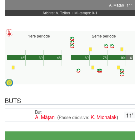
A. Mățan
11'
Arbitre: A. Tzilos
Mi-temps: 0-1
|
1ère période
2ème période
15'
30'
45'
60'
75'
90'
6'
BUTS
But
11'
A. Mățan
(
K. Michalak
)
Passe décisive: