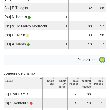
[77] F. Tinaglini
32
28
[80] N. Karelis
1
[81] V. De Marco Morlacchi
1
68
57
[88] I. Kalinin
39
28
[99] A. Maraš
1
10
7
Panetolikos
Joueurs de champ
Joueur
Shots
Shots
Total
Accurat
Key
Ta
Total
On
Passes
e
Passes
Target
Passes
[4] Unai García
73
66
[6] S. Kontouris
13
10
1