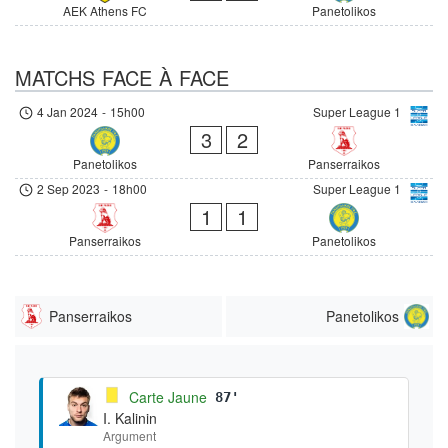
AEK Athens FC
Panetolikos
MATCHS FACE À FACE
4 Jan 2024
-
15h00
Super League 1
3
2
Panetolikos
Panserraikos
2 Sep 2023
-
18h00
Super League 1
1
1
Panserraikos
Panetolikos
Panserraikos
Panetolikos
Carte Jaune
87'
I. Kalinin
Argument