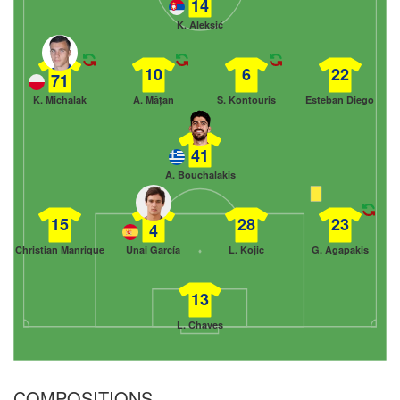
14
K. Aleksić
10
6
22
71
K. Michalak
A. Mățan
S. Kontouris
Esteban Diego
41
A. Bouchalakis
15
28
23
4
Christian Manrique
Unai García
L. Kojic
G. Agapakis
13
L. Chaves
COMPOSITIONS