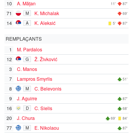
10
A. Mățan
11'
87'
71
K. Michalak
M
69'
14
K. Aleksić
A
5'
87'
REMPLAÇANTS
1
M. Pardalos
12
Ž. Živković
G
3
C. Manos
7
Lampros Smyrlis
51'
8
C. Belevonis
M
9
J. Aguirre
87'
16
C. Sielis
D
68'
20
J. Chura
69'
84'
77
E. Nikolaou
M
87'