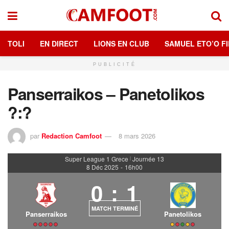
TOLI
EN DIRECT
LIONS EN CLUB
SAMUEL ETO’O FI
PUBLICITÉ
Panserraikos – Panetolikos
?:?
par
Redaction Camfoot
8 mars 2026
Super League 1 Grece
Journée 13
|
8 Déc 2025
-
16h00
0
:
1
MATCH TERMINÉ
Panserraikos
Panetolikos