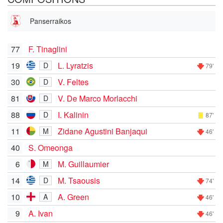
Panserraikos
77
F. Tinaglini
19
L. Lyratzis
D
79'
30
V. Feltes
D
81
V. De Marco Morlacchi
D
88
I. Kalinin
D
87'
11
Zidane Agustini Banjaqui
M
46'
40
S. Omeonga
6
M. Guillaumier
M
14
M. Tsaousis
D
74'
10
A. Green
A
46'
9
A. Ivan
46'