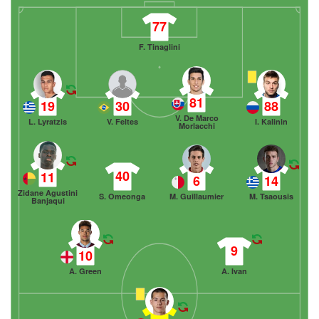
77
F. Tinaglini
81
19
30
88
V. De Marco
L. Lyratzis
V. Feltes
I. Kalinin
Morlacchi
40
11
6
14
Zidane Agustini
S. Omeonga
M. Guillaumier
M. Tsaousis
Banjaqui
9
10
A. Green
A. Ivan