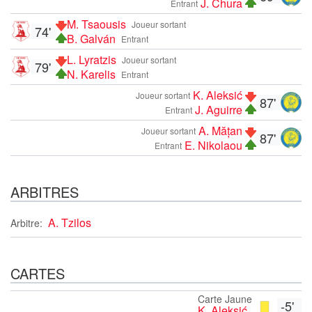
J. Chura
Entrant
M. Tsaousis
Joueur sortant
74'
B. Galván
Entrant
L. Lyratzis
Joueur sortant
79'
N. Karelis
Entrant
K. Aleksić
Joueur sortant
87'
J. Aguirre
Entrant
A. Mățan
Joueur sortant
87'
E. Nikolaou
Entrant
ARBITRES
A. Tzilos
Arbitre:
CARTES
Carte Jaune
-5'
K. Aleksić