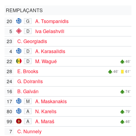
REMPLAÇANTS
20
A. Tsompanidis
G
5
Iva Gelashvili
D
23
C. Georgiadis
4
A. Karasalidis
D
22
M. Wagué
D
46'
28
E. Brooks
46'
61'
24
G. Doiranlis
16
B. Galván
74'
17
A. Maskanakis
M
80
N. Karelis
A
79'
99
A. Maraš
A
46'
7
C. Nunnely