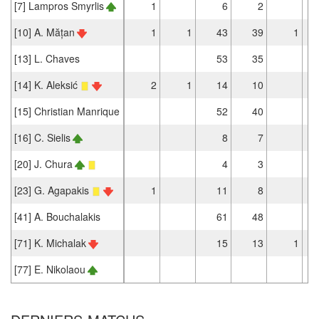
[7] Lampros Smyrlis
1
6
2
[10] A. Mățan
1
1
43
39
1
[13] L. Chaves
53
35
[14] K. Aleksić
2
1
14
10
[15] Christian Manrique
52
40
[16] C. Sielis
8
7
[20] J. Chura
4
3
[23] G. Agapakis
1
11
8
[41] A. Bouchalakis
61
48
[71] K. Michalak
15
13
1
[77] E. Nikolaou