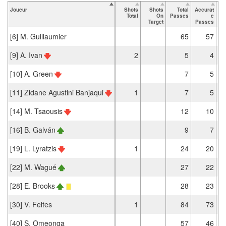
Joueur
Shots
Shots
Total
Accurat
Total
On
Passes
e
P
Target
Passes
[6] M. Guillaumier
65
57
[9] A. Ivan
2
5
4
[10] A. Green
7
5
[11] Zidane Agustini Banjaqui
1
7
5
[14] M. Tsaousis
12
10
[16] B. Galván
9
7
[19] L. Lyratzis
1
24
20
[22] M. Wagué
27
22
[28] E. Brooks
28
23
[30] V. Feltes
1
84
73
[40] S. Omeonga
57
46