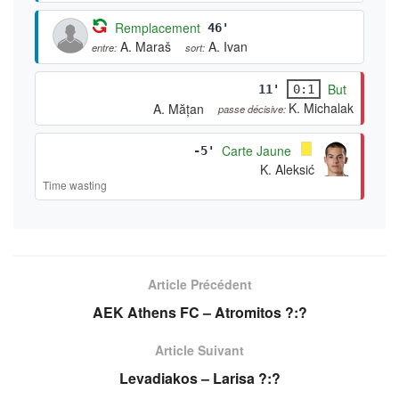
Remplacement
46'
A. Maraš
A. Ivan
entre:
sort:
But
11'
0:1
K. Michalak
A. Mățan
passe décisive:
Carte Jaune
-5'
K. Aleksić
Time wasting
Article Précédent
AEK Athens FC – Atromitos ?:?
Article Suivant
Levadiakos – Larisa ?:?