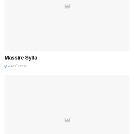
Massire Sylla
4 AOÛT 2026