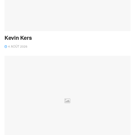
Kevin Kers
4 AOÛT 2026