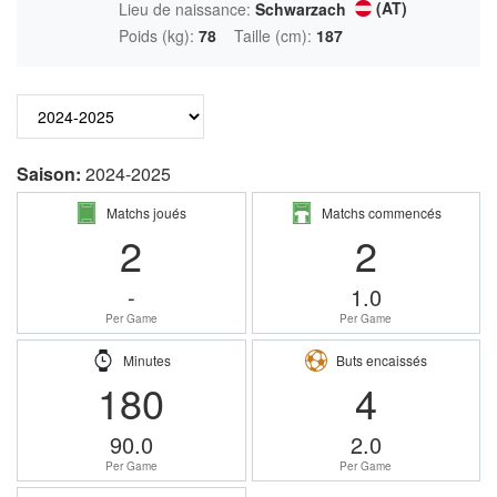
(AT)
Lieu de naissance:
Schwarzach
Poids (kg):
78
Taille (cm):
187
Saison:
2024-2025
Matchs joués
Matchs commencés
2
2
-
1.0
Per Game
Per Game
Minutes
Buts encaissés
180
4
90.0
2.0
Per Game
Per Game