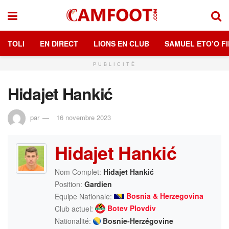
TOLI
EN DIRECT
LIONS EN CLUB
SAMUEL ETO’O FI
PUBLICITÉ
Hidajet Hankić
par
16 novembre 2023
Hidajet Hankić
Nom Complet:
Hidajet Hankić
Position:
Gardien
Bosnia & Herzegovina
Equipe Nationale:
Botev Plovdiv
Club actuel:
Nationalité:
Bosnie-Herzégovine