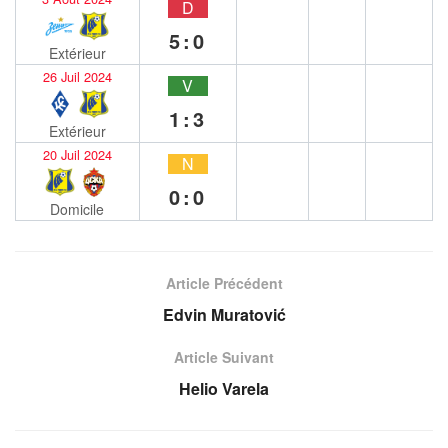
D
5:0
Extérieur
26 Juil 2024
V
1:3
Extérieur
20 Juil 2024
N
0:0
Domicile
Article Précédent
Edvin Muratović
Article Suivant
Helio Varela