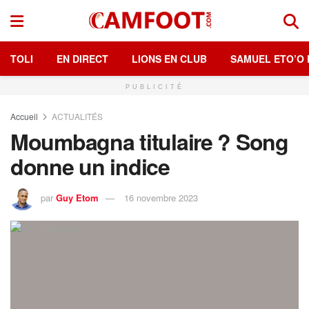
TOLI
EN DIRECT
LIONS EN CLUB
SAMUEL ETO’O 
PUBLICITÉ
Accueil
ACTUALITÉS
Moumbagna titulaire ? Song
donne un indice
par
Guy Etom
16 novembre 2023