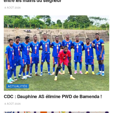
entre les mains du seigneur”
8 AOÛT 2026
ACTUALITÉS
CDC : Dauphine AS élimine PWD de Bamenda !
8 AOÛT 2026