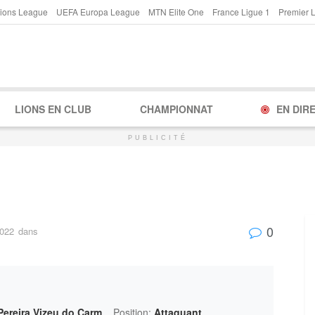
ions League
UEFA Europa League
MTN Elite One
France Ligue 1
Premier 
LIONS EN CLUB
CHAMPIONNAT
EN DIR
PUBLICITÉ
0
2022
dans
Pereira Vizeu do Carm
Position:
Attaquant