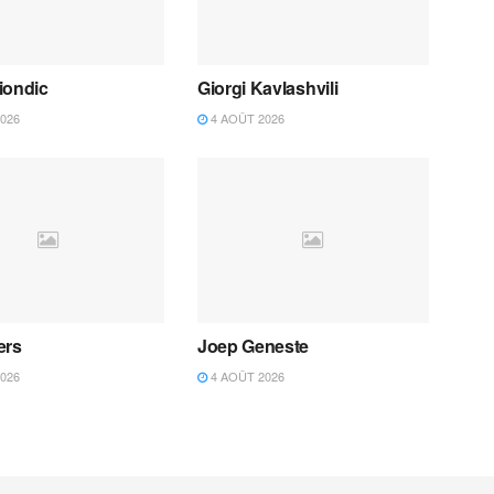
iondic
Giorgi Kavlashvili
026
4 AOÛT 2026
ers
Joep Geneste
026
4 AOÛT 2026