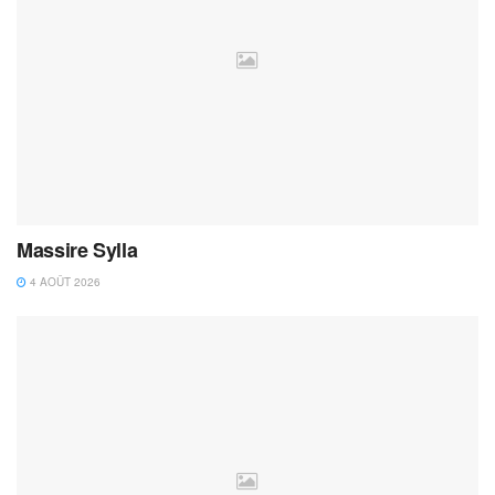
Massire Sylla
4 AOÛT 2026