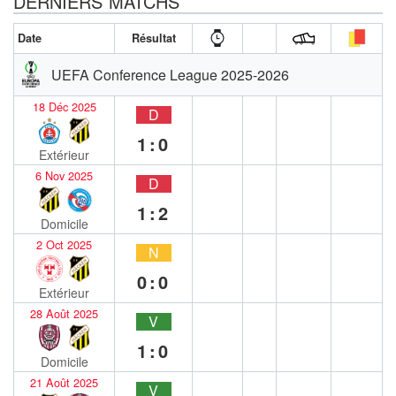
DERNIERS MATCHS
Date
Résultat
UEFA Conference League 2025-2026
18 Déc 2025
D
1:0
Extérieur
6 Nov 2025
D
1:2
Domicile
2 Oct 2025
N
0:0
Extérieur
28 Août 2025
V
1:0
Domicile
21 Août 2025
V