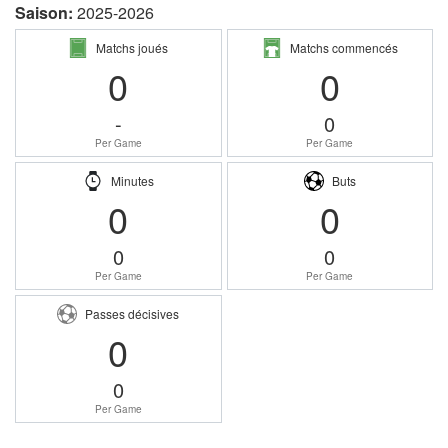
Saison:
2025-2026
Matchs joués
Matchs commencés
0
0
-
0
Per Game
Per Game
Minutes
Buts
0
0
0
0
Per Game
Per Game
Passes décisives
0
0
Per Game