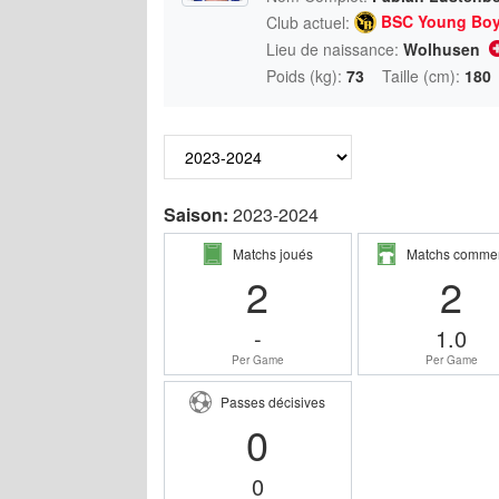
BSC Young Bo
Club actuel:
Lieu de naissance:
Wolhusen
Poids (kg):
73
Taille (cm):
180
Saison:
2023-2024
Matchs joués
Matchs comme
2
2
-
1.0
Per Game
Per Game
Passes décisives
0
0