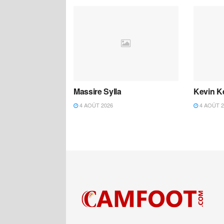
Massire Sylla
Kevin K
4 AOÛT 2026
4 AOÛT 2