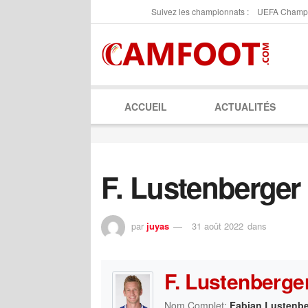
Suivez les championnats :
UEFA Champ
ACCUEIL
ACTUALITÉS
F. Lustenberger
par
juyas
31 août 2022
dans
F. Lustenberge
Nom Complet:
Fabian Lustenbe