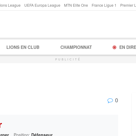
ions League
UEFA Europa League
MTN Elite One
France Ligue 1
Premier 
LIONS EN CLUB
CHAMPIONNAT
EN DIR
PUBLICITÉ
0
r
rger
Position:
Défenseur