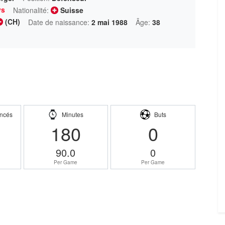
ys
Nationalité:
Suisse
(CH)
Date de naissance:
2 mai 1988
Âge:
38
ncés
Minutes
Buts
180
0
90.0
0
Per Game
Per Game