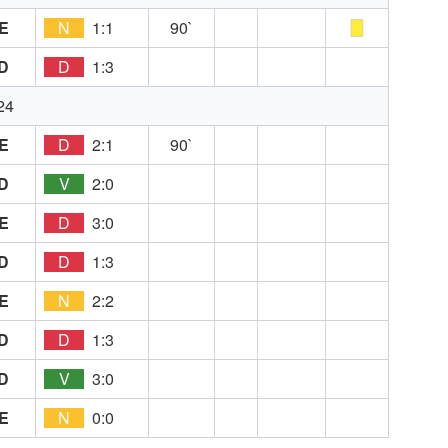
E
N
1:1
90`
D
D
1:3
24
E
D
2:1
90`
D
V
2:0
E
D
3:0
D
D
1:3
E
N
2:2
D
D
1:3
D
V
3:0
E
N
0:0