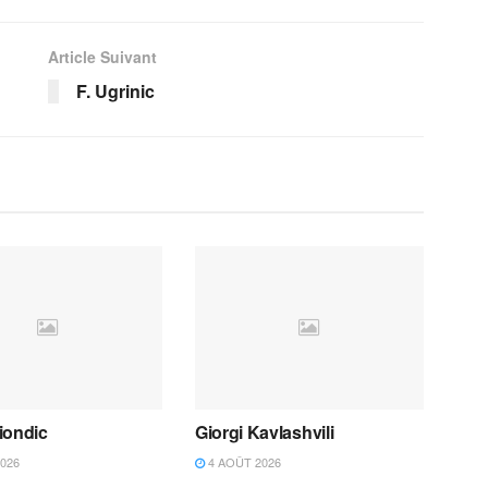
Article Suivant
F. Ugrinic
iondic
Giorgi Kavlashvili
026
4 AOÛT 2026