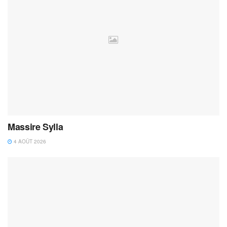
Massire Sylla
4 AOÛT 2026