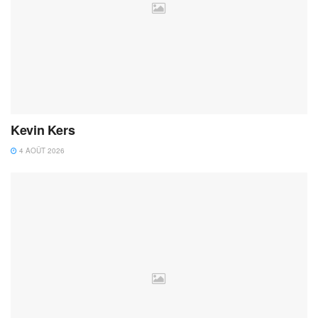
Kevin Kers
4 AOÛT 2026