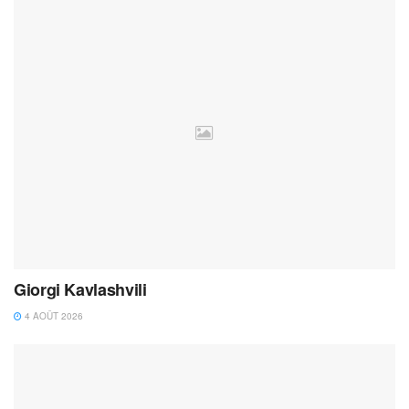
Giorgi Kavlashvili
4 AOÛT 2026