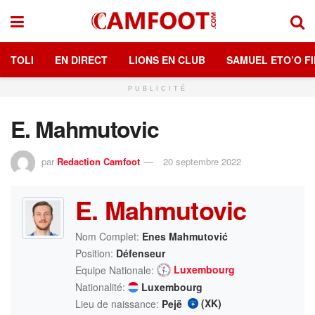
TOLI
EN DIRECT
LIONS EN CLUB
SAMUEL ETO’O FI
PUBLICITÉ
E. Mahmutovic
par
Redaction Camfoot
20 septembre 2022
E. Mahmutovic
Nom Complet:
Enes Mahmutović
Position:
Défenseur
Luxembourg
Equipe Nationale:
Nationalité:
Luxembourg
(XK)
Lieu de naissance:
Pejë