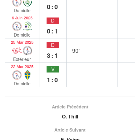
0:0
Domicile
6 Juin 2025
D
0:1
Domicile
25 Mar 2025
D
90`
3:1
Extérieur
22 Mar 2025
V
1:0
Domicile
Article Précédent
O. Thill
Article Suivant
E. Veiga