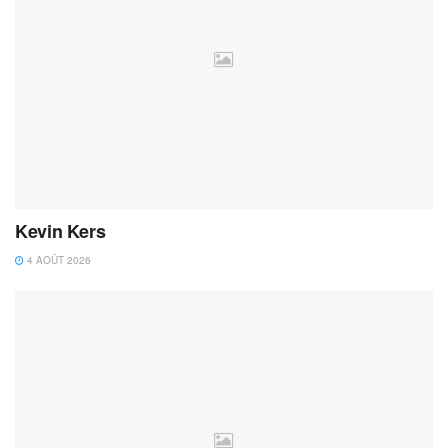
Kevin Kers
4 AOÛT 2026