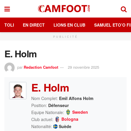
TOLI
EN DIRECT
LIONS EN CLUB
SAMUEL ETO’O FI
PUBLICITÉ
E. Holm
par
Redaction Camfoot
29 novembre 2025
E. Holm
Nom Complet:
Emil Alfons Holm
Position:
Défenseur
Sweden
Equipe Nationale:
Bologna
Club actuel:
Nationalité:
Suède