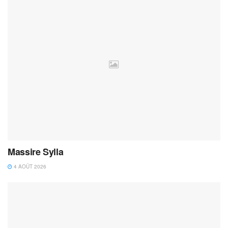
Massire Sylla
4 AOÛT 2026