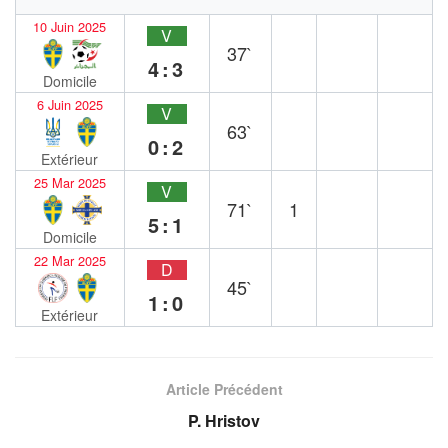
10 Juin 2025
V
37`
4:3
Domicile
6 Juin 2025
V
63`
0:2
Extérieur
25 Mar 2025
V
71`
1
5:1
Domicile
22 Mar 2025
D
45`
1:0
Extérieur
Article Précédent
P. Hristov