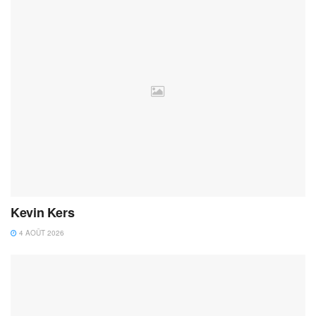
Kevin Kers
4 AOÛT 2026