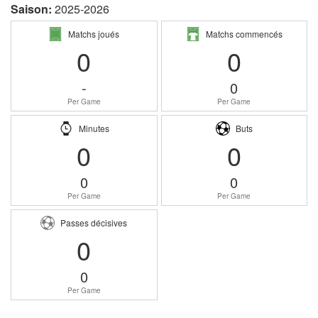
Saison:
2025-2026
Matchs joués
Matchs commencés
0
0
-
0
Per Game
Per Game
Minutes
Buts
0
0
0
0
Per Game
Per Game
Passes décisives
0
0
Per Game