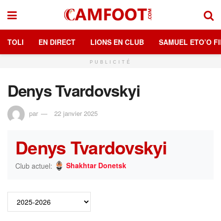
TOLI
EN DIRECT
LIONS EN CLUB
SAMUEL ETO’O FI
PUBLICITÉ
Denys Tvardovskyi
par
22 janvier 2025
Denys Tvardovskyi
Shakhtar Donetsk
Club actuel: