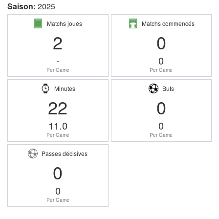
Saison:
2025
Matchs joués
Matchs commencés
2
0
-
0
Per Game
Per Game
Minutes
Buts
22
0
11.0
0
Per Game
Per Game
Passes décisives
0
0
Per Game