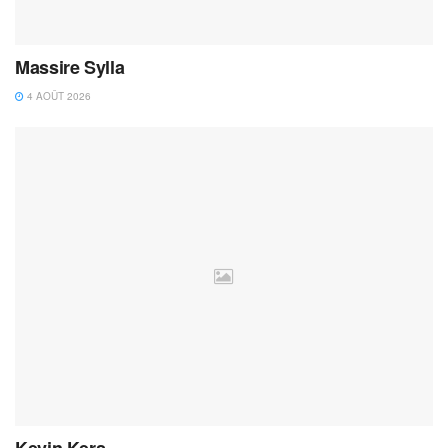
Massire Sylla
4 AOÛT 2026
Kevin Kers