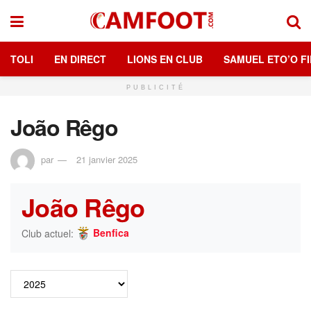
TOLI
EN DIRECT
LIONS EN CLUB
SAMUEL ETO’O FI
PUBLICITÉ
João Rêgo
par
21 janvier 2025
João Rêgo
Benfica
Club actuel: