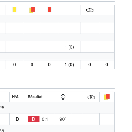
1 (0)
0
0
0
1 (0)
0
0
H/A
Résultat
25
D
D
0:1
90`
25