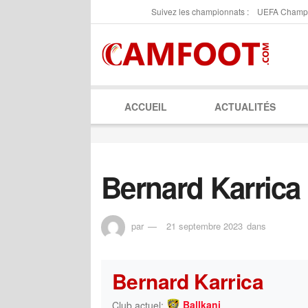
Suivez les championnats :
UEFA Champ
ACCUEIL
ACTUALITÉS
Bernard Karrica
par
21 septembre 2023
dans
Bernard Karrica
Ballkani
Club actuel: