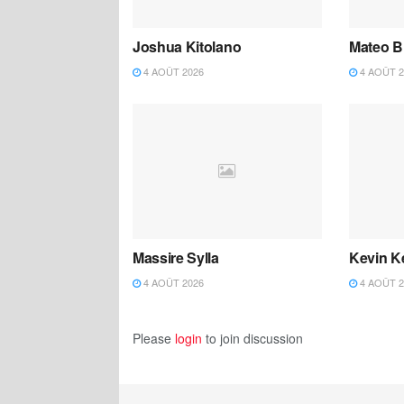
Joshua Kitolano
Mateo B
4 AOÛT 2026
4 AOÛT 2
Massire Sylla
Kevin K
4 AOÛT 2026
4 AOÛT 2
Please
login
to join discussion