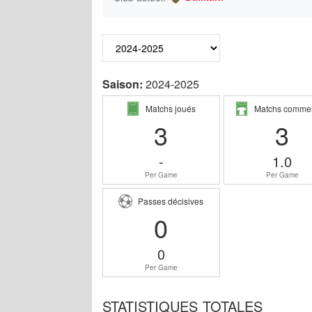
Saison:
2024-2025
Matchs joués
Matchs comme
3
3
-
1.0
Per Game
Per Game
Passes décisives
0
0
Per Game
STATISTIQUES TOTALES