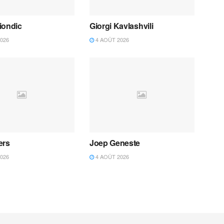
iondic
Giorgi Kavlashvili
026
4 AOÛT 2026
ers
Joep Geneste
026
4 AOÛT 2026