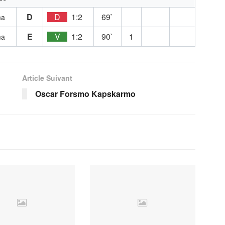
D
D
1:2
69`
ma
E
V
1:2
90`
1
ma
Article Suivant
Oscar Forsmo Kapskarmo