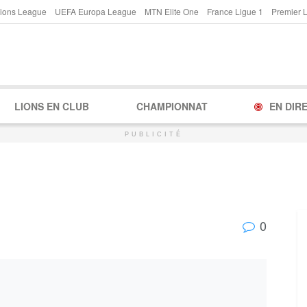
ions League
UEFA Europa League
MTN Elite One
France Ligue 1
Premier 
LIONS EN CLUB
CHAMPIONNAT
EN DIR
PUBLICITÉ
0