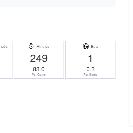
ncés
Minutes
Buts
249
1
83.0
0.3
Per Game
Per Game