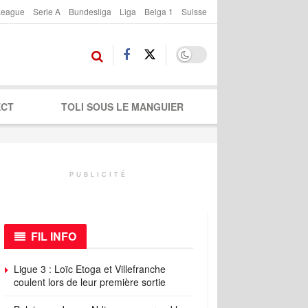
League
Serie A
Bundesliga
Liga
Belga 1
Suisse
ECT
TOLI SOUS LE MANGUIER
PUBLICITÉ
FIL INFO
Ligue 3 : Loïc Etoga et Villefranche
coulent lors de leur première sortie