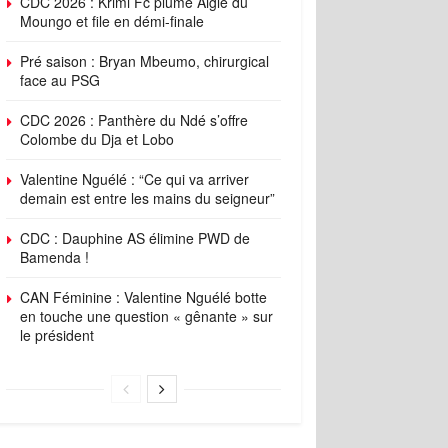
CDC 2026 : Krimi Fc plume Aigle du
Moungo et file en démi-finale
Pré saison : Bryan Mbeumo, chirurgical
face au PSG
CDC 2026 : Panthère du Ndé s’offre
Colombe du Dja et Lobo
Valentine Nguélé : “Ce qui va arriver
demain est entre les mains du seigneur”
CDC : Dauphine AS élimine PWD de
Bamenda !
CAN Féminine : Valentine Nguélé botte
en touche une question « gênante » sur
le président