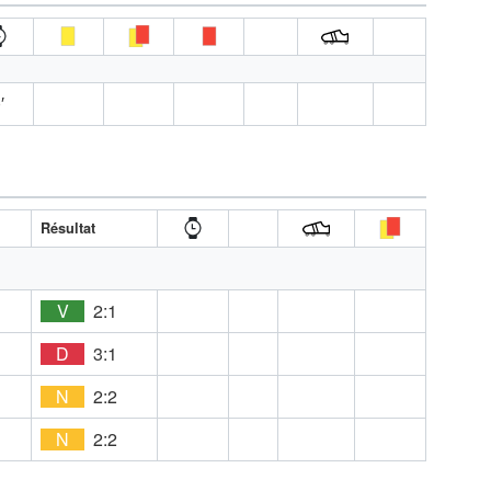
′
Résultat
D
V
2:1
E
D
3:1
D
N
2:2
E
N
2:2