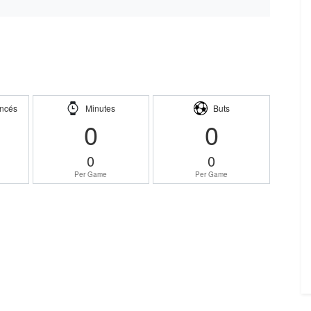
ncés
Minutes
Buts
0
0
0
0
Per Game
Per Game