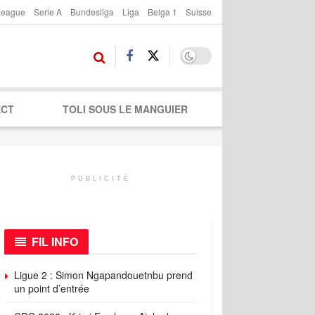
League
Serie A
Bundesliga
Liga
Belga 1
Suisse
ECT
TOLI SOUS LE MANGUIER
PUBLICITÉ
FIL INFO
Ligue 2 : Simon Ngapandouetnbu prend
un point d’entrée