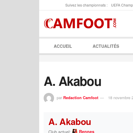
Suivez les championnats :
UEFA Champ
ACCUEIL
ACTUALITÉS
A. Akabou
par
Redaction Camfoot
18 novembre 
A. Akabou
Rennes
Club actuel: