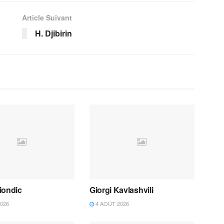
Article Suivant
H. Djibirin
iondic
Giorgi Kavlashvili
026
4 AOÛT 2026