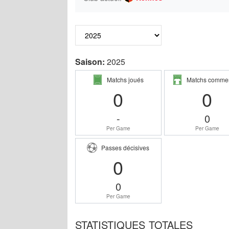
Saison:
2025
Matchs joués
Matchs comme
0
0
-
0
Per Game
Per Game
Passes décisives
0
0
Per Game
STATISTIQUES TOTALES