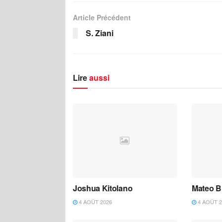
Article Précédent
S. Ziani
Lire
aussi
Joshua Kitolano
Mateo B
4 AOÛT 2026
4 AOÛT 2