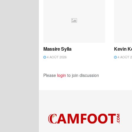
Massire Sylla
Kevin K
4 AOÛT 2026
4 AOÛT 2
Please
login
to join discussion