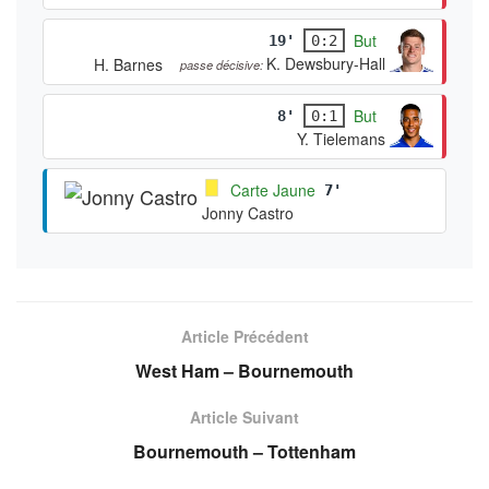
But
19'
0:2
K. Dewsbury-Hall
H. Barnes
passe décisive:
But
8'
0:1
Y. Tielemans
Carte Jaune
7'
Jonny Castro
Article Précédent
West Ham – Bournemouth
Article Suivant
Bournemouth – Tottenham