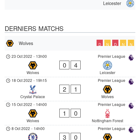
Leicester
DERNIERS MATCHS
Wolves
D
N
D
N
N
23 Oct 2022
-
13h00
Premier League
0
4
Wolves
Leicester
18 Oct 2022
-
19h15
Premier League
2
1
Crystal Palace
Wolves
15 Oct 2022
-
14h00
Premier League
1
0
Wolves
Nottingham Forest
8 Oct 2022
-
14h00
Premier League
3
0