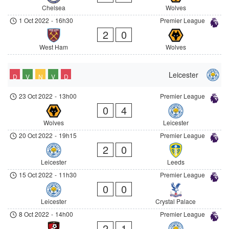
Chelsea
Wolves
1 Oct 2022
-
16h30
Premier League
2
0
West Ham
Wolves
Leicester
D
V
N
V
D
23 Oct 2022
-
13h00
Premier League
0
4
Wolves
Leicester
20 Oct 2022
-
19h15
Premier League
2
0
Leicester
Leeds
15 Oct 2022
-
11h30
Premier League
0
0
Leicester
Crystal Palace
8 Oct 2022
-
14h00
Premier League
2
1