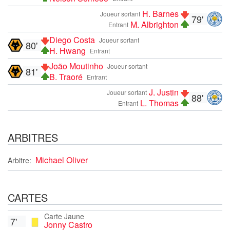
H. Barnes
Joueur sortant
79'
M. Albrighton
Entrant
Diego Costa
Joueur sortant
80'
H. Hwang
Entrant
João Moutinho
Joueur sortant
81'
B. Traoré
Entrant
J. Justin
Joueur sortant
88'
L. Thomas
Entrant
ARBITRES
Michael Oliver
Arbitre:
CARTES
Carte Jaune
7'
Jonny Castro