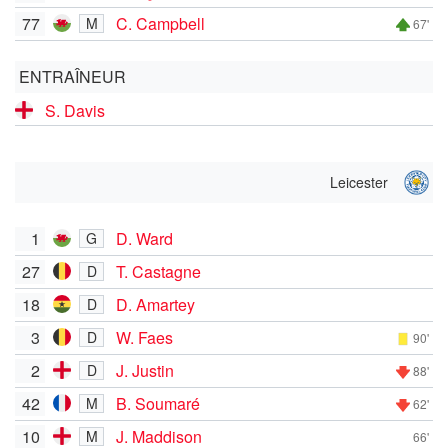
77
C. Campbell
M
67'
ENTRAÎNEUR
S. Davis
Leicester
1
D. Ward
G
27
T. Castagne
D
18
D. Amartey
D
3
W. Faes
D
90'
2
J. Justin
D
88'
42
B. Soumaré
M
62'
10
J. Maddison
M
66'