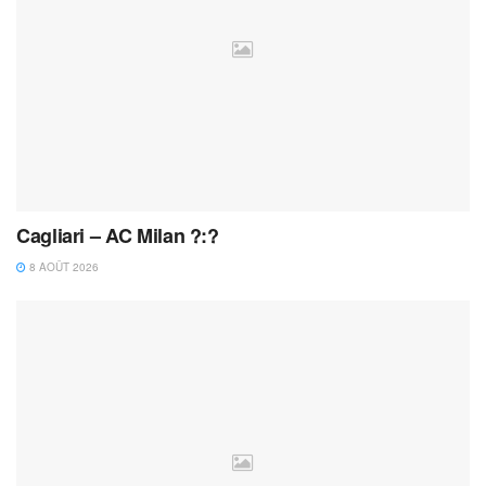
Cagliari – AC Milan ?:?
8 AOÛT 2026