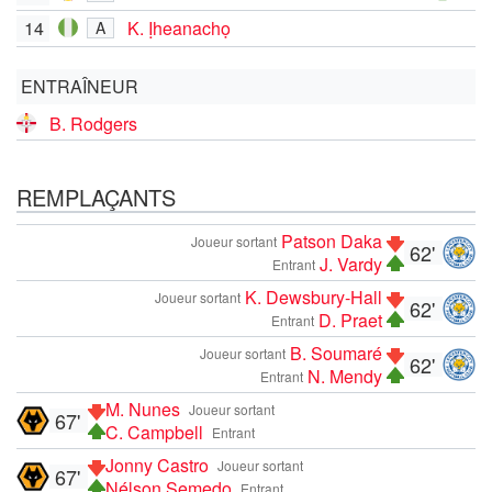
14
K. Ịheanachọ
A
ENTRAÎNEUR
B. Rodgers
REMPLAÇANTS
Patson Daka
Joueur sortant
62'
J. Vardy
Entrant
K. Dewsbury-Hall
Joueur sortant
62'
D. Praet
Entrant
B. Soumaré
Joueur sortant
62'
N. Mendy
Entrant
M. Nunes
Joueur sortant
67'
C. Campbell
Entrant
Jonny Castro
Joueur sortant
67'
Nélson Semedo
Entrant