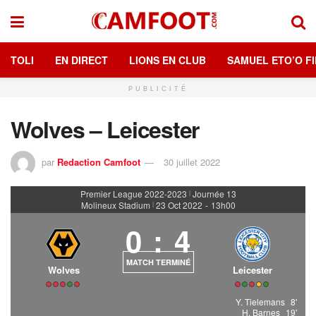
TOLI
EN DIRECT
LIONS EN CLUB
SAMUEL ETO’O FI
PUBLICITÉ
Wolves – Leicester
par
Redaction Camfoot
30 juillet 2022
Premier League 2022-2023
Journée 13
|
Molineux Stadium
23 Oct 2022
-
13h00
|
0
:
4
MATCH TERMINÉ
Wolves
Leicester
Y. Tielemans
8'
H. Barnes
19'