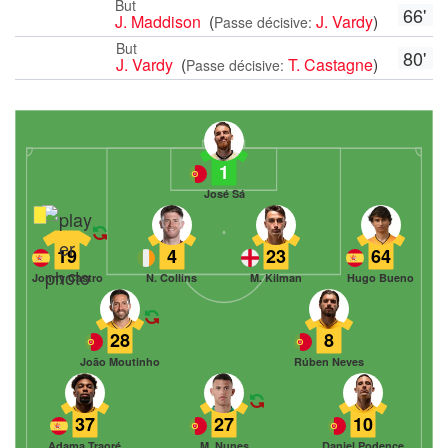
But
66'
J. Maddison
(
J. Vardy
)
Passe décisive:
But
80'
J. Vardy
(
T. Castagne
)
Passe décisive:
1
José Sá
19
4
23
64
Jonny Castro
N. Collins
M. Kilman
Hugo Bueno
28
8
João Moutinho
Rúben Neves
37
27
10
Adama Traoré
M. Nunes
Daniel Podence