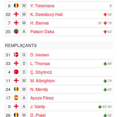
8
Y. Tielemans
M
8'
22
K. Dewsbury-Hall
M
62'
7
H. Barnes
M
19'
79'
20
Patson Daka
A
62'
REMPLAÇANTS
31
D. Iversen
G
33
L. Thomas
D
88'
4
Ç. Söyüncü
D
11
M. Albrighton
M
79'
24
N. Mendy
M
62'
17
Ayoze Pérez
A
9
J. Vardy
A
62'
80'
26
D. Praet
M
62'