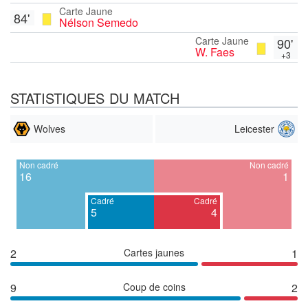
Carte Jaune
84'
Nélson Semedo
Carte Jaune
90'
W. Faes
+3
STATISTIQUES DU MATCH
Wolves
Leicester
Non cadré
Non cadré
16
1
Cadré
Cadré
5
4
2
Cartes jaunes
1
9
Coup de coins
2