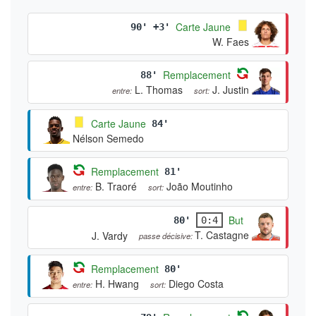
Carte Jaune
90' +3'
W. Faes
Remplacement
88'
L. Thomas
J. Justin
entre:
sort:
Carte Jaune
84'
Nélson Semedo
Remplacement
81'
B. Traoré
João Moutinho
entre:
sort:
But
80'
0:4
T. Castagne
J. Vardy
passe décisive:
Remplacement
80'
H. Hwang
Diego Costa
entre:
sort: