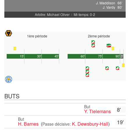
J. Maddison
66'
J. Vardy
80'
Arbitre: Michael Oliver
Mi-temps: 0-2
|
1ère période
2ème période
15'
30'
45'
60'
75'
90'
3'
BUTS
But
8'
Y. Tielemans
But
19'
H. Barnes
(
K. Dewsbury-Hall
)
Passe décisive: