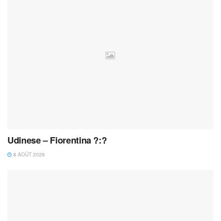
Udinese – Fiorentina ?:?
8 AOÛT 2026