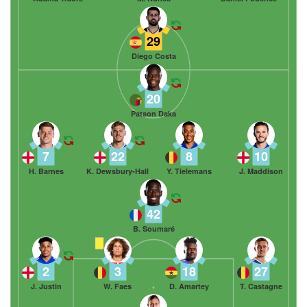
29
Diego Costa
20
Patson Daka
7
22
8
10
H. Barnes
K. Dewsbury-Hall
Y. Tielemans
J. Maddison
42
B. Soumaré
2
3
18
27
J. Justin
W. Faes
D. Amartey
T. Castagne