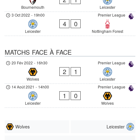
Bournemouth
Leicester
3 Oct 2022
-
19h00
Premier League
4
0
Leicester
Nottingham Forest
MATCHS FACE À FACE
20 Fév 2022
-
16h30
Premier League
2
1
Wolves
Leicester
14 Août 2021
-
14h00
Premier League
1
0
Leicester
Wolves
Wolves
Leicester