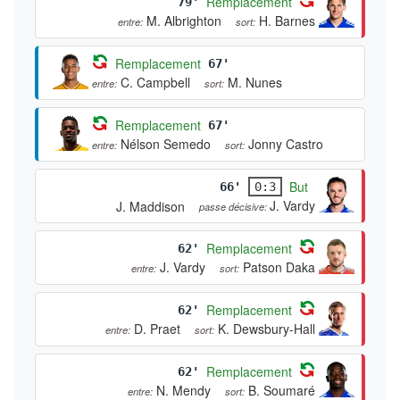
Remplacement
79'
M. Albrighton
H. Barnes
entre:
sort:
Remplacement
67'
C. Campbell
M. Nunes
entre:
sort:
Remplacement
67'
Nélson Semedo
Jonny Castro
entre:
sort:
But
66'
0:3
J. Vardy
J. Maddison
passe décisive:
Remplacement
62'
J. Vardy
Patson Daka
entre:
sort:
Remplacement
62'
D. Praet
K. Dewsbury-Hall
entre:
sort:
Remplacement
62'
N. Mendy
B. Soumaré
entre:
sort: