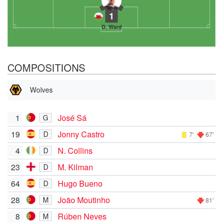
1
D. Ward
COMPOSITIONS
Wolves
1
José Sá
G
19
Jonny Castro
D
7'
67'
4
N. Collins
D
23
M. Kilman
D
64
Hugo Bueno
D
28
João Moutinho
M
81'
8
Rúben Neves
M