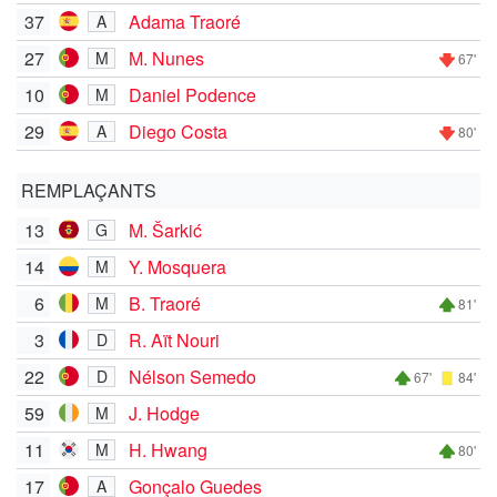
37
Adama Traoré
A
27
M. Nunes
M
67'
10
Daniel Podence
M
29
Diego Costa
A
80'
REMPLAÇANTS
13
M. Šarkić
G
14
Y. Mosquera
M
6
B. Traoré
M
81'
3
R. Aït Nouri
D
22
Nélson Semedo
D
67'
84'
59
J. Hodge
M
11
H. Hwang
M
80'
17
Gonçalo Guedes
A