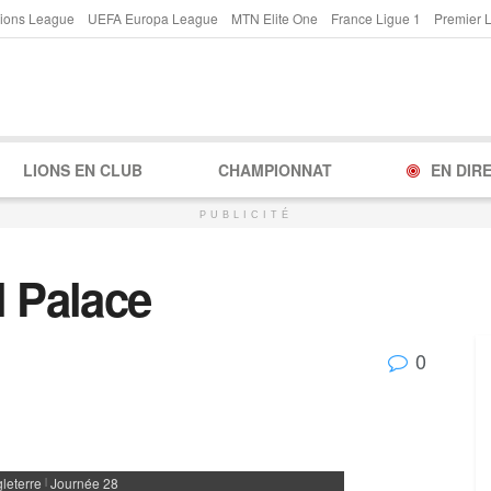
ions League
UEFA Europa League
MTN Elite One
France Ligue 1
Premier 
LIONS EN CLUB
CHAMPIONNAT
EN DIR
PUBLICITÉ
l Palace
0
leterre
Journée 28
|