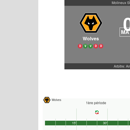
Molineux S
MA
Wolves
D
V
V
D
D
Arbitre: A
Wolves
1ère période
15'
30'