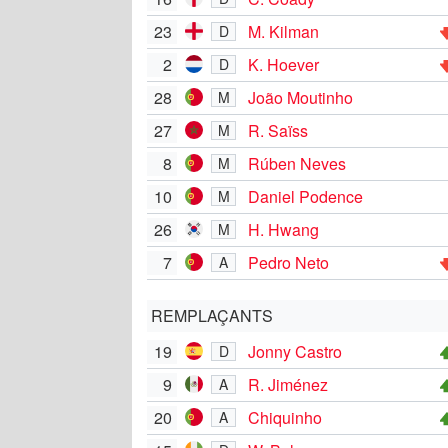
23
M. Kilman
D
2
K. Hoever
D
28
João Moutinho
M
27
R. Saïss
M
8
Rúben Neves
M
10
Daniel Podence
M
26
H. Hwang
M
7
Pedro Neto
A
REMPLAÇANTS
19
Jonny Castro
D
9
R. Jiménez
A
20
Chiquinho
A