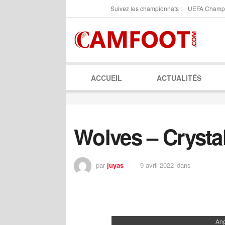
Suivez les championnats :
UEFA Champ
ACCUEIL
ACTUALITÉS
Wolves – Crysta
par
juyas
9 avril 2022
dans
Ang