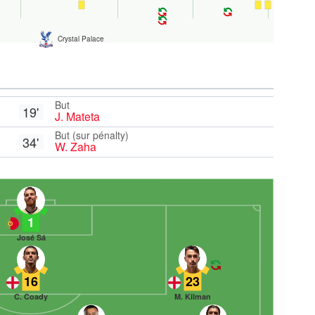
Crystal Palace
But
19'
J. Mateta
But (sur pénalty)
34'
W. Zaha
1
José Sá
16
23
C. Coady
M. Kilman