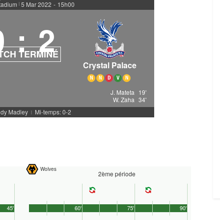
tadium
5 Mar 2022
-
15h00
|
0
:
2
TCH TERMINÉ
Crystal Palace
N
N
D
V
N
J. Mateta
19'
W. Zaha
34'
ndy Madley
Mi-temps: 0-2
|
Wolves
2ème période
45'
60'
75'
90'