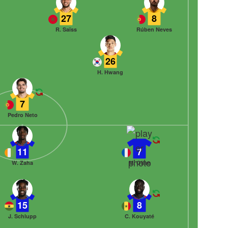
27
8
R. Saïss
Rúben Neves
26
H. Hwang
7
Pedro Neto
11
7
W. Zaha
M. Olise
15
8
J. Schlupp
C. Kouyaté