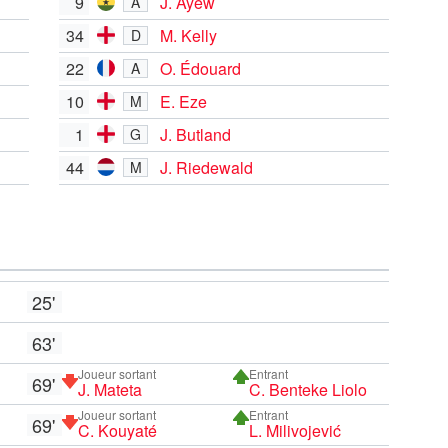
9
J. Ayew
A
34
M. Kelly
D
22
O. Édouard
A
10
E. Eze
M
1
J. Butland
G
44
J. Riedewald
M
25'
63'
Joueur sortant
Entrant
69'
J. Mateta
C. Benteke Liolo
Joueur sortant
Entrant
69'
C. Kouyaté
L. Milivojević