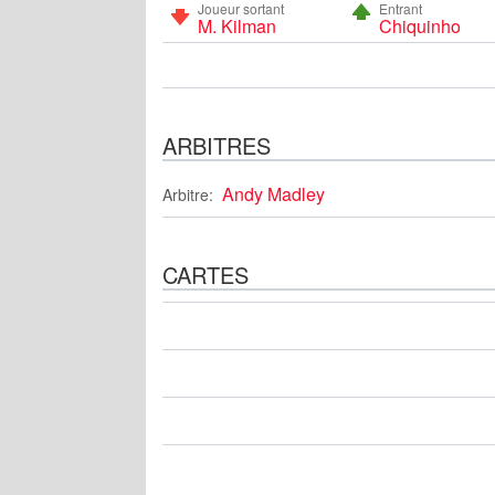
Joueur sortant
Entrant
M. Kilman
Chiquinho
ARBITRES
Andy Madley
Arbitre:
CARTES