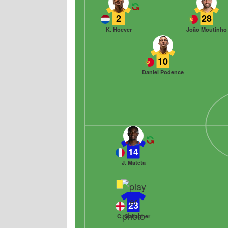
2
28
K. Hoever
João Moutinho
10
Daniel Podence
14
J. Mateta
23
C. Gallagher