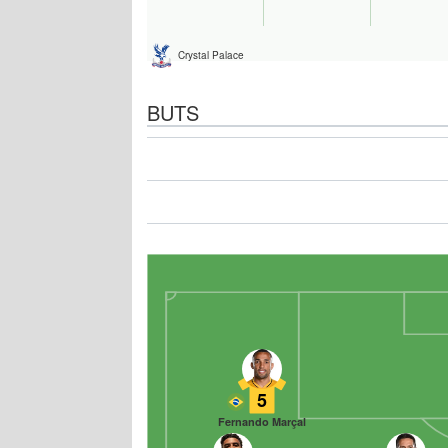
Crystal Palace
BUTS
5
Fernando Marçal