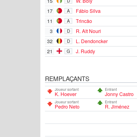
15
W. Boly
D
17
Fábio Silva
A
11
Trincão
A
3
R. Aït Nouri
D
32
L. Dendoncker
D
21
J. Ruddy
G
REMPLAÇANTS
Joueur sortant
Entrant
K. Hoever
Jonny Castro
Joueur sortant
Entrant
Pedro Neto
R. Jiménez