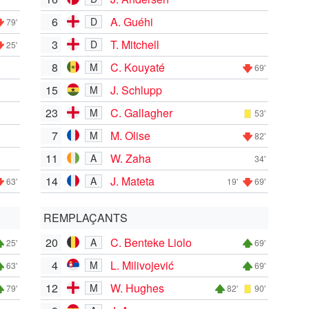
6
A. Guéhi
D
79'
3
T. Mitchell
D
25'
8
C. Kouyaté
M
69'
15
J. Schlupp
M
23
C. Gallagher
M
53'
7
M. Olise
M
82'
11
W. Zaha
A
34'
14
J. Mateta
A
63'
19'
69'
REMPLAÇANTS
20
C. Benteke Liolo
A
25'
69'
4
L. Milivojević
M
63'
69'
12
W. Hughes
M
79'
82'
90'