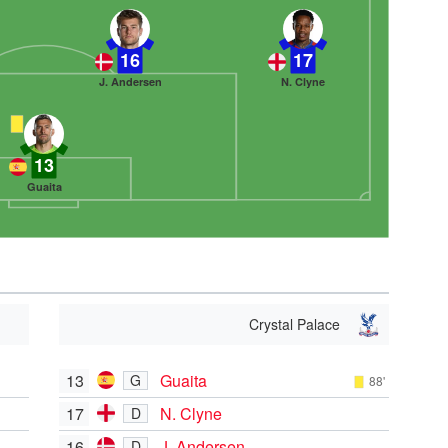
16
17
J. Andersen
N. Clyne
13
Guaita
Crystal Palace
13
Guaita
G
88'
17
N. Clyne
D
16
J. Andersen
D