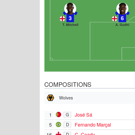
3
6
T. Mitchell
A. Guéhi
COMPOSITIONS
Wolves
1
José Sá
G
5
Fernando Marçal
D
16
C. Coady
D