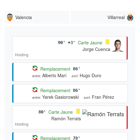
Valencia
Villarreal
Carte Jaune
90' +3'
Jorge Cuenca
Holding
Remplacement
86'
Alberto Marí
Hugo Duro
entre:
sort:
Remplacement
86'
Yarek Gasiorowski
Fran Pérez
entre:
sort:
Carte Jaune
80'
Ramón Terrats
Holding
Remplacement
78'