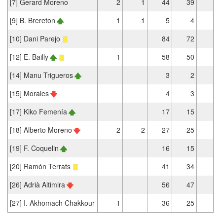
[7] Gerard Moreno
2
1
44
39
2
[9] B. Brereton
1
1
5
4
[10] Dani Parejo
84
72
2
[12] E. Bailly
1
58
50
[14] Manu Trigueros
3
2
[15] Morales
4
3
1
[17] Kiko Femenía
17
15
[18] Alberto Moreno
2
2
27
25
[19] F. Coquelin
16
15
[20] Ramón Terrats
41
34
[26] Adrià Altimira
56
47
[27] I. Akhomach Chakkour
1
36
25
1