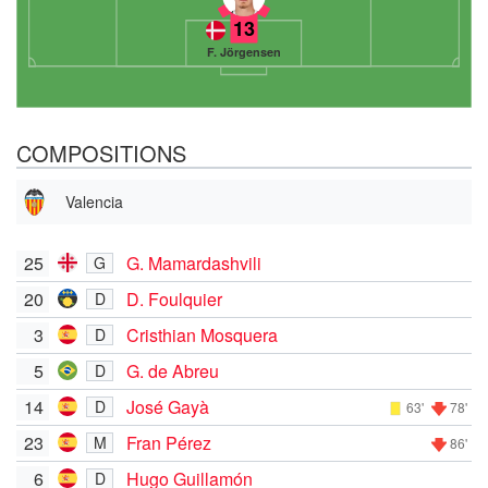
13
F. Jörgensen
COMPOSITIONS
Valencia
25
G. Mamardashvili
G
20
D. Foulquier
D
3
Cristhian Mosquera
D
5
G. de Abreu
D
14
José Gayà
D
63'
78'
23
Fran Pérez
M
86'
6
Hugo Guillamón
D