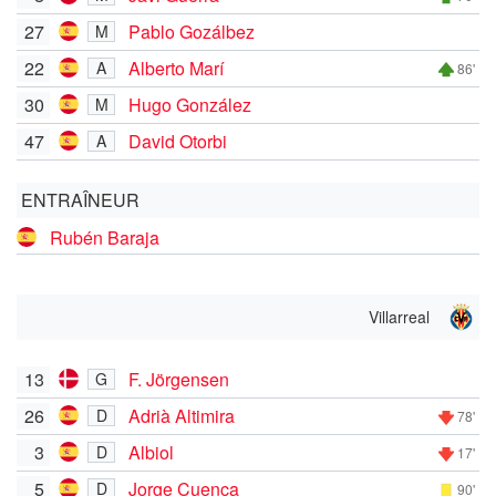
27
Pablo Gozálbez
M
22
Alberto Marí
A
86'
30
Hugo González
M
47
David Otorbi
A
ENTRAÎNEUR
Rubén Baraja
Villarreal
13
F. Jörgensen
G
26
Adrià Altimira
D
78'
3
Albiol
D
17'
5
Jorge Cuenca
D
90'