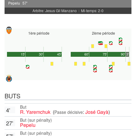
Pepelu
57'
Arbitre: Jesus Gil Manzano
Mi-temps: 2-0
|
1ère période
2ème période
15'
30'
45'
60'
75'
90'
3'
BUTS
But
4'
R. Yaremchuk
(
:
José Gayà
)
Passe décisive
But (sur pénalty)
27'
Pepelu
But (sur pénalty)
57'