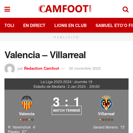
TOLI
EN DIRECT
LIONS EN CLUB
SAMUEL ETO’O FI
PUBLICITÉ
Valencia – Villarreal
par
Redaction Camfoot
30 novembre 2023
La Liga 2023-2024
Journée 19
|
Estadio de Mestalla
2 Jan 2024
-
20h30
|
3
:
1
MATCH TERMINÉ
Valencia
Villarreal
R. Yaremchuk
4'
Gerard Moreno
73'
Pepelu
27'