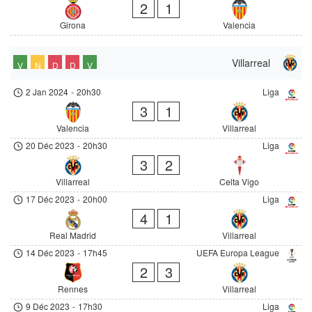
2
1
Girona
Valencia
Villarreal
V
N
D
D
V
2 Jan 2024
-
20h30
Liga
3
1
Valencia
Villarreal
20 Déc 2023
-
20h30
Liga
3
2
Villarreal
Celta Vigo
17 Déc 2023
-
20h00
Liga
4
1
Real Madrid
Villarreal
14 Déc 2023
-
17h45
UEFA Europa League
2
3
Rennes
Villarreal
9 Déc 2023
-
17h30
Liga