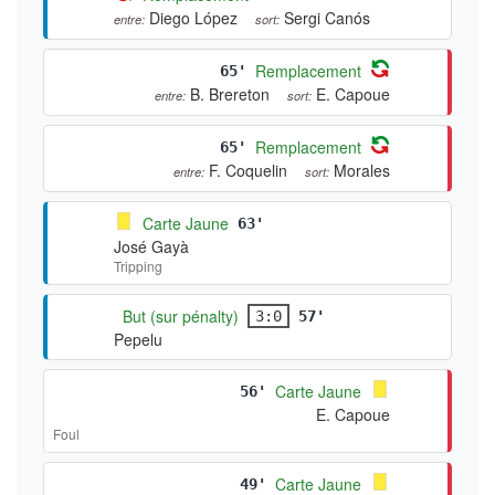
Diego López
entre:
Sergi Canós
sort:
Remplacement
65'
B. Brereton
E. Capoue
entre:
sort:
Remplacement
65'
F. Coquelin
Morales
entre:
sort:
Carte Jaune
63'
José Gayà
Tripping
But (sur pénalty)
3:0
57'
Pepelu
Carte Jaune
56'
E. Capoue
Foul