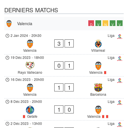
DERNIERS MATCHS
Valencia
D
V
N
V
V
2 Jan 2024
-
20h30
Liga
3
1
Valencia
Villarreal
19 Déc 2023
-
18h00
Liga
0
1
Rayo Vallecano
Valencia
16 Déc 2023
-
20h00
Liga
1
1
Valencia
Barcelona
8 Déc 2023
-
20h00
Liga
1
0
Getafe
Valencia
2 Déc 2023
-
13h00
Liga