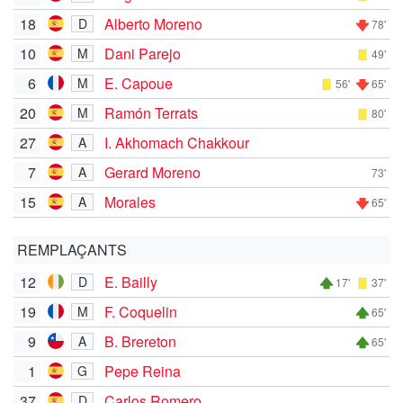
18
Alberto Moreno
D
78'
10
Dani Parejo
M
49'
6
E. Capoue
M
56'
65'
20
Ramón Terrats
M
80'
27
I. Akhomach Chakkour
A
7
Gerard Moreno
A
73'
15
Morales
A
65'
REMPLAÇANTS
12
E. Bailly
D
17'
37'
19
F. Coquelin
M
65'
9
B. Brereton
A
65'
1
Pepe Reina
G
37
Carlos Romero
D