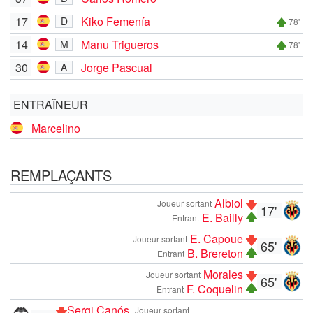
17
Kiko Femenía
D
78'
14
Manu Trigueros
M
78'
30
Jorge Pascual
A
ENTRAÎNEUR
Marcelino
REMPLAÇANTS
Albiol
Joueur sortant
17'
E. Bailly
Entrant
E. Capoue
Joueur sortant
65'
B. Brereton
Entrant
Morales
Joueur sortant
65'
F. Coquelin
Entrant
Sergi Canós
Joueur sortant