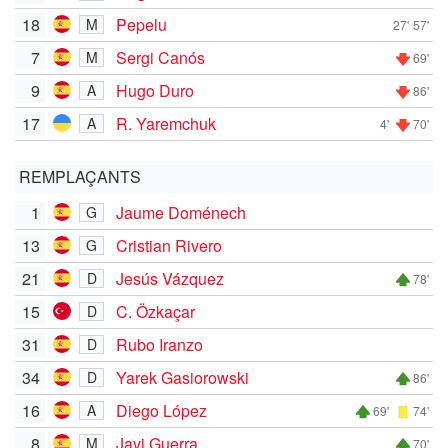
18
Pepelu
M
27'
57'
7
Sergi Canós
M
69'
9
Hugo Duro
A
86'
17
R. Yaremchuk
A
4'
70'
REMPLAÇANTS
1
Jaume Doménech
G
13
Cristian Rivero
G
21
Jesús Vázquez
D
78'
15
C. Özkaçar
D
31
Rubo Iranzo
D
34
Yarek Gasiorowski
D
86'
16
Diego López
A
69'
74'
8
Javi Guerra
M
70'