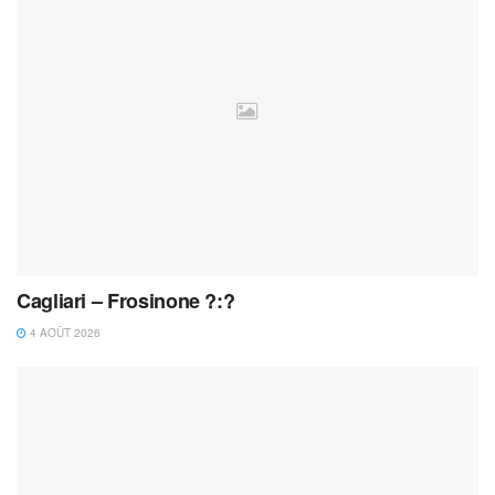
Cagliari – Frosinone ?:?
4 AOÛT 2026