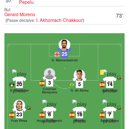
Pepelu
But
Gerard Moreno
73'
(
I. Akhomach Chakkour
)
Passe décisive:
25
G. Mamardashvili
3
20
5
14
Cristhian
D. Foulquier
G. de Abreu
José Gayà
Mosquera
23
6
18
7
Fran Pérez
Hugo Guillamón
Pepelu
Sergi Canós