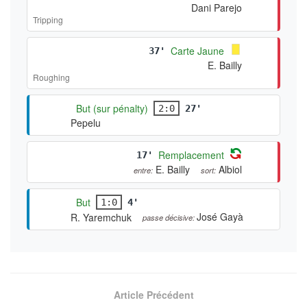
Carte Jaune
49'
Dani Parejo
Tripping
Carte Jaune
37'
E. Bailly
Roughing
But (sur pénalty)
2:0
27'
Pepelu
Remplacement
17'
E. Bailly
Albiol
entre:
sort:
But
1:0
4'
José Gayà
R. Yaremchuk
passe décisive: