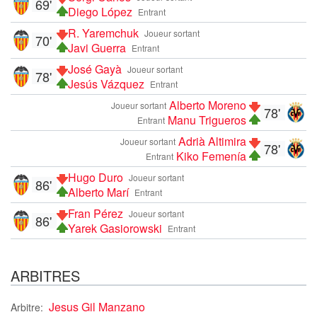
69'
Diego López
Entrant
R. Yaremchuk
Joueur sortant
70'
Javi Guerra
Entrant
José Gayà
Joueur sortant
78'
Jesús Vázquez
Entrant
Alberto Moreno
Joueur sortant
78'
Manu Trigueros
Entrant
Adrià Altimira
Joueur sortant
78'
Kiko Femenía
Entrant
Hugo Duro
Joueur sortant
86'
Alberto Marí
Entrant
Fran Pérez
Joueur sortant
86'
Yarek Gasiorowski
Entrant
ARBITRES
Jesus Gil Manzano
Arbitre: