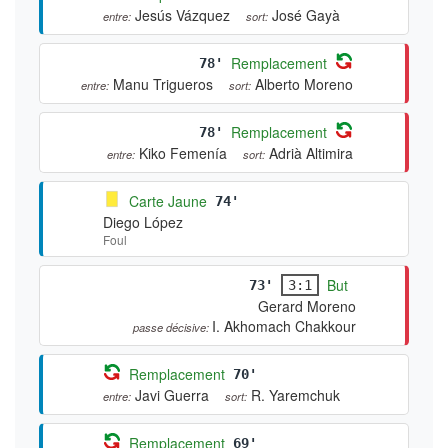
Jesús Vázquez
José Gayà
entre:
sort:
Remplacement
78'
Manu Trigueros
Alberto Moreno
entre:
sort:
Remplacement
78'
Kiko Femenía
Adrià Altimira
entre:
sort:
Carte Jaune
74'
Diego López
Foul
But
73'
3:1
Gerard Moreno
I. Akhomach Chakkour
passe décisive:
Remplacement
70'
Javi Guerra
R. Yaremchuk
entre:
sort:
Remplacement
69'