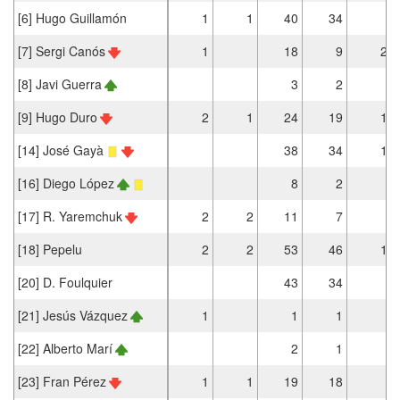
[6] Hugo Guillamón
1
1
40
34
[7] Sergi Canós
1
18
9
2
[8] Javi Guerra
3
2
[9] Hugo Duro
2
1
24
19
1
[14] José Gayà
38
34
1
[16] Diego López
8
2
[17] R. Yaremchuk
2
2
11
7
[18] Pepelu
2
2
53
46
1
[20] D. Foulquier
43
34
[21] Jesús Vázquez
1
1
1
[22] Alberto Marí
2
1
[23] Fran Pérez
1
1
19
18