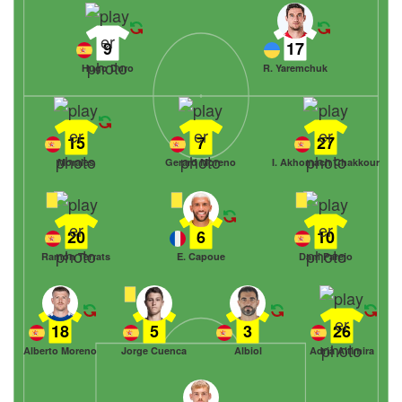
9
17
Hugo Duro
R. Yaremchuk
15
7
27
Morales
Gerard Moreno
I. Akhomach Chakkour
20
6
10
Ramón Terrats
E. Capoue
Dani Parejo
18
5
3
26
Alberto Moreno
Jorge Cuenca
Albiol
Adrià Altimira