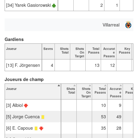
[34] Yarek Gasiorowski
2
1
Villarreal
Gardiens
Joueur
Saves
Shots
Shots
Total
Accurat
Key
Ta
Total
On
Passes
e
Passes
Target
Passes
[13] F. Jörgensen
4
13
12
Joueurs de champ
Joueur
Shots
Shots
Total
Accurat
Key
Total
On
Passes
e
Passes
Target
Passes
[3] Albiol
10
9
[5] Jorge Cuenca
53
49
[6] E. Capoue
35
28