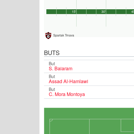
15'
30'
4
Spartak Trnava
BUTS
But
S. Baiaram
But
Assad Al-Hamlawi
But
C. Mora Montoya