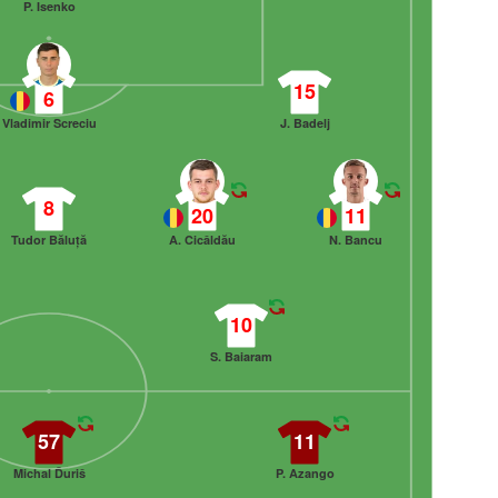
P. Isenko
15
6
Vladimir Screciu
J. Badelj
8
20
11
Tudor Băluță
A. Cicâldău
N. Bancu
10
S. Baiaram
57
11
Michal Ďuriš
P. Azango