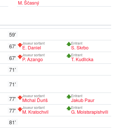
M. Ščasný
59'
Joueur sortant
Entrant
67'
E. Daniel
S. Skrbo
Joueur sortant
Entrant
67'
P. Azango
T. Kudlicka
71'
71'
Joueur sortant
Entrant
77'
Michal Ďuriš
Jakub Paur
Joueur sortant
Entrant
77'
M. Kratochvil
G. Moistsrapishvili
81'