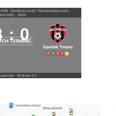
026 - Qualifying rounds
Third qualifying round
|
Août 2025
-
18h30
3
:
0
TCH TERMINÉ
Spartak Trnava
D
V
D
D
N
. Jaanovits
Mi-temps: 0-0
|
Universitatea Craiova
2ème période