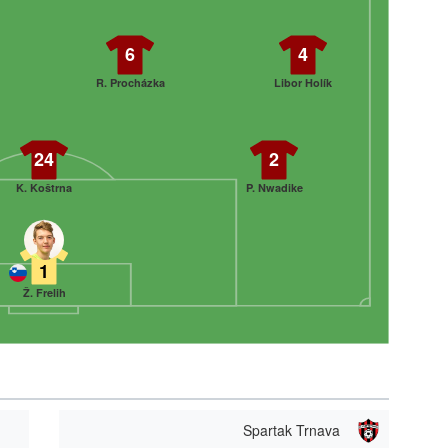
6
4
R. Procházka
Libor Holík
24
2
K. Koštrna
P. Nwadike
1
Ž. Frelih
Spartak Trnava