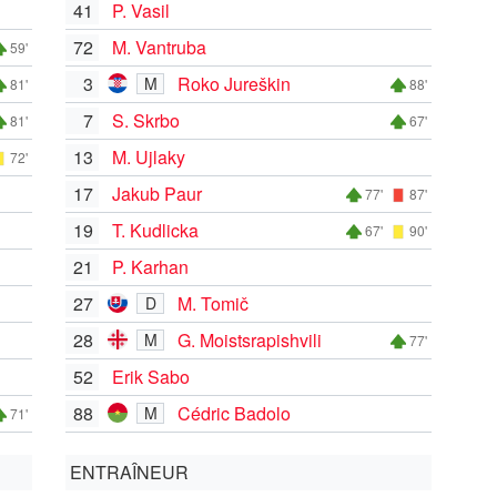
41
P. Vasil
72
M. Vantruba
59'
3
Roko Jureškin
M
81'
88'
7
S. Skrbo
81'
67'
13
M. Ujlaky
72'
17
Jakub Paur
77'
87'
19
T. Kudlicka
67'
90'
21
P. Karhan
27
M. Tomič
D
28
G. Moistsrapishvili
M
77'
52
Erik Sabo
88
Cédric Badolo
M
71'
ENTRAÎNEUR