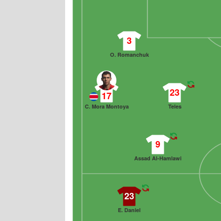
3
O. Romanchuk
23
17
C. Mora Montoya
Teles
9
Assad Al-Hamlawi
23
E. Daniel