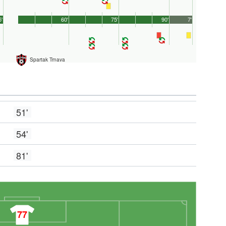
5'
60'
75'
90'
7'
Spartak Trnava
51'
54'
81'
77