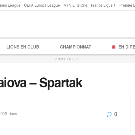
ions League
UEFA Europa League
MTN Elite One
France Ligue 1
Premier 
LIONS EN CLUB
CHAMPIONNAT
EN DIR
PUBLICITÉ
aiova – Spartak
0
2025
dans