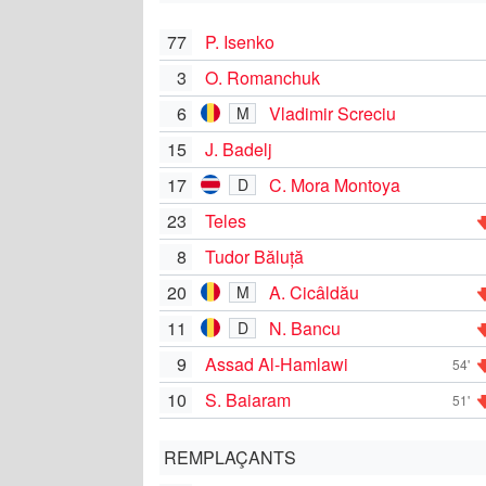
77
P. Isenko
3
O. Romanchuk
6
Vladimir Screciu
M
15
J. Badelj
17
C. Mora Montoya
D
23
Teles
8
Tudor Băluță
20
A. Cicâldău
M
11
N. Bancu
D
9
Assad Al-Hamlawi
54'
10
S. Baiaram
51'
REMPLAÇANTS