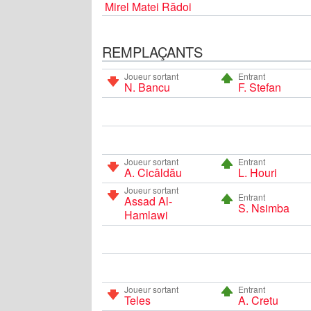
Mirel Matei Rădoi
REMPLAÇANTS
Joueur sortant
Entrant
N. Bancu
F. Stefan
Joueur sortant
Entrant
A. Cicâldău
L. Houri
Joueur sortant
Entrant
Assad Al-
S. Nsimba
Hamlawi
Joueur sortant
Entrant
Teles
A. Cretu