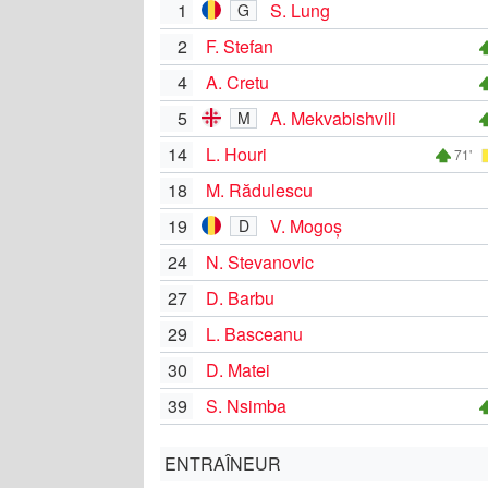
1
S. Lung
G
2
F. Stefan
4
A. Cretu
5
A. Mekvabishvili
M
14
L. Houri
71'
18
M. Rădulescu
19
V. Mogoș
D
24
N. Stevanovic
27
D. Barbu
29
L. Basceanu
30
D. Matei
39
S. Nsimba
ENTRAÎNEUR