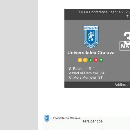
UEFA Conference League 2025-2
7 
MA
Universitatea Craiova
N
N
V
D
V
S. Baiaram
51'
Assad Al-Hamlawi
54'
C. Mora Montoya
81'
Arbitre: J
Universitatea Craiova
1ère période