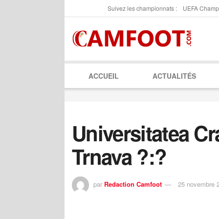
Suivez les championnats :
UEFA Champ
ACCUEIL
ACTUALITÉS
Universitatea Cr
Trnava ?:?
par
Redaction Camfoot
25 novembre 