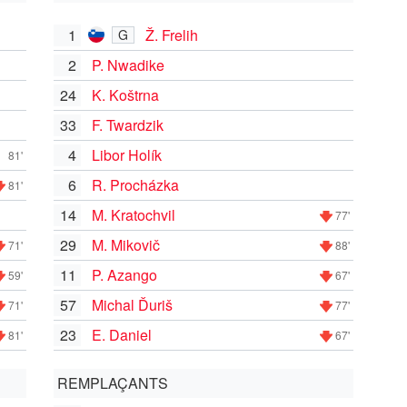
1
Ž. Frelih
G
2
P. Nwadike
24
K. Koštrna
33
F. Twardzik
4
Libor Holík
81'
6
R. Procházka
81'
14
M. Kratochvil
77'
29
M. Mikovič
71'
88'
11
P. Azango
59'
67'
57
Michal Ďuriš
71'
77'
23
E. Daniel
81'
67'
REMPLAÇANTS