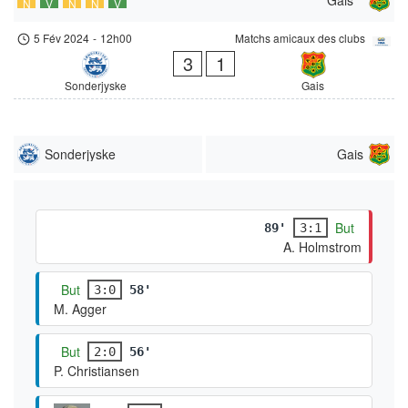
N
V
N
N
V
5 Fév 2024
-
12h00
Matchs amicaux des clubs
3
1
Sonderjyske
Gais
Sonderjyske
Gais
But
89'
3:1
A. Holmstrom
But
3:0
58'
M. Agger
But
2:0
56'
P. Christiansen