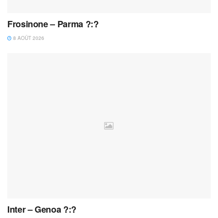
Frosinone – Parma ?:?
8 AOÛT 2026
Inter – Genoa ?:?