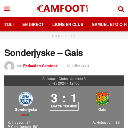
TOLI
EN DIRECT
LIONS EN CLUB
SAMUEL ETO’O FI
PUBLICITÉ
Sonderjyske – Gais
par
Redaction Camfoot
15 juillet 2024
Amicaux - Clubs
Journée 3
|
5 Fév 2024
-
12h00
3
:
1
MATCH TERMINÉ
Sonderjyske
Gais
K. Ingason
34'
A. Holmstrom
89'
P. Christiansen
56'