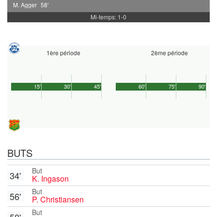
M. Agger
58'
Mi-temps: 1-0
1ère période
2ème période
15'
30'
45'
60'
75'
90'
BUTS
But
34'
K. Ingason
But
56'
P. Christiansen
But
58'