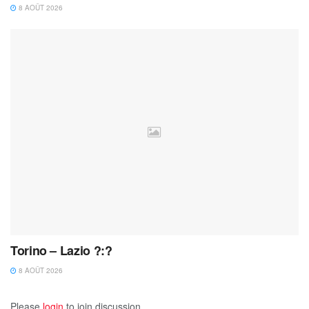
8 AOÛT 2026
Torino – Lazio ?:?
8 AOÛT 2026
Please
login
to join discussion