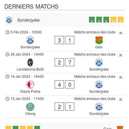
DERNIERS MATCHS
Sonderjyske
V
V
V
N
N
5 Fév 2024
-
12h00
Matchs amicaux des clubs
3
1
Sonderjyske
Gais
26 Jan 2024
-
14h00
Matchs amicaux des clubs
2
7
Landskrona BoIS
Sonderjyske
16 Jan 2024
-
16h00
Matchs amicaux des clubs
4
0
Slavia Praha
Sonderjyske
12 Jan 2024
-
11h00
Matchs amicaux des clubs
2
1
Viborg
Sonderjyske
Gais