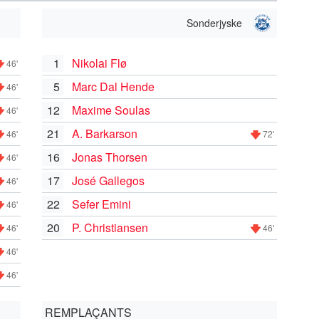
Sonderjyske
1
Nikolai Flø
46'
5
Marc Dal Hende
46'
12
Maxime Soulas
46'
21
A. Barkarson
46'
72'
16
Jonas Thorsen
46'
17
José Gallegos
46'
22
Sefer Emini
46'
20
P. Christiansen
46'
46'
46'
46'
REMPLAÇANTS