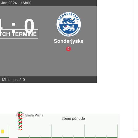
 Jan 2024
-
16h00
4
:
0
TCH TERMINÉ
Sonderjyske
D
Mi-temps: 2-0
Slavia Praha
2ème période