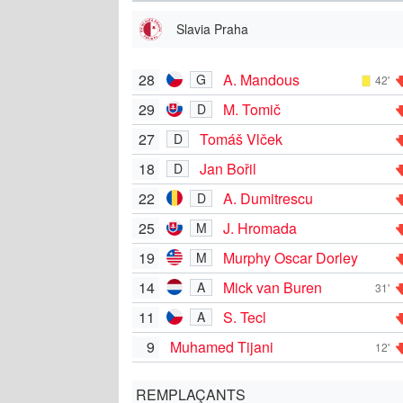
Slavia Praha
28
A. Mandous
G
42'
29
M. Tomič
D
27
Tomáš Vlček
D
18
Jan Bořil
D
22
A. Dumitrescu
D
25
J. Hromada
M
19
Murphy Oscar Dorley
M
14
Mick van Buren
A
31'
11
S. Tecl
A
9
Muhamed Tijani
12'
REMPLAÇANTS