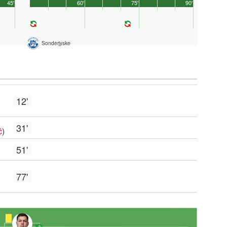
45'
60'
75'
90'
Sonderjyske
12'
31'
č
)
51'
77'