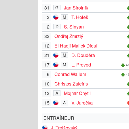
31
Jan Sirotník
G
3
T. Holeš
M
2
S. Sinyan
D
33
Ondřej Zmrzlý
12
El Hadji Malick Diouf
21
D. Douděra
M
17
L. Provod
M
46
6
Conrad Wallem
46
10
Christos Zafeiris
13
Mojmir Chytil
A
15
V. Jurečka
A
ENTRAÎNEUR
J. Trpišovský