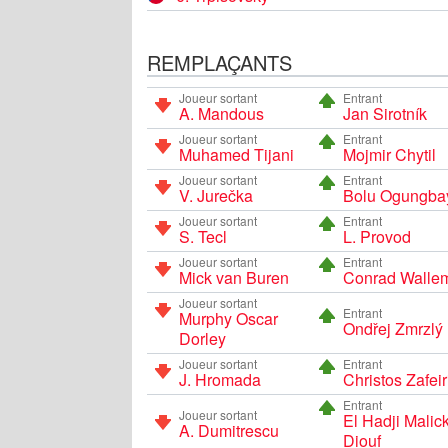
REMPLAÇANTS
Joueur sortant
Entrant
A. Mandous
Jan Sirotník
Joueur sortant
Entrant
Muhamed Tijani
Mojmir Chytil
Joueur sortant
Entrant
V. Jurečka
Bolu Ogungba
Joueur sortant
Entrant
S. Tecl
L. Provod
Joueur sortant
Entrant
Mick van Buren
Conrad Walle
Joueur sortant
Entrant
Murphy Oscar
Ondřej Zmrzlý
Dorley
Joueur sortant
Entrant
J. Hromada
Christos Zafeir
Entrant
Joueur sortant
El Hadji Malic
A. Dumitrescu
Diouf