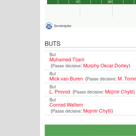
15'
30'
Sonderjyske
BUTS
But
Muhamed Tijani
(
:
Murphy Oscar Dorley
)
Passe décisive
But
Mick van Buren
(
:
M. Tomi
Passe décisive
But
L. Provod
(
:
Mojmir Chytil
)
Passe décisive
But
Conrad Wallem
(
:
Mojmir Chytil
)
Passe décisive