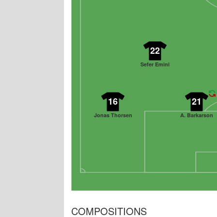
22
Sefer Emini
16
21
Jonas Thorsen
A. Barkarson
COMPOSITIONS