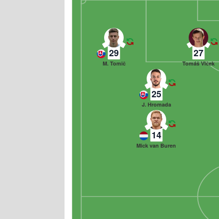
29
27
M. Tomič
Tomáš Vlček
25
J. Hromada
14
Mick van Buren