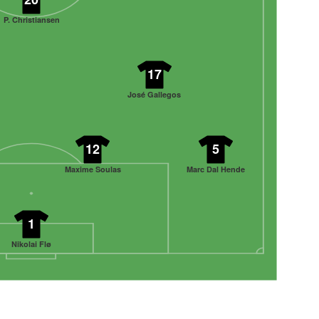
P. Christiansen
17
José Gallegos
12
5
Maxime Soulas
Marc Dal Hende
1
Nikolai Flø