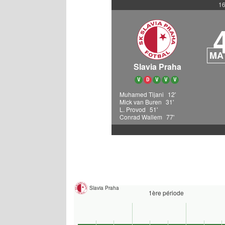
16
MA
Slavia Praha
V
D
V
V
V
Muhamed Tijani
12'
Mick van Buren
31'
L. Provod
51'
Conrad Wallem
77'
Slavia Praha
1ère période