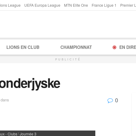
ions League
UEFA Europa League
MTN Elite One
France Ligue 1
Premier 
LIONS EN CLUB
CHAMPIONNAT
EN DIR
PUBLICITÉ
Sonderjyske
0
dans
ux - Clubs
Journée 3
|