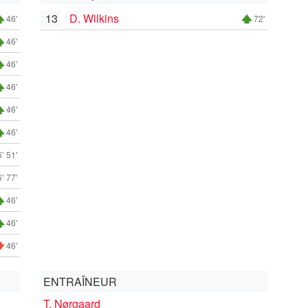
13
D. Wilkins
46'
72'
46'
46'
46'
46'
46'
'
51'
'
77'
46'
46'
46'
ENTRAÎNEUR
T. Nørgaard