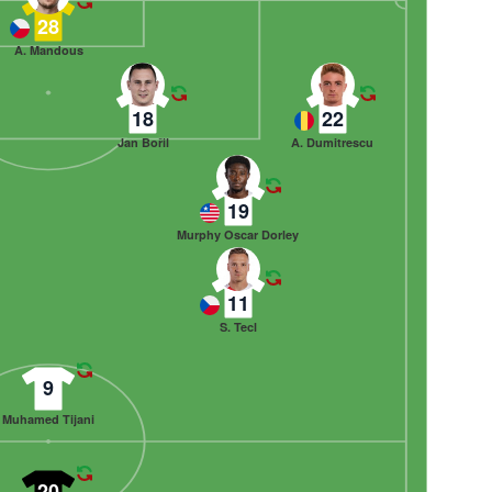
28
A. Mandous
18
22
Jan Bořil
A. Dumitrescu
19
Murphy Oscar Dorley
11
S. Tecl
9
Muhamed Tijani
20