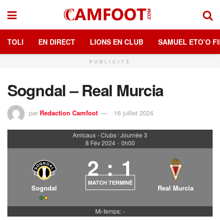
TOLI
EN DIRECT
LIONS EN CLUB
SAMUEL ETO’O FI
PUBLICITÉ
Sogndal – Real Murcia
par
Redaction Camfoot
16 juillet 2024
Amicaux - Clubs
Journée 3
|
8 Fév 2024
-
0h00
2
:
1
MATCH TERMINÉ
Sogndal
Real Murcia
Mi-temps: -