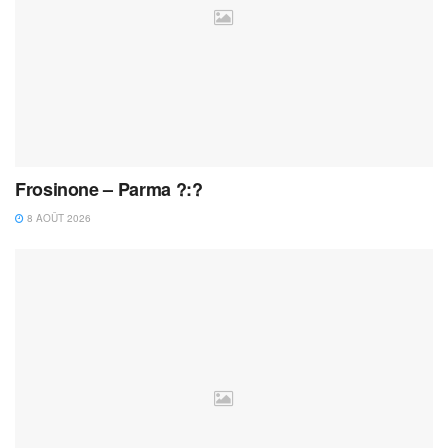
Frosinone – Parma ?:?
8 AOÛT 2026