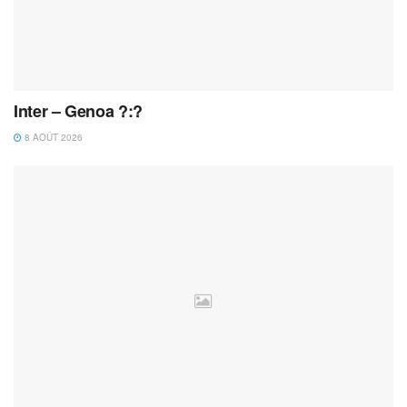
Inter – Genoa ?:?
8 AOÛT 2026