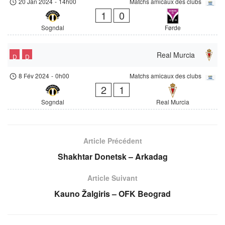
20 Jan 2024
-
14h00
Matchs amicaux des clubs
1
0
Sogndal
Førde
Real Murcia
D
D
8 Fév 2024
-
0h00
Matchs amicaux des clubs
2
1
Sogndal
Real Murcia
Article Précédent
Shakhtar Donetsk – Arkadag
Article Suivant
Kauno Žalgiris – OFK Beograd