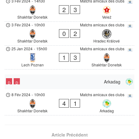
3 Fév 2024
-
14h30
Matchs amicaux des clubs
2
3
Shakhtar Donetsk
Velež
3 Fév 2024
-
10h00
Matchs amicaux des clubs
0
2
Shakhtar Donetsk
Hradec Králové
25 Jan 2024
-
15h00
Matchs amicaux des clubs
1
3
Lech Poznan
Shakhtar Donetsk
Arkadag
D
D
8 Fév 2024
-
10h00
Matchs amicaux des clubs
4
1
Shakhtar Donetsk
Arkadag
Article Précédent