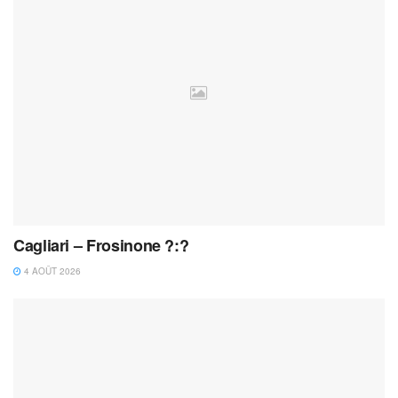
Cagliari – Frosinone ?:?
4 AOÛT 2026