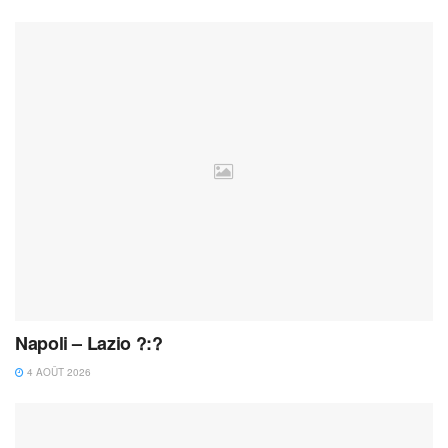
Napoli – Lazio ?:?
4 AOÛT 2026