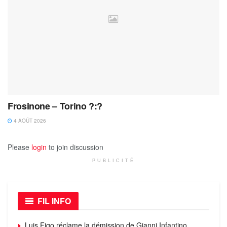
Frosinone – Torino ?:?
4 AOÛT 2026
Please
login
to join discussion
PUBLICITÉ
FIL INFO
Luis Figo réclame la démission de Gianni Infantino