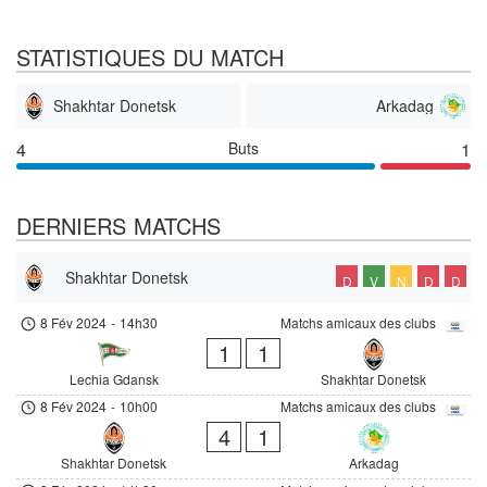
STATISTIQUES DU MATCH
Shakhtar Donetsk
Arkadag
4
Buts
1
DERNIERS MATCHS
Shakhtar Donetsk
D
V
N
D
D
8 Fév 2024
-
14h30
Matchs amicaux des clubs
1
1
Lechia Gdansk
Shakhtar Donetsk
8 Fév 2024
-
10h00
Matchs amicaux des clubs
4
1
Shakhtar Donetsk
Arkadag