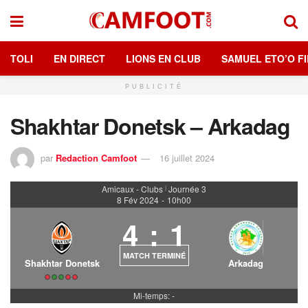
TOLI
EN DIRECT
LIONS EN CLUB
SAMUEL ETO’O FI
PUBLICITÉ
Shakhtar Donetsk – Arkadag
par
Redaction Camfoot
16 juillet 2024
Amicaux - Clubs
Journée 3
|
8 Fév 2024
-
10h00
4
:
1
MATCH TERMINÉ
Shakhtar Donetsk
Arkadag
Mi-temps: -