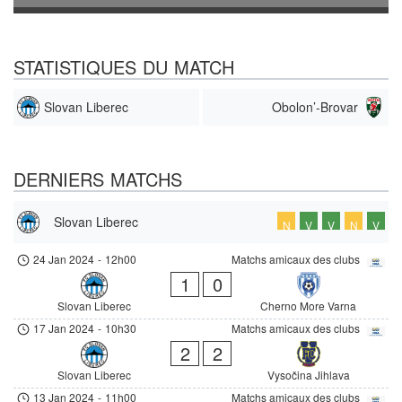
STATISTIQUES DU MATCH
Slovan Liberec
Obolon’-Brovar
DERNIERS MATCHS
Slovan Liberec
N
V
V
N
V
24 Jan 2024
-
12h00
Matchs amicaux des clubs
1
0
Slovan Liberec
Cherno More Varna
17 Jan 2024
-
10h30
Matchs amicaux des clubs
2
2
Slovan Liberec
Vysočina Jihlava
13 Jan 2024
-
11h00
Matchs amicaux des clubs