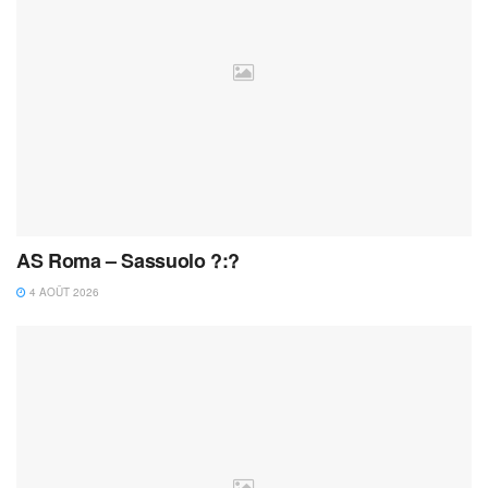
AS Roma – Sassuolo ?:?
4 AOÛT 2026