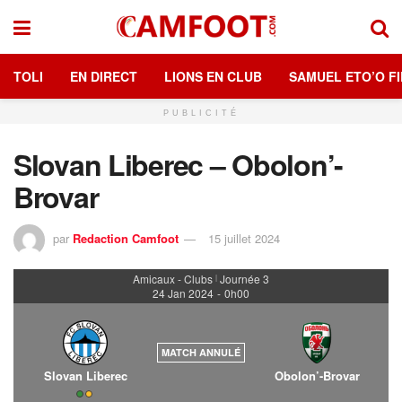
TOLI
EN DIRECT
LIONS EN CLUB
SAMUEL ETO’O FI
PUBLICITÉ
Slovan Liberec – Obolon’-
Brovar
par
Redaction Camfoot
15 juillet 2024
Amicaux - Clubs
Journée 3
|
24 Jan 2024
-
0h00
MATCH ANNULÉ
Slovan Liberec
Obolon’-Brovar