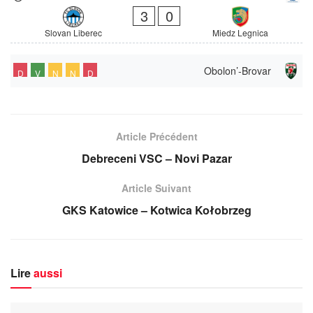
3
0
Slovan Liberec
Miedz Legnica
Obolon’-Brovar
D
V
N
N
D
Article Précédent
Debreceni VSC – Novi Pazar
Article Suivant
GKS Katowice – Kotwica Kołobrzeg
Lire
aussi