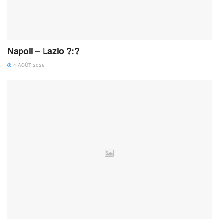
Napoli – Lazio ?:?
4 AOÛT 2026