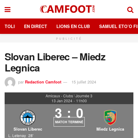
TOLI
EN DIRECT
LIONS EN CLUB
SAMUEL ETO’O FI
PUBLICITÉ
Slovan Liberec – Miedz
Legnica
par
Redaction Camfoot
15 juillet 2024
Amicaux - Clubs
Journée 3
|
13 Jan 2024
-
11h00
3
:
0
MATCH TERMINÉ
Slovan Liberec
Miedz Legnica
L. Letenay
28'