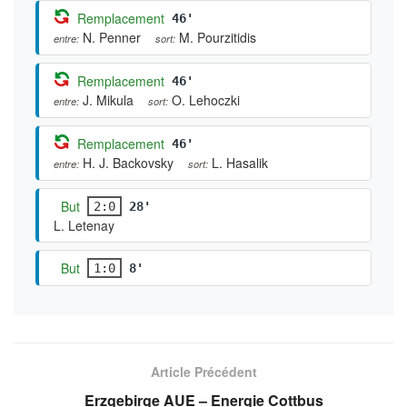
Remplacement
46'
N. Penner
M. Pourzitidis
entre:
sort:
Remplacement
46'
J. Mikula
O. Lehoczki
entre:
sort:
Remplacement
46'
H. J. Backovsky
L. Hasalik
entre:
sort:
But
2:0
28'
L. Letenay
But
1:0
8'
Article Précédent
Erzgebirge AUE – Energie Cottbus