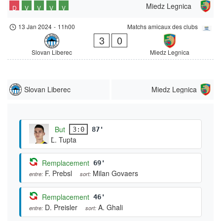
Miedz Legnica
D
V
V
V
V
13 Jan 2024
-
11h00
Matchs amicaux des clubs
3
0
Slovan Liberec
Miedz Legnica
Slovan Liberec
Miedz Legnica
But
3:0
87'
Ľ. Tupta
Remplacement
69'
F. Prebsl
Milan Govaers
entre:
sort:
Remplacement
46'
D. Preisler
A. Ghali
entre:
sort: