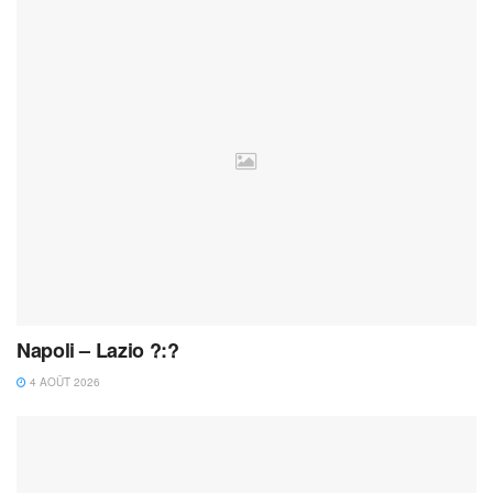
Napoli – Lazio ?:?
4 AOÛT 2026