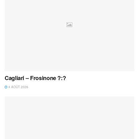
Cagliari – Frosinone ?:?
4 AOÛT 2026