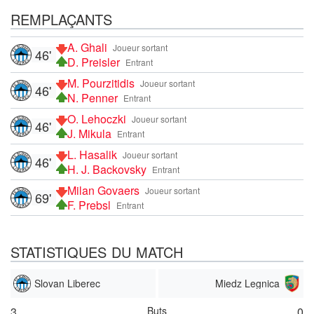
REMPLAÇANTS
A. Ghali
Joueur sortant
46'
D. Preisler
Entrant
M. Pourzitidis
Joueur sortant
46'
N. Penner
Entrant
O. Lehoczki
Joueur sortant
46'
J. Mikula
Entrant
L. Hasalik
Joueur sortant
46'
H. J. Backovsky
Entrant
Milan Govaers
Joueur sortant
69'
F. Prebsl
Entrant
STATISTIQUES DU MATCH
Slovan Liberec
Miedz Legnica
3
Buts
0