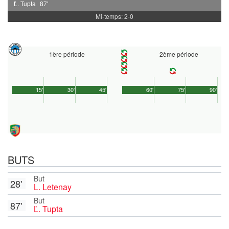
Ľ. Tupta
87'
Mi-temps: 2-0
1ère période
2ème période
15'
30'
45'
60'
75'
90'
BUTS
But
28'
L. Letenay
But
87'
Ľ. Tupta