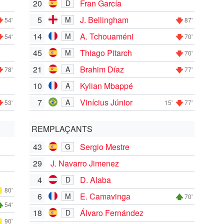
20
Fran García
D
5
J. Bellingham
M
54'
87'
14
A. Tchouaméni
M
54'
70'
45
Thiago Pitarch
M
70'
21
Brahim Díaz
A
78'
77'
10
Kylian Mbappé
A
7
Vinícius Júnior
A
53'
15'
77'
REMPLAÇANTS
43
Sergio Mestre
G
29
J. Navarro Jimenez
4
D. Alaba
D
80'
6
E. Camavinga
M
70'
54'
18
Álvaro Fernández
D
90'