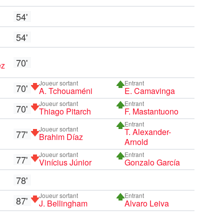
54'
54'
70'
ez
Joueur sortant
Entrant
70'
A. Tchouaméni
E. Camavinga
Joueur sortant
Entrant
70'
Thiago Pitarch
F. Mastantuono
Entrant
Joueur sortant
T. Alexander-
77'
Brahim Díaz
Arnold
Joueur sortant
Entrant
77'
Vinícius Júnior
Gonzalo García
78'
Joueur sortant
Entrant
87'
J. Bellingham
Alvaro Leiva