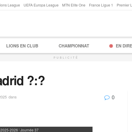
ions League
UEFA Europa League
MTN Elite One
France Ligue 1
Premier 
LIONS EN CLUB
CHAMPIONNAT
EN DIR
PUBLICITÉ
adrid ?:?
0
2025
dans
 2025-2026
Journée 37
|