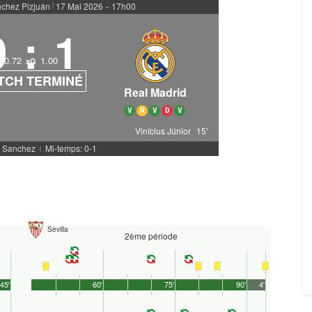
chez Pizjuán
17 Mai 2026
-
17h00
|
0
:
1
0.72
1.00
xG
TCH TERMINÉ
Real Madrid
V
N
V
D
V
Vinícius Júnior
15'
J. Sanchez
Mi-temps: 0-1
|
Sevilla
2ème période
45'
60'
75'
90'
4'