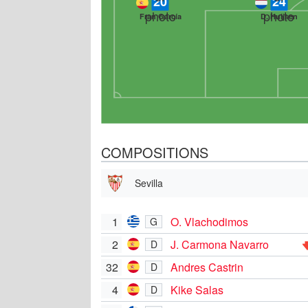
20
24
Fran García
D. Huijsen
COMPOSITIONS
Sevilla
1
O. Vlachodimos
G
2
J. Carmona Navarro
D
32
Andres Castrin
D
4
Kike Salas
D