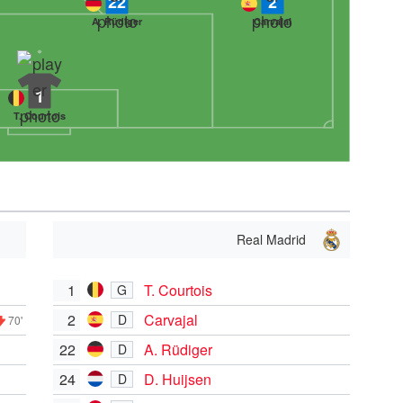
22
2
A. Rüdiger
Carvajal
1
T. Courtois
Real Madrid
1
T. Courtois
G
2
Carvajal
D
70'
22
A. Rüdiger
D
24
D. Huijsen
D