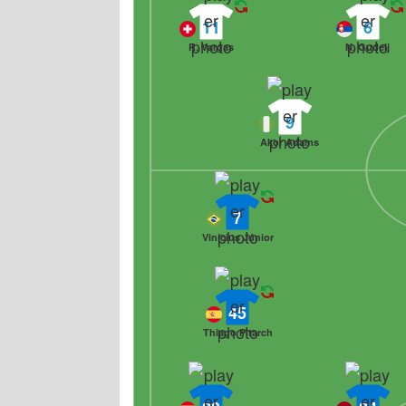
11
6
R. Vargas
N. Gudelj
9
Akor Adams
7
Vinícius Júnior
45
Thiago Pitarch