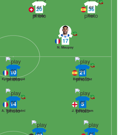
20
36
M. Sow
Oso
17
N. Maupay
10
21
Kylian Mbappé
Brahim Díaz
14
5
A. Tchouaméni
J. Bellingham