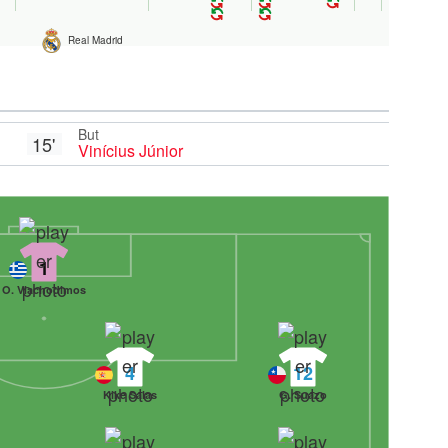
Real Madrid
But
15'
Vinícius Júnior
1
O. Vlachodimos
4
12
Kike Salas
G. Suazo