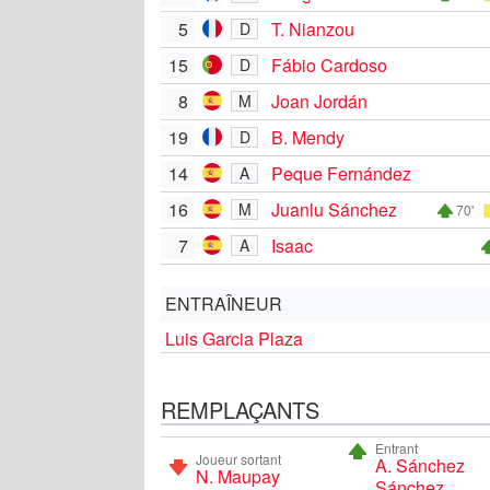
5
T. Nianzou
D
15
Fábio Cardoso
D
8
Joan Jordán
M
19
B. Mendy
D
14
Peque Fernández
A
16
Juanlu Sánchez
M
70'
7
Isaac
A
ENTRAÎNEUR
Luis Garcia Plaza
REMPLAÇANTS
Entrant
Joueur sortant
A. Sánchez
N. Maupay
Sánchez