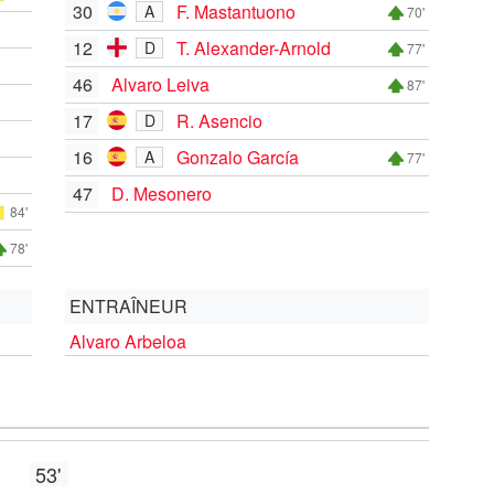
30
F. Mastantuono
A
70'
12
T. Alexander-Arnold
D
77'
46
Alvaro Leiva
87'
17
R. Asencio
D
16
Gonzalo García
A
77'
47
D. Mesonero
84'
78'
ENTRAÎNEUR
Alvaro Arbeloa
53'