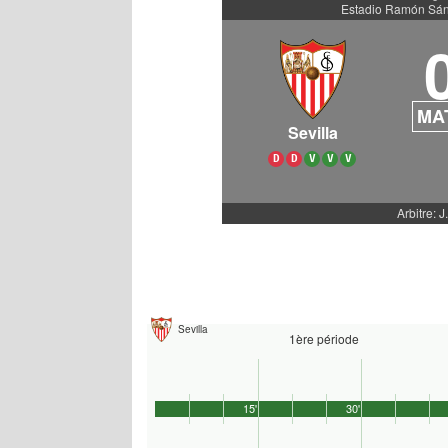
Estadio Ramón Sán
MA
Sevilla
D
D
V
V
V
Arbitre: 
Sevilla
1ère période
15'
30'