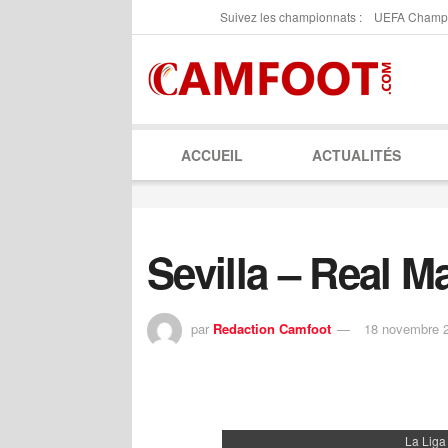
Suivez les championnats :
UEFA Champ
ACCUEIL
ACTUALITÉS
Sevilla – Real M
par
Redaction Camfoot
18 novembre 
La Liga