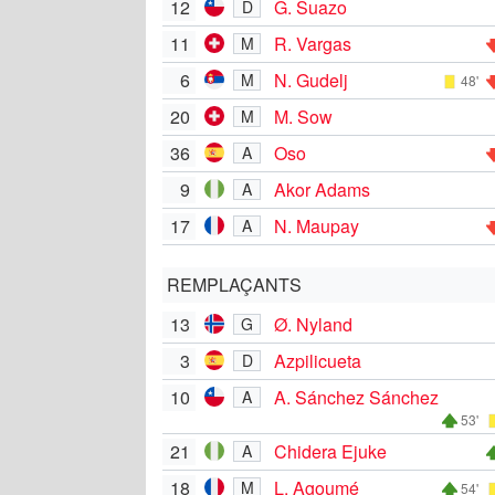
12
G. Suazo
D
11
R. Vargas
M
6
N. Gudelj
M
48'
20
M. Sow
M
36
Oso
A
9
Akor Adams
A
17
N. Maupay
A
REMPLAÇANTS
13
Ø. Nyland
G
3
Azpilicueta
D
10
A. Sánchez Sánchez
A
53'
21
Chidera Ejuke
A
18
L. Agoumé
M
54'