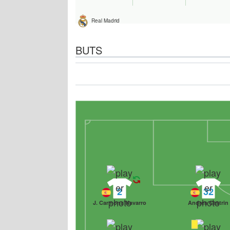
Real Madrid
BUTS
2
32
J. Carmona Navarro
Andres Castrin