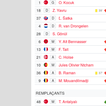
1
O. Kocuk
G
18
Z. Yavru
D
39'
37
Ľ. Šatka
D
4
R. van Drongelen
D
28
S. Gönül
D
6
Y. Aït Bennasser
M
13
F. Tait
M
21
C. Holse
A
10
Jules Olivier Ntcham
M
36
B. Raman
A
37'
9
M. Mouandilmadji
A
REMPLAÇANTS
48
T. Antalyalı
M