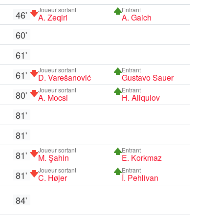
Joueur sortant
Entrant
46'
A. Zeqiri
A. Gaich
60'
61'
Joueur sortant
Entrant
61'
D. Varešanović
Gustavo Sauer
Joueur sortant
Entrant
80'
A. Mocsi
H. Aliqulov
81'
81'
Joueur sortant
Entrant
81'
M. Şahin
E. Korkmaz
Joueur sortant
Entrant
81'
C. Højer
İ. Pehlivan
84'