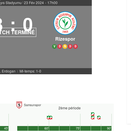
yıs Stadyumu
23 Fév 2024
-
17h00
|
3
:
0
TCH TERMINÉ
Rizespor
V
D
N
D
D
M. Erdogan
Mi-temps: 1-0
|
Samsunspor
2ème période
45'
60'
75'
90'