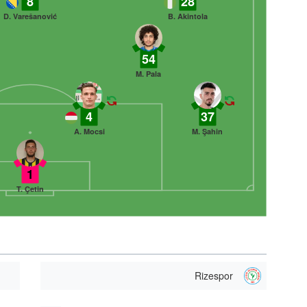
8
28
D. Varešanović
B. Akintola
54
M. Pala
4
37
A. Mocsi
M. Şahin
1
T. Çetin
Rizespor