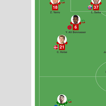
18
37
Z. Yavru
Ľ. Šatka
6
Y. Aït Bennasser
21
C. Holse
J