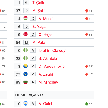
1
T. Çetin
G
37
M. Şahin
D
84'
81'
4
A. Mocsi
D
80'
16
S. Yaşar
D
12'
5
C. Højer
D
81'
54
M. Pala
M
81'
10
Ibrahim Olawoyin
A
60'
28
B. Akintola
M
54'
8
D. Varešanović
M
78'
61'
77
A. Zeqiri
M
61'
46'
89
M. Minchev
A
81'
REMPLAÇANTS
9
A. Gaich
A
60'
46'