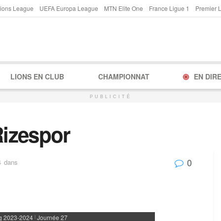
ions League
UEFA Europa League
MTN Elite One
France Ligue 1
Premier 
LIONS EN CLUB
CHAMPIONNAT
EN DIR
PUBLICITÉ
izespor
0
4
dans
g 2023-2024
Journée 27
|