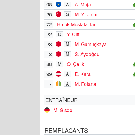
98
A. Muja
A
25
M. Yıldırım
G
72
Haluk Mustafa Tan
22
Y. Çift
D
23
M. Gümüşkaya
M
8
S. Aydoğdu
M
88
O. Çelik
M
99
E. Kara
A
7
M. Fofana
A
ENTRAÎNEUR
M. Gisdol
REMPLAÇANTS