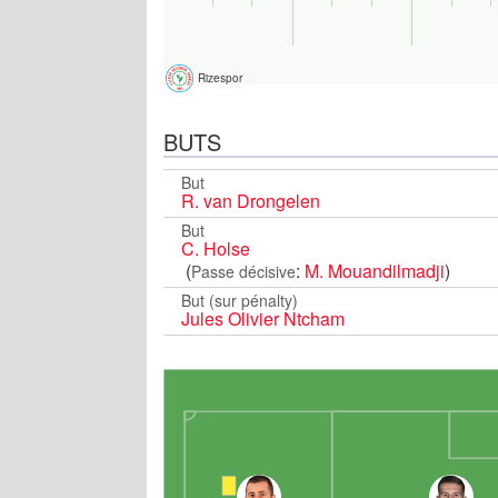
Rizespor
BUTS
But
R. van Drongelen
But
C. Holse
(
:
M. Mouandilmadji
)
Passe décisive
But (sur pénalty)
Jules Olivier Ntcham