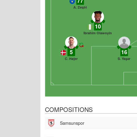
77
A. Zeqiri
10
Ibrahim Olawoyin
5
16
C. Højer
S. Yaşar
COMPOSITIONS
Samsunspor