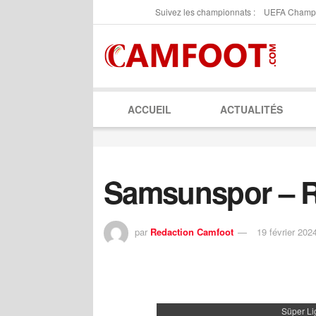
Suivez les championnats :
UEFA Champ
ACCUEIL
ACTUALITÉS
Samsunspor – R
par
Redaction Camfoot
19 février 202
Süper Li