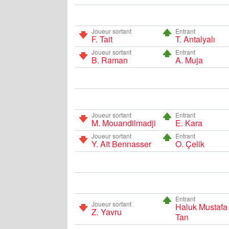
Joueur sortant
Entrant
F. Tait
T. Antalyalı
Joueur sortant
Entrant
B. Raman
A. Muja
Joueur sortant
Entrant
M. Mouandilmadji
E. Kara
Joueur sortant
Entrant
Y. Aït Bennasser
O. Çelik
Entrant
Joueur sortant
Haluk Mustafa
Z. Yavru
Tan