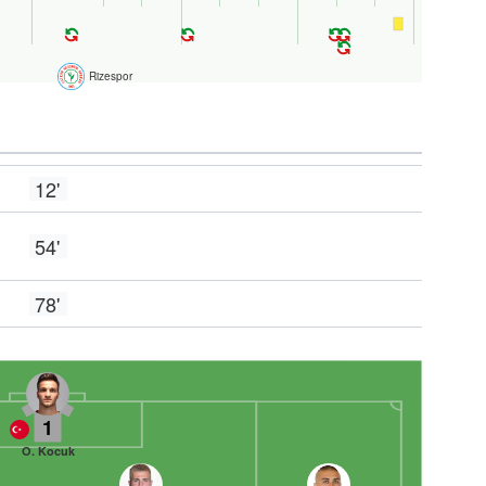
Rizespor
12'
54'
78'
1
O. Kocuk