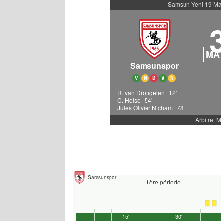
Samsun Yeni 19 Ma
MA
Samsunspor
V
N
D
V
N
R. van Drongelen
12'
C. Holse
54'
Jules Olivier Ntcham
78'
Arbitre: 
Samsunspor
1ère période
15'
30'