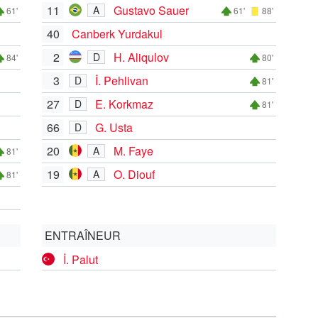
11
Gustavo Sauer
A
61'
61'
88'
40
Canberk Yurdakul
2
H. Aliqulov
D
84'
80'
3
İ. Pehlivan
D
81'
27
E. Korkmaz
D
81'
66
G. Usta
D
20
M. Faye
A
81'
19
O. Diouf
A
81'
ENTRAÎNEUR
İ. Palut