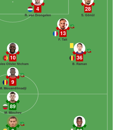
4
28
R. van Drongelen
S. Gönül
13
F. Tait
10
36
ules Olivier Ntcham
B. Raman
9
M. Mouandilmadji
89
M. Minchev