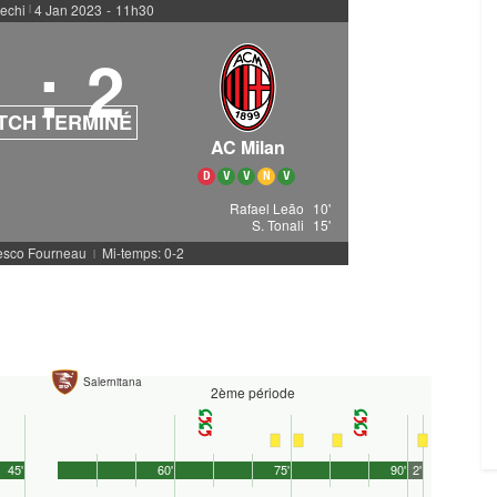
rechi
4 Jan 2023
-
11h30
|
1
:
2
TCH TERMINÉ
AC Milan
D
V
V
N
V
Rafael Leão
10'
S. Tonali
15'
cesco Fourneau
Mi-temps: 0-2
|
Salernitana
2ème période
45'
60'
75'
90'
2'