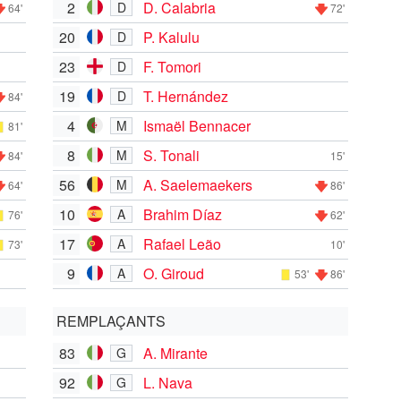
2
D. Calabria
D
64'
72'
20
P. Kalulu
D
23
F. Tomori
D
19
T. Hernández
D
84'
4
Ismaël Bennacer
M
81'
8
S. Tonali
M
84'
15'
56
A. Saelemaekers
M
64'
86'
10
Brahim Díaz
A
76'
62'
17
Rafael Leão
A
73'
10'
9
O. Giroud
A
53'
86'
REMPLAÇANTS
83
A. Mirante
G
92
L. Nava
G