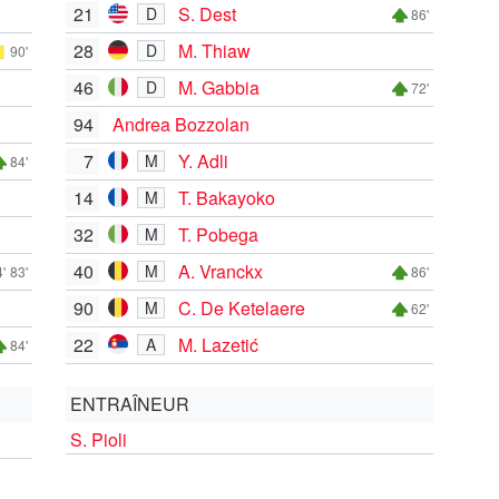
21
S. Dest
D
86'
28
M. Thiaw
D
90'
46
M. Gabbia
D
72'
94
Andrea Bozzolan
7
Y. Adli
M
84'
14
T. Bakayoko
M
32
T. Pobega
M
40
A. Vranckx
M
'
83'
86'
90
C. De Ketelaere
M
62'
22
M. Lazetić
A
84'
ENTRAÎNEUR
S. Pioli