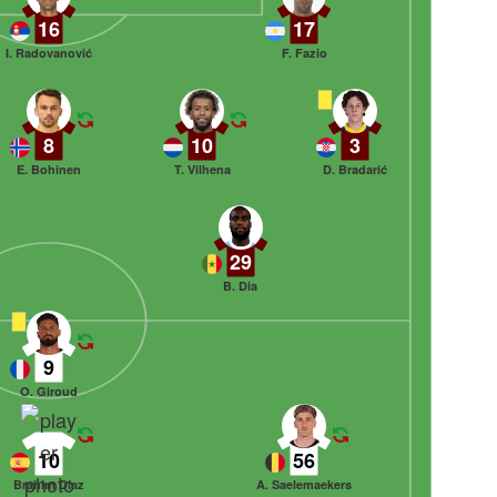
16
17
I. Radovanović
F. Fazio
8
10
3
E. Bohinen
T. Vilhena
D. Bradarić
29
B. Dia
9
O. Giroud
10
56
Brahim Díaz
A. Saelemaekers