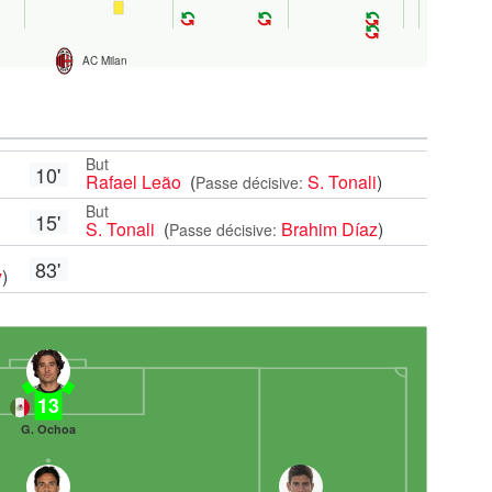
AC Milan
But
10'
Rafael Leão
(
S. Tonali
)
Passe décisive:
But
15'
S. Tonali
(
Brahim Díaz
)
Passe décisive:
83'
y
)
13
G. Ochoa