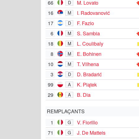
66
M. Lovato
D
16
I. Radovanović
M
17
F. Fazio
D
6
S. Sambia
M
18
L. Coulibaly
M
8
E. Bohinen
M
10
T. Vilhena
M
3
D. Bradarić
D
99
K. Piątek
A
29
B. Dia
A
REMPLAÇANTS
1
V. Fiorillo
G
71
J. De Matteis
G