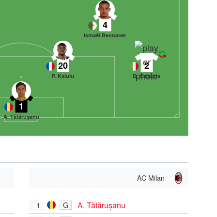
4
Ismaël Bennacer
20
2
P. Kalulu
D. Calabria
1
A. Tătărușanu
AC Milan
1
A. Tătărușanu
G