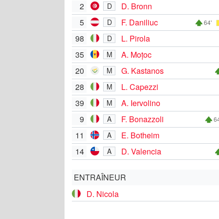
2
D. Bronn
D
5
F. Daniliuc
D
64'
98
L. Pirola
D
35
A. Moțoc
M
20
G. Kastanos
M
28
L. Capezzi
M
39
A. Iervolino
M
9
F. Bonazzoli
A
64
11
E. Botheim
A
14
D. Valencia
A
ENTRAÎNEUR
D. Nicola