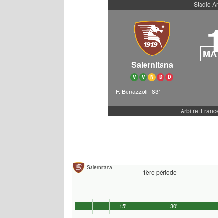
Stadio A
MA
Salernitana
V
V
N
D
D
F. Bonazzoli
83'
Arbitre: Fran
Salernitana
1ère période
15'
30'