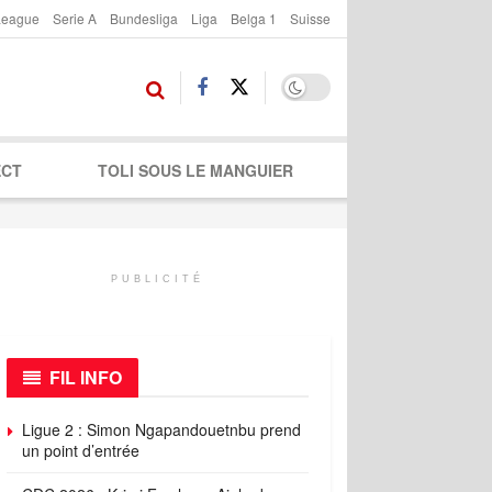
League
Serie A
Bundesliga
Liga
Belga 1
Suisse
ECT
TOLI SOUS LE MANGUIER
PUBLICITÉ
FIL INFO
Ligue 2 : Simon Ngapandouetnbu prend
un point d’entrée