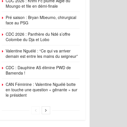
CDC 2026 : Krimi Fc plume Aigle du
Moungo et file en démi-finale
Pré saison : Bryan Mbeumo, chirurgical
face au PSG
CDC 2026 : Panthère du Ndé s’offre
Colombe du Dja et Lobo
Valentine Nguélé : “Ce qui va arriver
demain est entre les mains du seigneur”
CDC : Dauphine AS élimine PWD de
Bamenda !
CAN Féminine : Valentine Nguélé botte
en touche une question « gênante » sur
le président