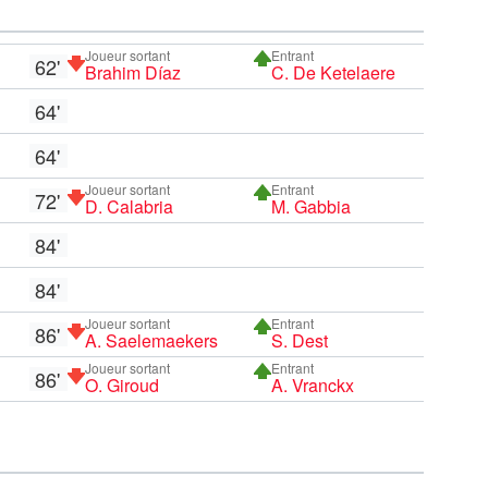
Joueur sortant
Entrant
62'
Brahim Díaz
C. De Ketelaere
64'
64'
Joueur sortant
Entrant
72'
D. Calabria
M. Gabbia
84'
84'
Joueur sortant
Entrant
86'
A. Saelemaekers
S. Dest
Joueur sortant
Entrant
86'
O. Giroud
A. Vranckx