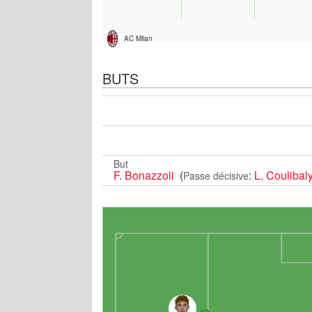
AC Milan
BUTS
But
F. Bonazzoli
(
:
L. Coulibal
Passe décisive