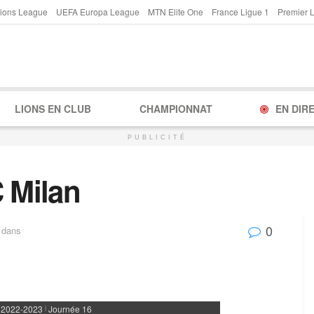
ions League
UEFA Europa League
MTN Elite One
France Ligue 1
Premier 
LIONS EN CLUB
CHAMPIONNAT
EN DIR
PUBLICITÉ
C Milan
0
dans
 2022-2023
Journée 16
|