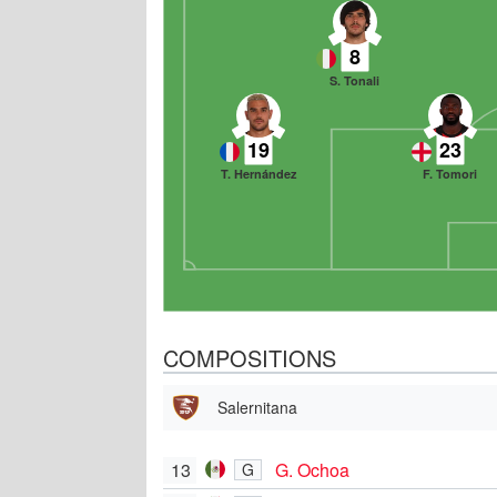
8
S. Tonali
19
23
T. Hernández
F. Tomori
COMPOSITIONS
Salernitana
13
G. Ochoa
G