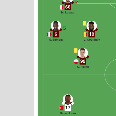
66
M. Lovato
6
18
S. Sambia
L. Coulibaly
99
K. Piątek
17
Rafael Leão