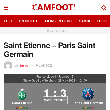
TOLI
EN DIRECT
LIONS EN CLUB
SAMUEL ETO’O FI
PUBLICITÉ
Saint Etienne – Paris Saint
Germain
par
juyas
9 avril 2022
France Ligue 1
Journée 15
|
Stade Geoffroy-Guichard
28 Nov 2021
-
12h00
|
1
:
3
MATCH TERMINÉ
Saint Etienne
Paris Saint Germain