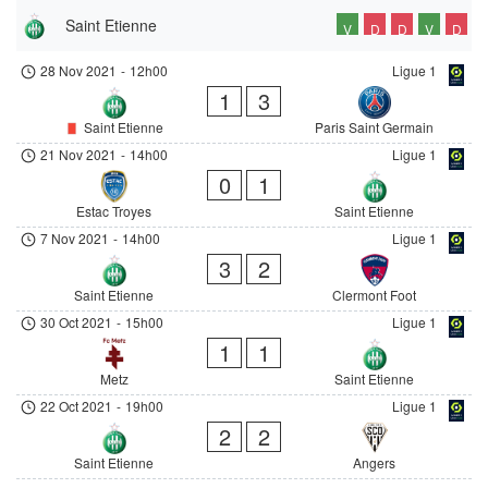
Saint Etienne
V
D
D
V
D
28 Nov 2021
-
12h00
Ligue 1
1
3
Saint Etienne
Paris Saint Germain
21 Nov 2021
-
14h00
Ligue 1
0
1
Estac Troyes
Saint Etienne
7 Nov 2021
-
14h00
Ligue 1
3
2
Saint Etienne
Clermont Foot
30 Oct 2021
-
15h00
Ligue 1
1
1
Metz
Saint Etienne
22 Oct 2021
-
19h00
Ligue 1
2
2
Saint Etienne
Angers