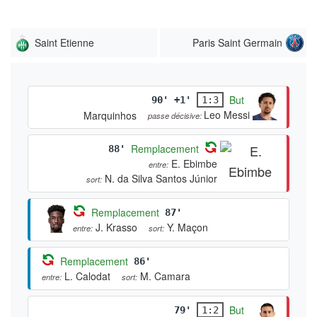
Saint Etienne
Paris Saint Germain
But
90' +1'
1:3
Leo Messi
Marquinhos
passe décisive:
Remplacement
88'
E. Ebimbe
entre:
N. da Silva Santos Júnior
sort:
Remplacement
87'
J. Krasso
Y. Maçon
entre:
sort:
Remplacement
86'
L. Calodat
M. Camara
entre:
sort:
But
79'
1:2