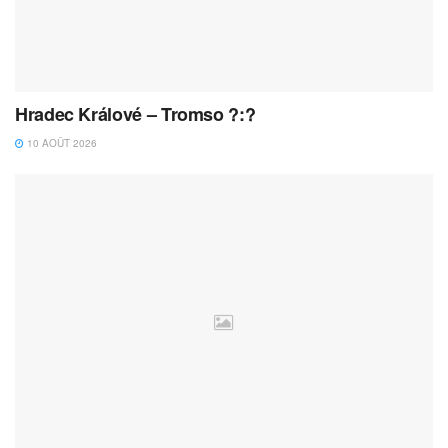
Hradec Králové – Tromso ?:?
10 AOÛT 2026