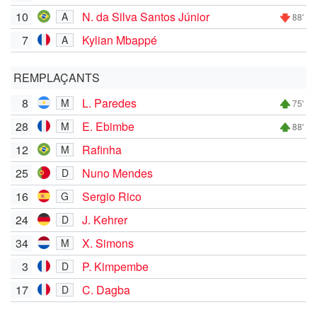
10
N. da Silva Santos Júnior
A
88'
7
Kylian Mbappé
A
REMPLAÇANTS
8
L. Paredes
M
75'
28
E. Ebimbe
M
88'
12
Rafinha
M
25
Nuno Mendes
D
16
Sergio Rico
G
24
J. Kehrer
D
34
X. Simons
M
3
P. Kimpembe
D
17
C. Dagba
D