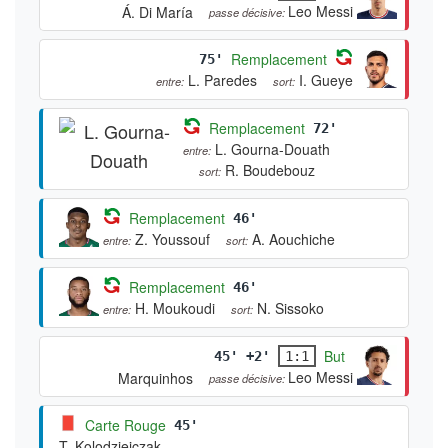
Leo Messi
Á. Di María
passe décisive:
Remplacement
75'
L. Paredes
I. Gueye
entre:
sort:
Remplacement
72'
L. Gourna-Douath
entre:
R. Boudebouz
sort:
Remplacement
46'
Z. Youssouf
A. Aouchiche
entre:
sort:
Remplacement
46'
H. Moukoudi
N. Sissoko
entre:
sort:
But
45' +2'
1:1
Leo Messi
Marquinhos
passe décisive:
Carte Rouge
45'
T. Kolodziejczak