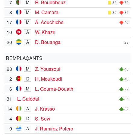
7
R. Boudebouz
M
32'
72'
8
M. Camara
M
35'
86'
17
A. Aouchiche
M
46'
10
W. Khazri
A
20
D. Bouanga
A
23'
REMPLAÇANTS
28
Z. Youssouf
M
46'
2
H. Moukoudi
D
46'
6
L. Gourna-Douath
M
72'
31
L. Calodat
86'
14
J. Krasso
A
87'
4
S. Sow
D
9
J. Ramírez Polero
A