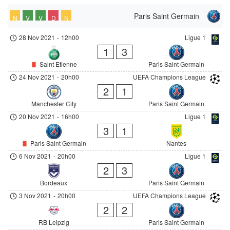
Paris Saint Germain
N
V
V
D
N
28 Nov 2021
-
12h00
Ligue 1
1
3
Saint Etienne
Paris Saint Germain
24 Nov 2021
-
20h00
UEFA Champions League
2
1
Manchester City
Paris Saint Germain
20 Nov 2021
-
16h00
Ligue 1
3
1
Paris Saint Germain
Nantes
6 Nov 2021
-
20h00
Ligue 1
2
3
Bordeaux
Paris Saint Germain
3 Nov 2021
-
20h00
UEFA Champions League
2
2
RB Leipzig
Paris Saint Germain