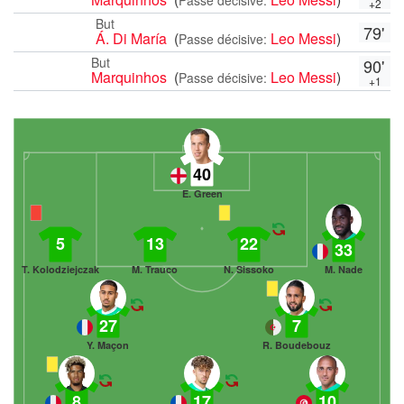
+2
But
79'
Á. Di María
(
Leo Messi
)
Passe décisive:
But
90'
Marquinhos
(
Leo Messi
)
Passe décisive:
+1
40
E. Green
5
13
22
33
T. Kolodziejczak
M. Trauco
N. Sissoko
M. Nade
27
7
Y. Maçon
R. Boudebouz
8
17
10