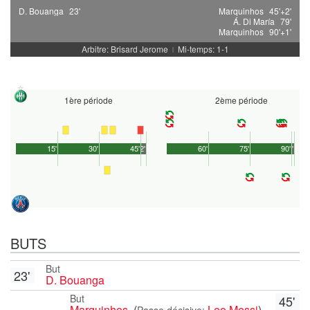
D. Bouanga
23'
Marquinhos
45'+2'
Á. Di María
79'
Marquinhos
90'+1'
Arbitre: Brisard Jerome
Mi-temps: 1-1
|
1ère période
2ème période
15'
30'
45'
2'
60'
75'
90'
1'
BUTS
But
23'
D. Bouanga
But
45'
Marquinhos
(
Leo Messi
)
Passe décisive: