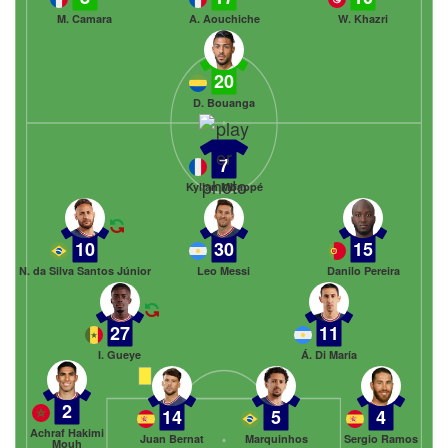
M. Camara
A. Aouchiche
W. Khazri
20
D. Bouanga
7
Kylian Mbappé
10
30
15
N. da Silva Santos Júnior
Leo Messi
Danilo Pereira
27
11
I. Gueye
Á. Di María
2
14
5
4
Achraf Hakimi
Juan Bernat
Marquinhos
Sergio Ramos
Mouh