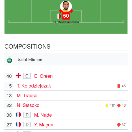
50
G. Donnarumma
COMPOSITIONS
Saint Etienne
40
E. Green
G
5
T. Kolodziejczak
45'
13
M. Trauco
22
N. Sissoko
18'
46'
33
M. Nade
D
27
Y. Maçon
D
87'