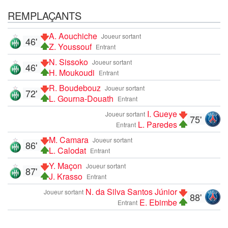
REMPLAÇANTS
A. Aouchiche
Joueur sortant
46'
Z. Youssouf
Entrant
N. Sissoko
Joueur sortant
46'
H. Moukoudi
Entrant
R. Boudebouz
Joueur sortant
72'
L. Gourna-Douath
Entrant
I. Gueye
Joueur sortant
75'
L. Paredes
Entrant
M. Camara
Joueur sortant
86'
L. Calodat
Entrant
Y. Maçon
Joueur sortant
87'
J. Krasso
Entrant
N. da Silva Santos Júnior
Joueur sortant
88'
E. Ebimbe
Entrant