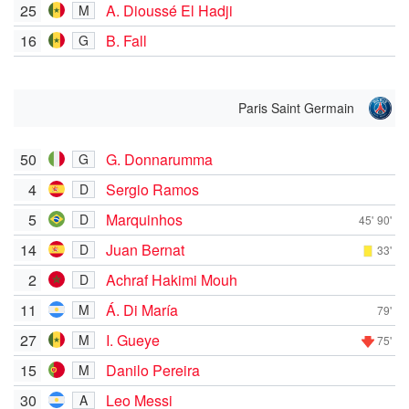
25
A. Dioussé El Hadji
M
16
B. Fall
G
Paris Saint Germain
50
G. Donnarumma
G
4
Sergio Ramos
D
5
Marquinhos
D
45'
90'
14
Juan Bernat
D
33'
2
Achraf Hakimi Mouh
D
11
Á. Di María
M
79'
27
I. Gueye
M
75'
15
Danilo Pereira
M
30
Leo Messi
A