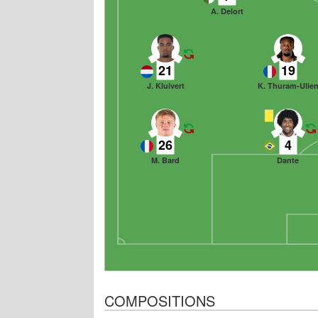
A. Delort
21
19
J. Kluivert
K. Thuram-Ulie
26
4
M. Bard
Dante
COMPOSITIONS