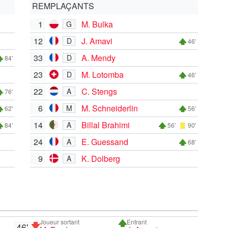
REMPLAÇANTS
1
M. Bulka
G
12
J. Amavi
D
46'
33
A. Mendy
D
84'
23
M. Lotomba
D
46'
22
C. Stengs
A
76'
6
M. Schneiderlin
M
62'
56'
14
Billal Brahimi
A
84'
56'
90'
24
E. Guessand
A
68'
9
K. Dolberg
A
Joueur sortant
Entrant
46'