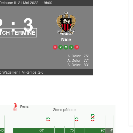
elaune II
21 Mai 2022
-
19h00
|
2
:
3
TCH TERMINÉ
Nice
D
V
V
V
D
A. Delort
75'
A. Delort
77'
A. Delort
83'
c Wattellier
Mi-temps: 2-0
|
Reims
2ème période
45'
60'
75'
90'
4'