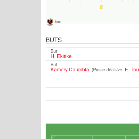
Nice
BUTS
But
H. Ekitike
But
Kamory Doumbia
(
:
E. Tou
Passe décisive