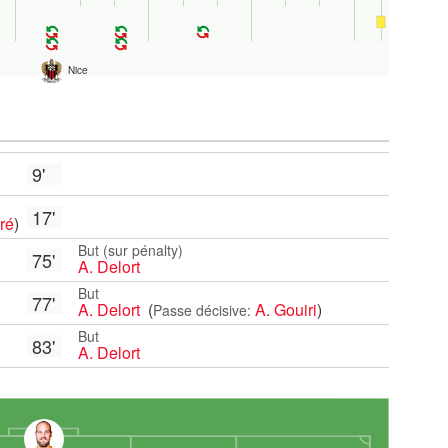
Nice
9'
17'
ré
)
But (sur pénalty)
75'
A. Delort
But
77'
A. Delort
(
A. Gouiri
)
Passe décisive:
But
83'
A. Delort