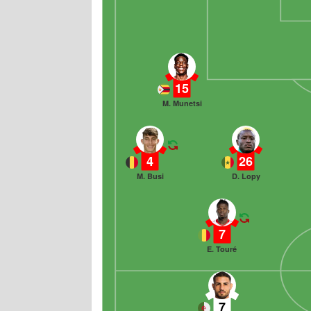
15
M. Munetsi
4
26
M. Busi
D. Lopy
7
E. Touré
7