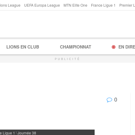
ions League
UEFA Europa League
MTN Elite One
France Ligue 1
Premier 
LIONS EN CLUB
CHAMPIONNAT
EN DIR
PUBLICITÉ
0
e Ligue 1
Journée 38
|