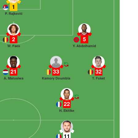
1
P. Rajković
2
5
W. Faes
Y. Abdelhamid
21
33
32
A. Matusiwa
Kamory Doumbia
T. Foket
22
H. Ekitike
11