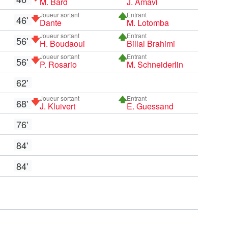
M. Bard
J. Amavi
Joueur sortant
Entrant
46'
Dante
M. Lotomba
Joueur sortant
Entrant
56'
H. Boudaoui
Billal Brahimi
Joueur sortant
Entrant
56'
P. Rosario
M. Schneiderlin
62'
Joueur sortant
Entrant
68'
J. Kluivert
E. Guessand
76'
84'
84'