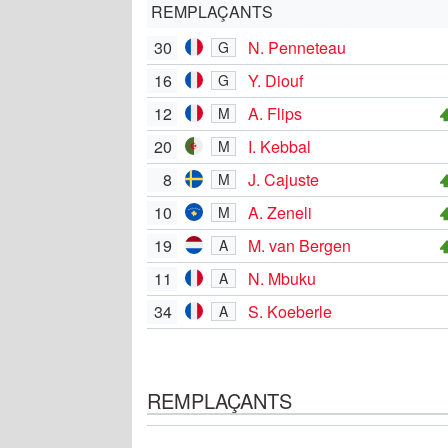
REMPLAÇANTS
30
N. Penneteau
G
16
Y. Diouf
G
12
A. Flips
M
20
I. Kebbal
M
8
J. Cajuste
M
10
A. Zeneli
M
19
M. van Bergen
A
11
N. Mbuku
A
34
S. Koeberle
A
REMPLAÇANTS