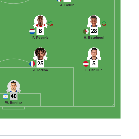
A. Gouiri
8
28
n
P. Rosario
H. Boudaoui
25
5
J. Todibo
F. Daniliuc
40
W. Benítez