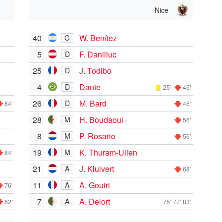
Nice
40
W. Benítez
G
5
F. Daniliuc
D
25
J. Todibo
D
4
Dante
D
25'
46'
26
M. Bard
D
84'
46'
28
H. Boudaoui
M
56'
8
P. Rosario
M
56'
19
K. Thuram-Ulien
M
84'
21
J. Kluivert
A
68'
11
A. Gouiri
A
76'
7
A. Delort
A
62'
75'
77'
83'