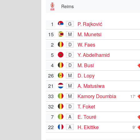
Reims
1
P. Rajković
G
15
M. Munetsi
M
2
W. Faes
D
5
Y. Abdelhamid
D
4
M. Busi
D
26
D. Lopy
M
21
A. Matusiwa
M
33
Kamory Doumbia
M
17'
32
T. Foket
D
7
E. Touré
A
22
H. Ekitike
A
9'