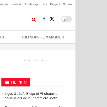
League
Serie A
Bundesliga
Liga
Belga 1
Suisse
ECT
TOLI SOUS LE MANGUIER
PUBLICITÉ
FIL INFO
Ligue 3 : Loïc Etoga et Villefranche
coulent lors de leur première sortie