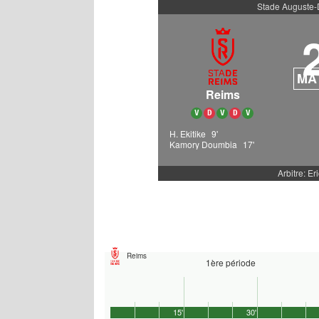
Stade Auguste-D
MA
Reims
V
D
V
D
V
H. Ekitike
9'
Kamory Doumbia
17'
Arbitre: Eri
Reims
1ère période
15'
30'