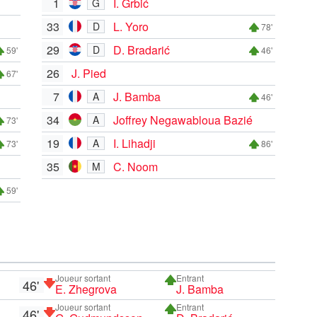
1
I. Grbić
G
33
L. Yoro
D
78'
29
D. Bradarić
D
59'
46'
26
J. Pied
67'
7
J. Bamba
A
46'
34
Joffrey Negawabloua Bazié
A
73'
19
I. Lihadji
A
73'
86'
35
C. Noom
M
59'
Joueur sortant
Entrant
46'
E. Zhegrova
J. Bamba
Joueur sortant
Entrant
46'