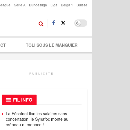
League
Serie A
Bundesliga
Liga
Belga 1
Suisse
ECT
TOLI SOUS LE MANGUIER
PUBLICITÉ
FIL INFO
La Fécafoot fixe les salaires sans
concertation, le Synafoc monte au
créneau et menace !