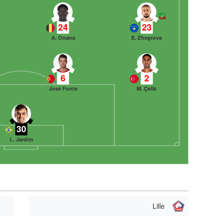
24
23
A. Onana
E. Zhegrova
6
2
José Fonte
M. Çelik
30
L. Jardim
Lille