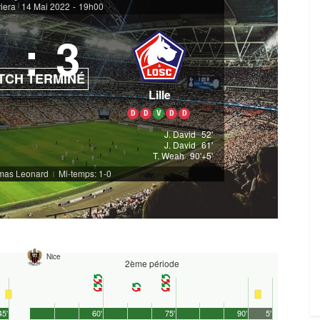
viera
14 Mai 2022
-
19h00
|
1
:
3
TCH TERMINÉ
Lille
D
D
V
D
D
J. David
52'
J. David
61'
T. Weah
90'+5'
omas Leonard
Mi-temps: 1-0
|
Nice
2ème période
45'
60'
75'
90'
5'