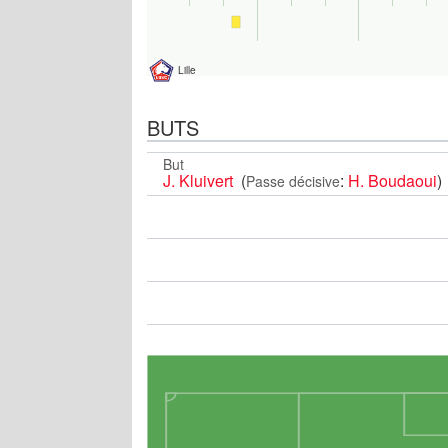
Lille
BUTS
But
J. Kluivert
(
:
H. Boudaoui
)
Passe décisive