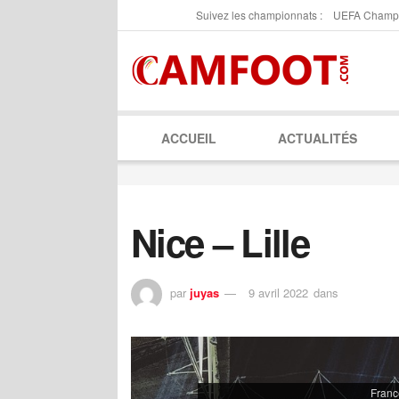
Suivez les championnats :
UEFA Champ
ACCUEIL
ACTUALITÉS
Nice – Lille
par
juyas
9 avril 2022
dans
Franc