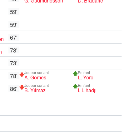
G. Gudmundsson
D. Bradarić
59'
59'
67'
en
73'
n
73'
Joueur sortant
Entrant
78'
A. Gomes
L. Yoro
Joueur sortant
Entrant
86'
B. Yılmaz
I. Lihadji