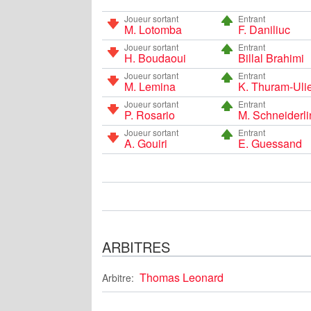
Joueur sortant
Entrant
M. Lotomba
F. Daniliuc
Joueur sortant
Entrant
H. Boudaoui
Billal Brahimi
Joueur sortant
Entrant
M. Lemina
K. Thuram-Uli
Joueur sortant
Entrant
P. Rosario
M. Schneiderli
Joueur sortant
Entrant
A. Gouiri
E. Guessand
ARBITRES
Thomas Leonard
Arbitre: