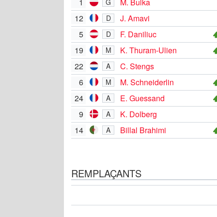
1
M. Bulka
G
12
J. Amavi
D
5
F. Daniliuc
D
19
K. Thuram-Ulien
M
22
C. Stengs
A
6
M. Schneiderlin
M
24
E. Guessand
A
9
K. Dolberg
A
14
Billal Brahimi
A
REMPLAÇANTS