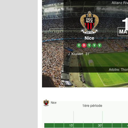
Allianz Ri
MA
Nice
V
D
V
V
V
J. Kluivert
31'
Arbitre: Th
Nice
1ère période
15'
30'