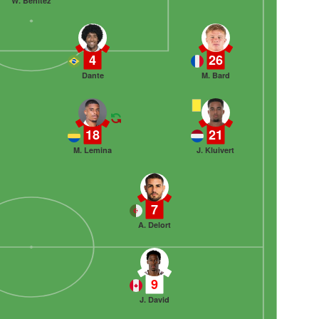
W. Benítez
4
26
Dante
M. Bard
18
21
M. Lemina
J. Kluivert
7
A. Delort
9
J. David