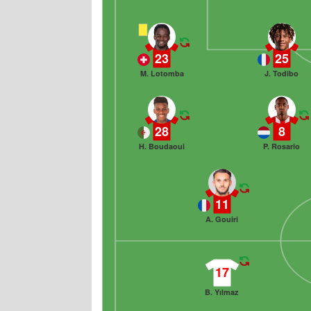
23
25
M. Lotomba
J. Todibo
28
8
H. Boudaoui
P. Rosario
11
A. Gouiri
17
B. Yılmaz