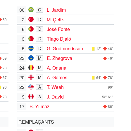
30
L. Jardim
G
2
M. Çelik
D
59'
6
José Fonte
D
3
Tiago Djaló
D
5
G. Gudmundsson
D
12'
46'
23
E. Zhegrova
M
59'
46'
24
A. Onana
M
73'
20
A. Gomes
M
67'
64'
78'
22
T. Weah
A
90'
90'
9
J. David
A
73'
52'
61'
17
B. Yılmaz
86'
REMPLAÇANTS