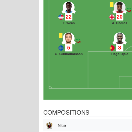
22
20
T. Weah
A. Gomes
5
3
G. Gudmundsson
Tiago Djaló
COMPOSITIONS
Nice