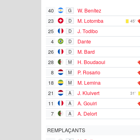
40
W. Benítez
G
23
M. Lotomba
D
45'
25
J. Todibo
D
4
Dante
D
26
M. Bard
D
28
H. Boudaoui
M
8
P. Rosario
M
18
M. Lemina
M
21
J. Kluivert
A
31'
11
A. Gouiri
A
7
A. Delort
A
REMPLAÇANTS