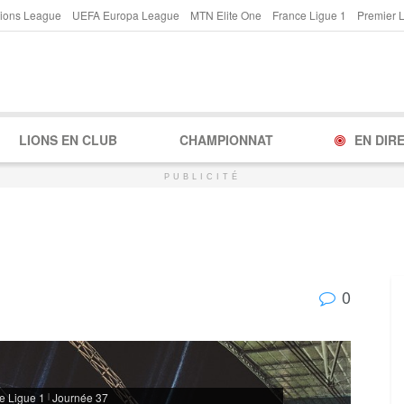
ions League
UEFA Europa League
MTN Elite One
France Ligue 1
Premier 
LIONS EN CLUB
CHAMPIONNAT
EN DIR
PUBLICITÉ
0
e Ligue 1
Journée 37
|