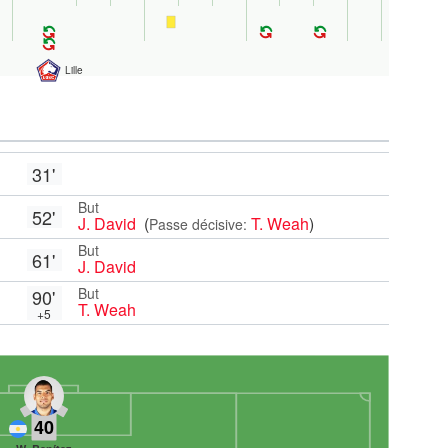
Lille
31'
But
52'
J. David
(
T. Weah
)
Passe décisive:
But
61'
J. David
But
90'
T. Weah
+5
40