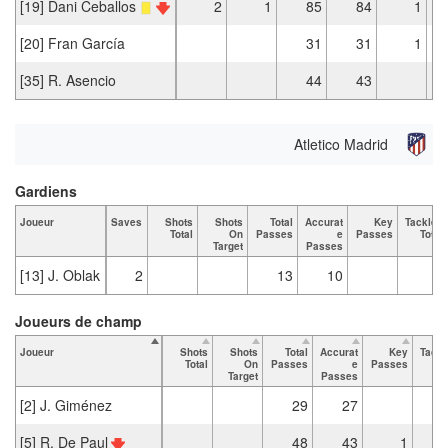
[19] Dani Ceballos
2
1
85
84
1
[20] Fran García
31
31
1
[35] R. Asencio
44
43
Atletico Madrid
Gardiens
Joueur
Saves
Shots
Shots
Total
Accurat
Key
Tackles
Total
On
Passes
e
Passes
Total
Target
Passes
[13] J. Oblak
2
13
10
Joueurs de champ
Joueur
Shots
Shots
Total
Accurat
Key
Tackl
Total
On
Passes
e
Passes
To
Target
Passes
[2] J. Giménez
29
27
[5] R. De Paul
48
43
1