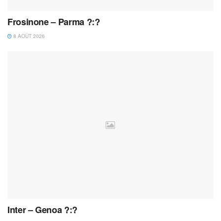
Frosinone – Parma ?:?
8 AOÛT 2026
Inter – Genoa ?:?