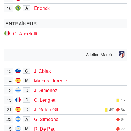
16
Endrick
A
ENTRAÎNEUR
C. Ancelotti
Atletico Madrid
13
J. Oblak
G
14
Marcos Llorente
M
2
J. Giménez
D
15
C. Lenglet
D
45'
21
J. Galán Gil
D
49'
64'
22
G. Simeone
A
64'
5
R. De Paul
M
77'