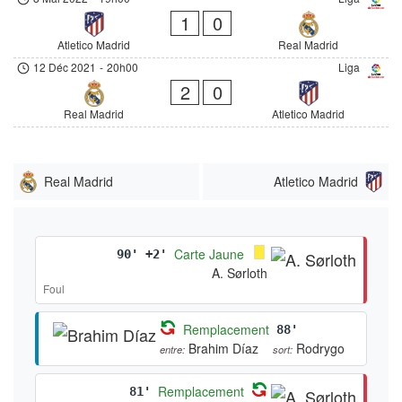
1
0
Atletico Madrid
Real Madrid
12 Déc 2021
-
20h00
Liga
2
0
Real Madrid
Atletico Madrid
Real Madrid
Atletico Madrid
Carte Jaune
90' +2'
A. Sørloth
Foul
Remplacement
88'
Brahim Díaz
Rodrygo
entre:
sort:
Remplacement
81'