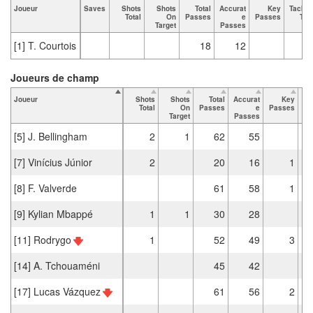
Joueur
Saves
Shots
Shots
Total
Accurat
Key
Tackle
Total
On
Passes
e
Passes
Tota
Target
Passes
[1] T. Courtois
18
12
Joueurs de champ
Joueur
Shots
Shots
Total
Accurat
Key
Ta
Total
On
Passes
e
Passes
Target
Passes
[5] J. Bellingham
2
1
62
55
[7] Vinícius Júnior
2
20
16
1
[8] F. Valverde
61
58
1
[9] Kylian Mbappé
1
1
30
28
[11] Rodrygo
1
52
49
3
[14] A. Tchouaméni
45
42
[17] Lucas Vázquez
61
56
2