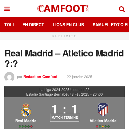
TOLI
EN DIRECT
LIONS EN CLUB
SAMUEL ETO’O FI
PUBLICITÉ
Real Madrid – Atletico Madrid
?:?
par
Redaction Camfoot
22 janvier 2025
La Liga 2024-2025
Journée 23
|
Estadio Santiago Bernabéu
8 Fév 2025
-
20h00
|
1
:
1
MATCH TERMINÉ
Real Madrid
Atletico Madrid