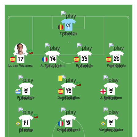
1
T. Courtois
17
14
35
20
Lucas Vázquez
A. Tchouaméni
R. Asencio
Fran García
8
19
5
F. Valverde
Dani Ceballos
J. Bellingham
11
9
7
Rodrygo
Kylian Mbappé
Vinícius Júnior