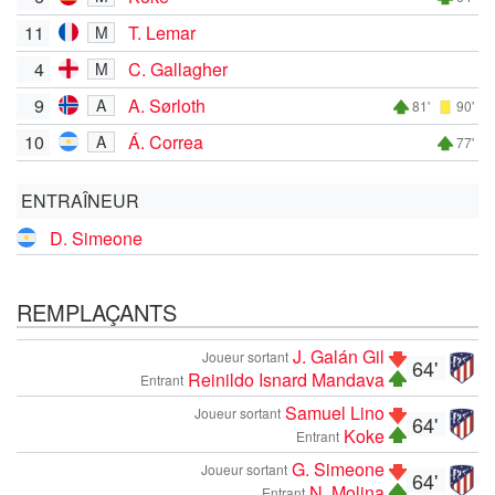
11
T. Lemar
M
4
C. Gallagher
M
9
A. Sørloth
A
81'
90'
10
Á. Correa
A
77'
ENTRAÎNEUR
D. Simeone
REMPLAÇANTS
J. Galán Gil
Joueur sortant
64'
Reinildo Isnard Mandava
Entrant
Samuel Lino
Joueur sortant
64'
Koke
Entrant
G. Simeone
Joueur sortant
64'
N. Molina
Entrant