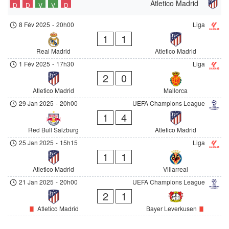
Atletico Madrid
D
D
V
V
D
8 Fév 2025
-
20h00
Liga
1
1
Real Madrid
Atletico Madrid
1 Fév 2025
-
17h30
Liga
2
0
Atletico Madrid
Mallorca
29 Jan 2025
-
20h00
UEFA Champions League
1
4
Red Bull Salzburg
Atletico Madrid
25 Jan 2025
-
15h15
Liga
1
1
Atletico Madrid
Villarreal
21 Jan 2025
-
20h00
UEFA Champions League
2
1
Atletico Madrid
Bayer Leverkusen