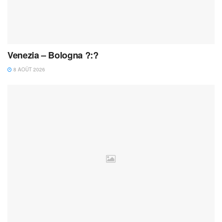
Venezia – Bologna ?:?
8 AOÛT 2026