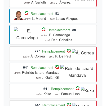
A. Sørloth
J. Álvarez
entre:
sort:
Remplacement
81'
L. Modrić
Lucas Vázquez
entre:
sort:
Remplacement
80'
E. Camavinga
entre:
Dani Ceballos
sort:
Remplacement
77'
Á. Correa
R. De Paul
entre:
sort:
Remplacement
64'
Reinildo Isnard Mandava
entre:
J. Galán Gil
sort:
Remplacement
64'
Koke
Samuel Lino
entre:
sort:
Remplacement
64'