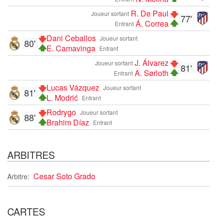
R. De Paul
Joueur sortant
77'
Á. Correa
Entrant
Dani Ceballos
Joueur sortant
80'
E. Camavinga
Entrant
J. Álvarez
Joueur sortant
81'
A. Sørloth
Entrant
Lucas Vázquez
Joueur sortant
81'
L. Modrić
Entrant
Rodrygo
Joueur sortant
88'
Brahim Díaz
Entrant
ARBITRES
Cesar Soto Grado
Arbitre:
CARTES