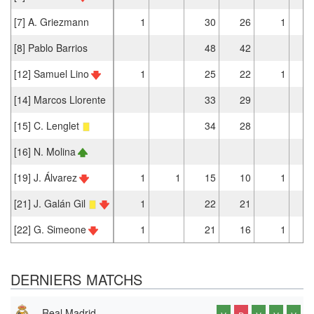
[7] A. Griezmann
1
30
26
1
[8] Pablo Barrios
48
42
[12] Samuel Lino
1
25
22
1
[14] Marcos Llorente
33
29
[15] C. Lenglet
34
28
[16] N. Molina
[19] J. Álvarez
1
1
15
10
1
[21] J. Galán Gil
1
22
21
[22] G. Simeone
1
21
16
1
DERNIERS MATCHS
Real Madrid