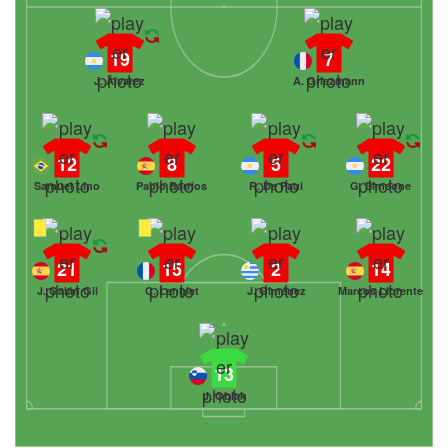
19
7
J. Álvarez
A. Griezmann
12
8
5
22
Samuel Lino
Pablo Barrios
R. De Paul
G. Simeone
21
15
2
14
J. Galán Gil
C. Lenglet
J. Giménez
Marcos Llorente
13
J. Oblak