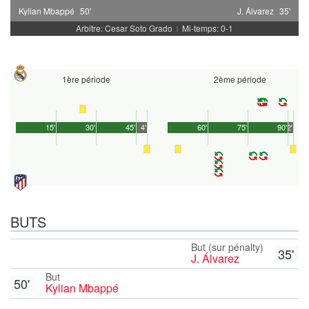
Kylian Mbappé
50'
J. Álvarez
35'
Arbitre: Cesar Soto Grado
Mi-temps: 0-1
|
1ère période
2ème période
15'
30'
45'
4'
60'
75'
90'
2'
BUTS
But (sur pénalty)
35'
J. Álvarez
But
50'
Kylian Mbappé