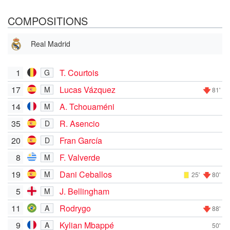
COMPOSITIONS
Real Madrid
1
T. Courtois
G
17
Lucas Vázquez
M
81'
14
A. Tchouaméni
M
35
R. Asencio
D
20
Fran García
D
8
F. Valverde
M
19
Dani Ceballos
M
25'
80'
5
J. Bellingham
M
11
Rodrygo
A
88'
9
Kylian Mbappé
A
50'