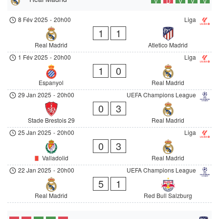
V
D
V
V
V
8 Fév 2025
-
20h00
Liga
1
1
Real Madrid
Atletico Madrid
1 Fév 2025
-
20h00
Liga
1
0
Espanyol
Real Madrid
29 Jan 2025
-
20h00
UEFA Champions League
0
3
Stade Brestois 29
Real Madrid
25 Jan 2025
-
20h00
Liga
0
3
Valladolid
Real Madrid
22 Jan 2025
-
20h00
UEFA Champions League
5
1
Real Madrid
Red Bull Salzburg