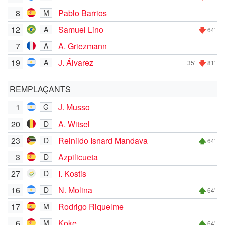
8
Pablo Barrios
M
12
Samuel Lino
A
64'
7
A. Griezmann
A
19
J. Álvarez
A
35'
81'
REMPLAÇANTS
1
J. Musso
G
20
A. Witsel
D
23
Reinildo Isnard Mandava
D
64'
3
Azpilicueta
D
27
I. Kostis
D
16
N. Molina
D
64'
17
Rodrigo Riquelme
M
6
Koke
M
64'