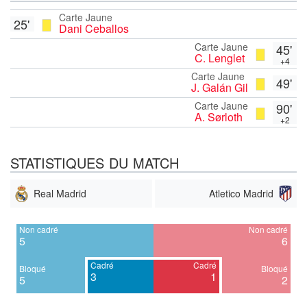
Carte Jaune
25'
Dani Ceballos
Carte Jaune
45'
C. Lenglet
+4
Carte Jaune
49'
J. Galán Gil
Carte Jaune
90'
A. Sørloth
+2
STATISTIQUES DU MATCH
Real Madrid
Atletico Madrid
Non cadré
Non cadré
5
6
Cadré
Cadré
Bloqué
Bloqué
3
1
5
2