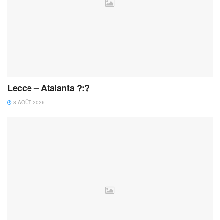
Lecce – Atalanta ?:?
8 AOÛT 2026