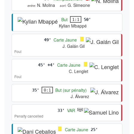
N. Molina
G. Simeone
entre:
sort:
But
1:1
50'
Kylian Mbappé
Carte Jaune
49'
J. Galán Gil
Foul
Carte Jaune
45' +4'
C. Lenglet
Foul
But (sur pénalty)
35'
0:1
J. Álvarez
VAR
33'
Penalty cancelled
Carte Jaune
25'