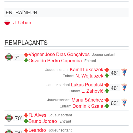
ENTRAÎNEUR
J. Urban
REMPLAÇANTS
Vágner José Dias Gonçalves
Joueur sortant
7'
Osvaldo Pedro Capemba
Entrant
Kamil Lukoszek
Joueur sortant
46'
N. Wojtuszek
Entrant
Lukas Podolski
Joueur sortant
46'
L. Zahovič
Entrant
Manu Sánchez
Joueur sortant
63'
Dominik Szala
Entrant
R. Alves
Joueur sortant
70'
Bruno Jordão
Entrant
Leandro
Joueur sortant
71'