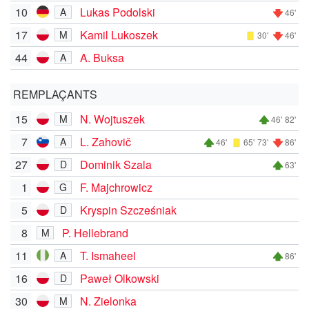
10
Lukas Podolski
A
46'
17
Kamil Lukoszek
M
30'
46'
44
A. Buksa
A
REMPLAÇANTS
15
N. Wojtuszek
M
46'
82'
7
L. Zahovič
A
46'
65'
73'
86'
27
Dominik Szala
D
63'
1
F. Majchrowicz
G
5
Kryspin Szcześniak
D
8
P. Hellebrand
M
11
T. Ismaheel
A
86'
16
Paweł Olkowski
D
30
N. Zielonka
M