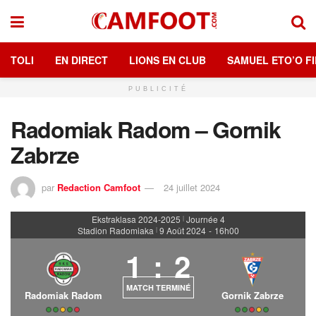
TOLI
EN DIRECT
LIONS EN CLUB
SAMUEL ETO’O FI
PUBLICITÉ
Radomiak Radom – Gornik
Zabrze
par
Redaction Camfoot
24 juillet 2024
Ekstraklasa 2024-2025
Journée 4
|
Stadion Radomiaka
9 Août 2024
-
16h00
|
1
:
2
MATCH TERMINÉ
Radomiak Radom
Gornik Zabrze