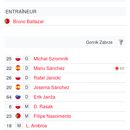
ENTRAÎNEUR
Bruno Baltazar
Gornik Zabrze
25
Michał Szromnik
G
22
Manu Sánchez
D
63'
26
Rafał Janicki
D
20
Josema Sánchez
D
64
Erik Janža
D
6
D. Rasak
M
23
Filipe Nascimento
M
18
L. Ambros
M