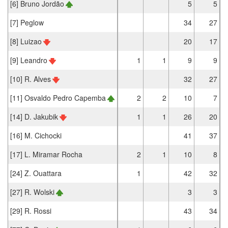
[6] Bruno Jordão
5
5
[7] Peglow
34
27
[8] Luizao
20
17
[9] Leandro
1
1
9
9
[10] R. Alves
32
27
[11] Osvaldo Pedro Capemba
2
2
10
7
[14] D. Jakubik
1
1
26
20
[16] M. Cichocki
41
37
[17] L. Miramar Rocha
2
1
10
8
[24] Z. Ouattara
1
42
32
[27] R. Wolski
3
3
[29] R. Rossi
43
34