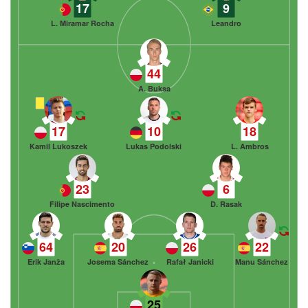
17
9
L. Miramar Rocha
Leandro
44
A. Buksa
17
10
18
Kamil Lukoszek
Lukas Podolski
L. Ambros
23
6
Filipe Nascimento
D. Rasak
64
20
26
22
Erik Janža
Josema Sánchez
Rafał Janicki
Manu Sánchez
25