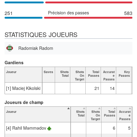
251
Précision des passes
583
STATISTIQUES JOUEURS
Radomiak Radom
Gardiens
Joueur
Saves
Shots
Shots
Total
Accurat
Key
Ta
Total
On
Passes
e
Passes
Target
Passes
[1] Maciej Kikolski
21
14
Joueurs de champ
Joueur
Shots
Shots
Total
Accurat
Total
On
Passes
e
P
Target
Passes
[4] Rahil Məmmədov
6
5