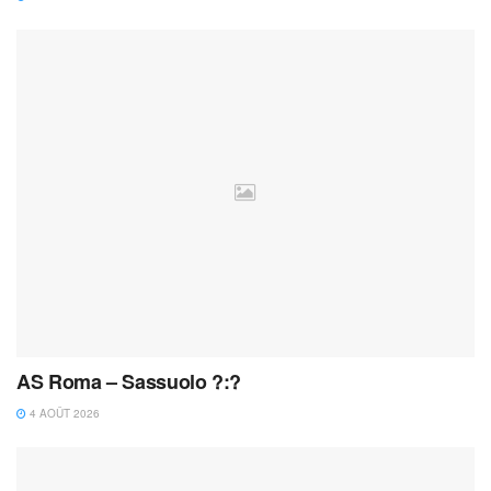
AS Roma – Sassuolo ?:?
4 AOÛT 2026