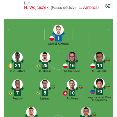
But
82'
N. Wojtuszek
(
L. Ambros
)
Passe décisive:
1
Maciej Kikolski
24
29
16
14
Z. Ouattara
R. Rossi
M. Cichocki
D. Jakubik
70
7
8
10
Vágner José Dias
Peglow
Luizao
R. Alves
Gonçalves