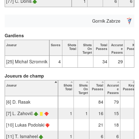
[77] C. Donis
1
6
6
Gornik Zabrze
Gardiens
Joueur
Saves
Shots
Shots
Total
Accurat
Key
Total
On
Passes
e
Passes
Target
Passes
[25] Michał Szromnik
4
34
29
Joueurs de champ
Joueur
Shots
Shots
Total
Accurat
Key
Total
On
Passes
e
Passes
Target
Passes
[6] D. Rasak
84
79
[7] L. Zahovič
1
1
16
15
[10] Lukas Podolski
21
18
[11] T. Ismaheel
1
6
6