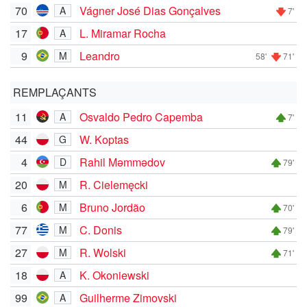
70
Vágner José Dias Gonçalves
A
7'
17
L. Miramar Rocha
A
9
Leandro
M
58'
71'
REMPLAÇANTS
11
Osvaldo Pedro Capemba
A
7'
44
W. Koptas
G
4
Rahil Məmmədov
D
79'
20
R. Cielemęcki
M
6
Bruno Jordão
M
70'
77
C. Donis
M
79'
27
R. Wolski
M
71'
18
K. Okoniewski
A
99
Guilherme Zimovski
A