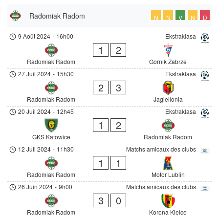
Radomiak Radom
N
N
V
N
D
9 Août 2024
-
16h00
Ekstraklasa
1
2
Radomiak Radom
Gornik Zabrze
27 Juil 2024
-
15h30
Ekstraklasa
2
3
Radomiak Radom
Jagiellonia
20 Juil 2024
-
12h45
Ekstraklasa
1
2
GKS Katowice
Radomiak Radom
12 Juil 2024
-
11h30
Matchs amicaux des clubs
1
1
Radomiak Radom
Motor Lublin
26 Juin 2024
-
9h00
Matchs amicaux des clubs
3
0
Radomiak Radom
Korona Kielce