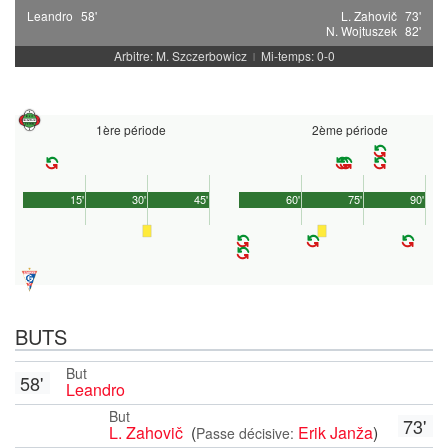
Leandro
58'
L. Zahovič
73'
N. Wojtuszek
82'
Arbitre: M. Szczerbowicz
Mi-temps: 0-0
|
1ère période
2ème période
15'
30'
45'
60'
75'
90'
BUTS
But
58'
Leandro
But
73'
L. Zahovič
(
Erik Janža
)
Passe décisive: