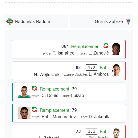
Radomiak Radom
Gornik Zabrze
Remplacement
86'
T. Ismaheel
L. Zahovič
entre:
sort:
But
82'
1:2
L. Ambros
N. Wojtuszek
passe décisive:
Remplacement
79'
C. Donis
Luizao
entre:
sort:
Remplacement
79'
Rahil Məmmədov
D. Jakubik
entre:
sort:
But
73'
1:1
Erik Janža
L. Zahovič
passe décisive: