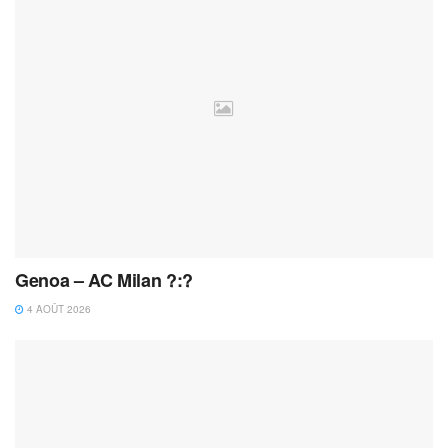
Genoa – AC Milan ?:?
4 AOÛT 2026