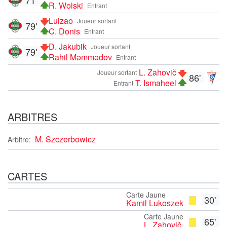
R. Wolski
Entrant
Luizao
Joueur sortant
79'
C. Donis
Entrant
D. Jakubik
Joueur sortant
79'
Rahil Məmmədov
Entrant
L. Zahovič
Joueur sortant
86'
T. Ismaheel
Entrant
ARBITRES
M. Szczerbowicz
Arbitre:
CARTES
Carte Jaune
30'
Kamil Lukoszek
Carte Jaune
65'
L. Zahovič