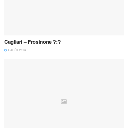
Cagliari – Frosinone ?:?
4 AOÛT 2026