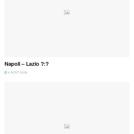
Napoli – Lazio ?:?
4 AOÛT 2026