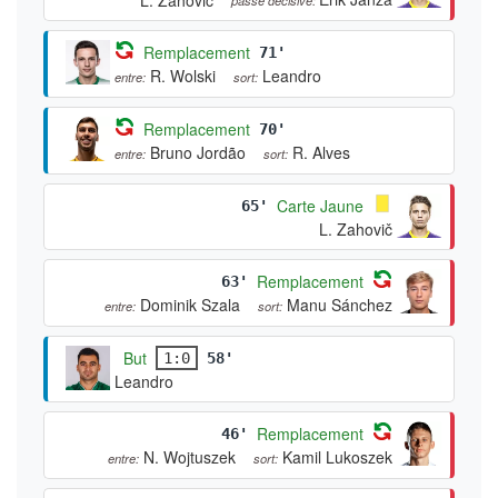
Remplacement
71'
R. Wolski
Leandro
entre:
sort:
Remplacement
70'
Bruno Jordão
R. Alves
entre:
sort:
Carte Jaune
65'
L. Zahovič
Remplacement
63'
Dominik Szala
Manu Sánchez
entre:
sort:
But
1:0
58'
Leandro
Remplacement
46'
N. Wojtuszek
Kamil Lukoszek
entre:
sort: