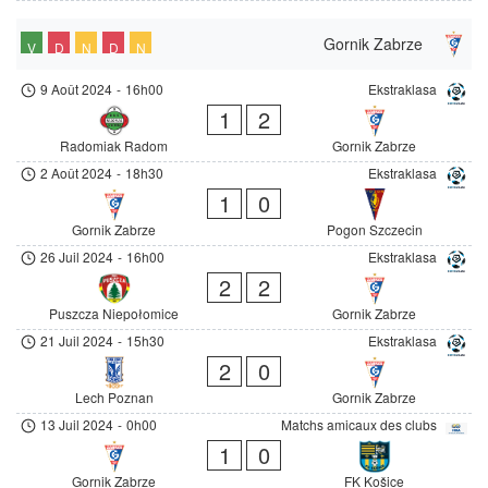
Gornik Zabrze
V
D
N
D
N
9 Août 2024
-
16h00
Ekstraklasa
1
2
Radomiak Radom
Gornik Zabrze
2 Août 2024
-
18h30
Ekstraklasa
1
0
Gornik Zabrze
Pogon Szczecin
26 Juil 2024
-
16h00
Ekstraklasa
2
2
Puszcza Niepołomice
Gornik Zabrze
21 Juil 2024
-
15h30
Ekstraklasa
2
0
Lech Poznan
Gornik Zabrze
13 Juil 2024
-
0h00
Matchs amicaux des clubs
1
0
Gornik Zabrze
FK Košice