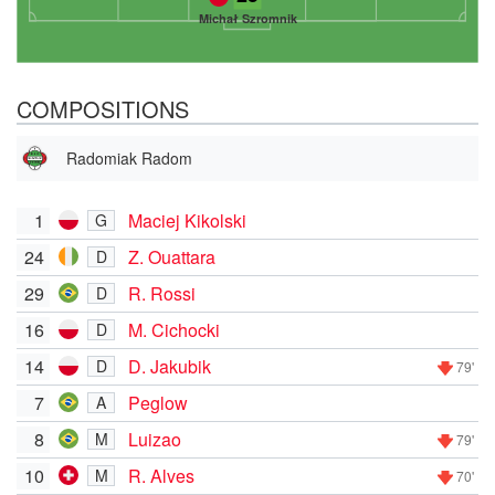
Michał Szromnik
COMPOSITIONS
Radomiak Radom
1
Maciej Kikolski
G
24
Z. Ouattara
D
29
R. Rossi
D
16
M. Cichocki
D
14
D. Jakubik
D
79'
7
Peglow
A
8
Luizao
M
79'
10
R. Alves
M
70'