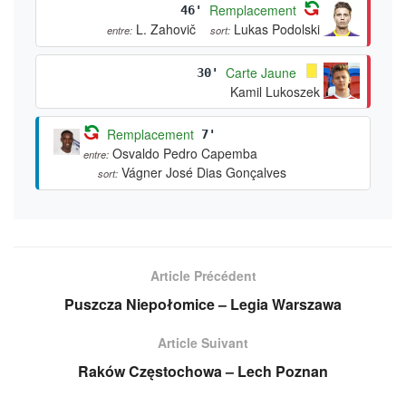
Remplacement
46'
L. Zahovič
Lukas Podolski
entre:
sort:
Carte Jaune
30'
Kamil Lukoszek
Remplacement
7'
Osvaldo Pedro Capemba
entre:
Vágner José Dias Gonçalves
sort:
Article Précédent
Puszcza Niepołomice – Legia Warszawa
Article Suivant
Raków Częstochowa – Lech Poznan