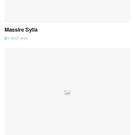
Massire Sylla
4 AOÛT 2026