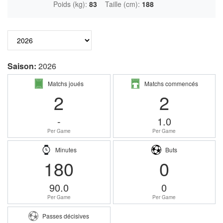
Poids (kg):
83
Taille (cm):
188
Saison:
2026
Matchs joués
Matchs commencés
2
2
-
1.0
Per Game
Per Game
Minutes
Buts
180
0
90.0
0
Per Game
Per Game
Passes décisives