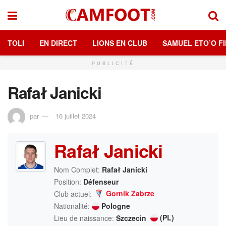
TOLI
EN DIRECT
LIONS EN CLUB
SAMUEL ETO’O FI
PUBLICITÉ
Rafał Janicki
par
16 juillet 2024
Rafał Janicki
Nom Complet:
Rafał Janicki
Position:
Défenseur
Gornik Zabrze
Club actuel:
Nationalité:
Pologne
(PL)
Lieu de naissance:
Szczecin