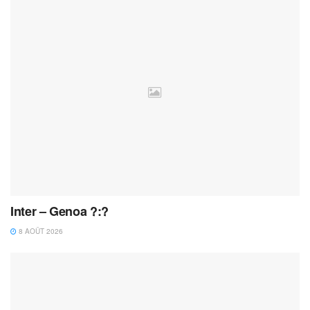
Inter – Genoa ?:?
8 AOÛT 2026