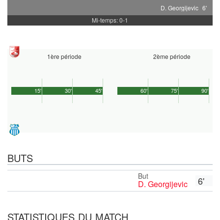
D. Georgijevic
6'
Mi-temps: 0-1
1ère période
2ème période
15'
30'
45'
60'
75'
90'
BUTS
But
6'
D. Georgijevic
STATISTIQUES DU MATCH