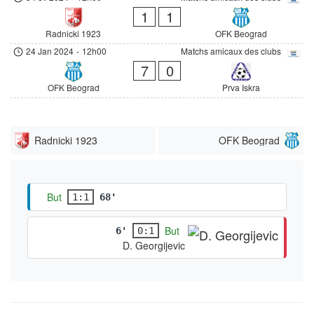
1
1
Radnicki 1923
OFK Beograd
24 Jan 2024
-
12h00
Matchs amicaux des clubs
7
0
OFK Beograd
Prva Iskra
Radnicki 1923
OFK Beograd
But
1:1
68'
But
6'
0:1
D. Georgijevic