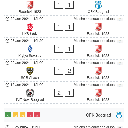
1
1
Radnicki 1923
OFK Beograd
30 Jan 2024
-
13h00
Matchs amicaux des clubs
1
1
ŁKS Łódź
Radnicki 1923
26 Jan 2024
-
10h30
Matchs amicaux des clubs
1
1
Krylya Sovetov
Radnicki 1923
22 Jan 2024
-
12h00
Matchs amicaux des clubs
1
2
SCR Altach
Radnicki 1923
18 Jan 2024
-
12h00
Matchs amicaux des clubs
2
1
IMT Novi Beograd
Radnicki 1923
OFK Beograd
V
N
N
D
D
3 Fév 2024
-
12h00
Matchs amicaux des clubs