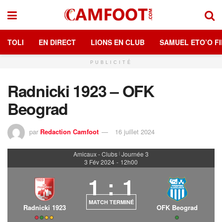
TOLI
EN DIRECT
LIONS EN CLUB
SAMUEL ETO’O FI
PUBLICITÉ
Radnicki 1923 – OFK
Beograd
par
Redaction Camfoot
16 juillet 2024
Amicaux - Clubs
Journée 3
|
3 Fév 2024
-
12h00
1
:
1
MATCH TERMINÉ
Radnicki 1923
OFK Beograd