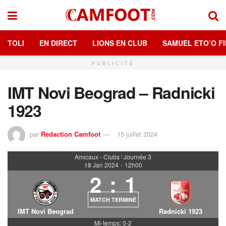
TOLI
EN DIRECT
LIONS EN CLUB
SAMUEL ETO’O FI
PUBLICITÉ
IMT Novi Beograd – Radnicki
1923
par
Redaction Camfoot
15 juillet 2024
Amicaux - Clubs
Journée 3
|
18 Jan 2024
-
12h00
2
:
1
MATCH TERMINÉ
IMT Novi Beograd
Radnicki 1923
Mi-temps: 0-2