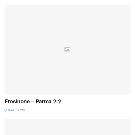
Frosinone – Parma ?:?
8 AOÛT 2026