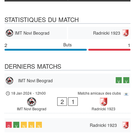
STATISTIQUES DU MATCH
IMT Novi Beograd
Radnicki 1923
2
Buts
1
DERNIERS MATCHS
IMT Novi Beograd
V
V
18 Jan 2024
-
12h00
Matchs amicaux des clubs
2
1
IMT Novi Beograd
Radnicki 1923
Radnicki 1923
D
V
N
N
N