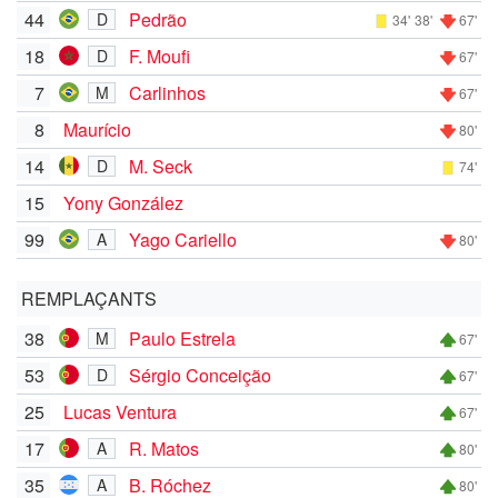
44
Pedrão
D
34'
38'
67'
18
F. Moufi
D
67'
7
Carlinhos
M
67'
8
Maurício
80'
14
M. Seck
D
74'
15
Yony González
99
Yago Cariello
A
80'
REMPLAÇANTS
38
Paulo Estrela
M
67'
53
Sérgio Conceição
D
67'
25
Lucas Ventura
67'
17
R. Matos
A
80'
35
B. Róchez
A
80'