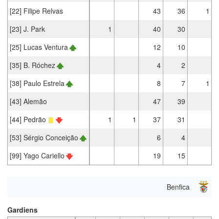
[22] Filipe Relvas
43
36
1
[23] J. Park
1
40
30
[25] Lucas Ventura
12
10
[35] B. Róchez
4
2
[38] Paulo Estrela
8
7
1
[43] Alemão
47
39
[44] Pedrão
1
1
37
31
[53] Sérgio Conceição
6
4
[99] Yago Cariello
19
15
Benfica
Gardiens