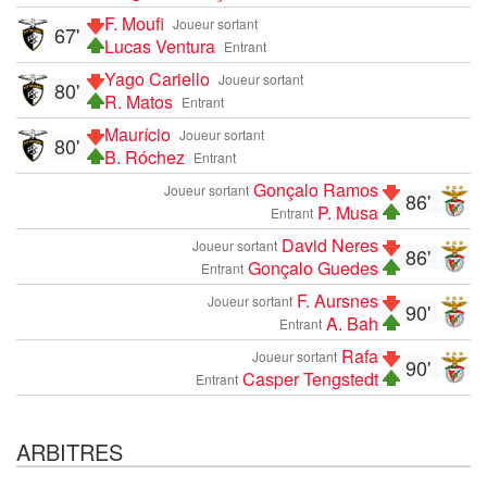
F. Moufi
Joueur sortant
67'
Lucas Ventura
Entrant
Yago Cariello
Joueur sortant
80'
R. Matos
Entrant
Maurício
Joueur sortant
80'
B. Róchez
Entrant
Gonçalo Ramos
Joueur sortant
86'
P. Musa
Entrant
David Neres
Joueur sortant
86'
Gonçalo Guedes
Entrant
F. Aursnes
Joueur sortant
90'
A. Bah
Entrant
Rafa
Joueur sortant
90'
Casper Tengstedt
Entrant
ARBITRES