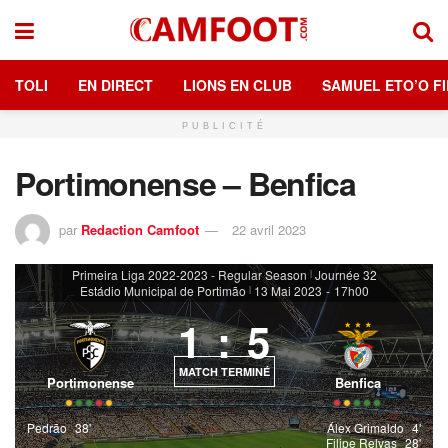
TOLI
EN DIRECT
LIONS EN CLUB
SAMUEL ETO’O FI
PUBLICITÉ
Portimonense – Benfica
par
Redaction Camfoot
22 avril 2023
Primeira Liga 2022-2023 - Regular Season
Journée 32
|
Estádio Municipal de Portimão
13 Mai 2023
-
17h00
|
1
:
5
MATCH TERMINÉ
Portimonense
Benfica
Pedrão
38'
Álex Grimaldo
4'
Filipe Relvas
28'