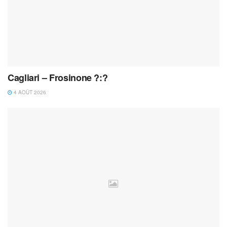
Cagliari – Frosinone ?:?
4 AOÛT 2026