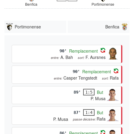
Benfica
Portimonense
Portimonense
Benfica
Remplacement
90'
A. Bah
F. Aursnes
entre:
sort:
Remplacement
90'
Casper Tengstedt
Rafa
entre:
sort:
But
89'
1:5
P. Musa
But
87'
1:4
Rafa
P. Musa
passe décisive:
Remplacement
86'