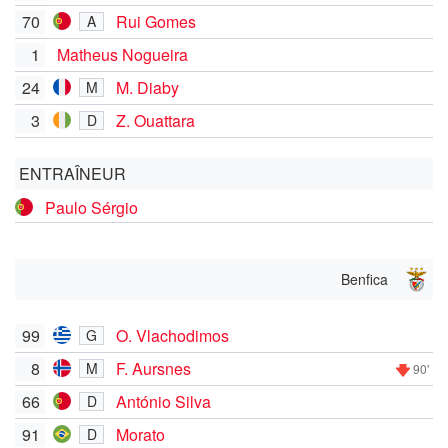
70
Rui Gomes
A
1
Matheus Nogueira
24
M. Diaby
M
3
Z. Ouattara
D
ENTRAÎNEUR
Paulo Sérgio
Benfica
99
O. Vlachodimos
G
8
F. Aursnes
M
90'
66
António Silva
D
91
Morato
D