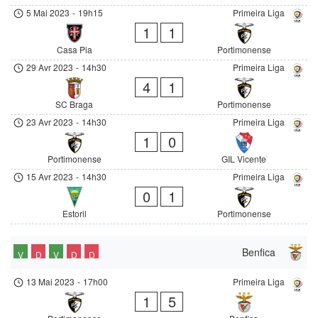
5 Mai 2023
-
19h15
Primeira Liga
1
1
Casa Pia
Portimonense
29 Avr 2023
-
14h30
Primeira Liga
4
1
SC Braga
Portimonense
23 Avr 2023
-
14h30
Primeira Liga
1
0
Portimonense
GIL Vicente
15 Avr 2023
-
14h30
Primeira Liga
0
1
Estoril
Portimonense
Benfica
V
D
V
D
D
13 Mai 2023
-
17h00
Primeira Liga
1
5