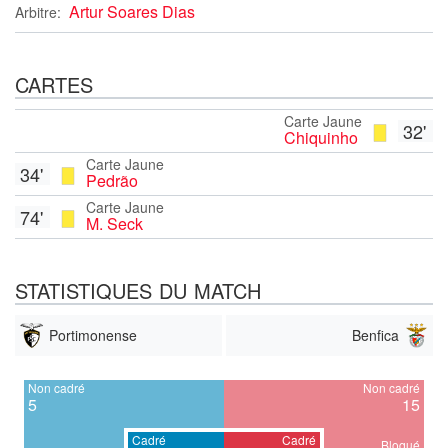
Artur Soares Dias
Arbitre:
CARTES
Carte Jaune
32'
Chiquinho
Carte Jaune
34'
Pedrão
Carte Jaune
74'
M. Seck
STATISTIQUES DU MATCH
Portimonense
Benfica
Non cadré
Non cadré
5
15
Cadré
Cadré
Bloqué