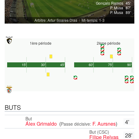
Gonçalo Ramos
45'
P. Musa
87'
P. Musa
89'
Arbitre: Artur Soares Dias
Mi-temps: 1-3
|
1ère période
2ème période
15'
30'
45'
60'
75'
90'
BUTS
But
4'
Álex Grimaldo
(
F. Aursnes
)
Passe décisive:
But (CSC)
28'
Filipe Relvas