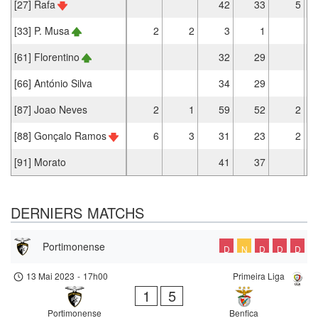
[27] Rafa
42
33
5
[33] P. Musa
2
2
3
1
[61] Florentino
32
29
[66] António Silva
34
29
[87] Joao Neves
2
1
59
52
2
[88] Gonçalo Ramos
6
3
31
23
2
[91] Morato
41
37
DERNIERS MATCHS
Portimonense
D
N
D
D
D
13 Mai 2023
-
17h00
Primeira Liga
1
5
Portimonense
Benfica