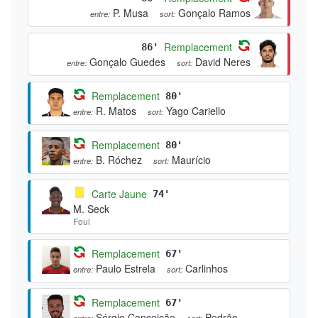
P. Musa
Gonçalo Ramos
entre:
sort:
Remplacement
86'
Gonçalo Guedes
David Neres
entre:
sort:
Remplacement
80'
R. Matos
Yago Cariello
entre:
sort:
Remplacement
80'
B. Róchez
Maurício
entre:
sort:
Carte Jaune
74'
M. Seck
Foul
Remplacement
67'
Paulo Estrela
Carlinhos
entre:
sort:
Remplacement
67'
Sérgio Conceição
Pedrão
entre:
sort: