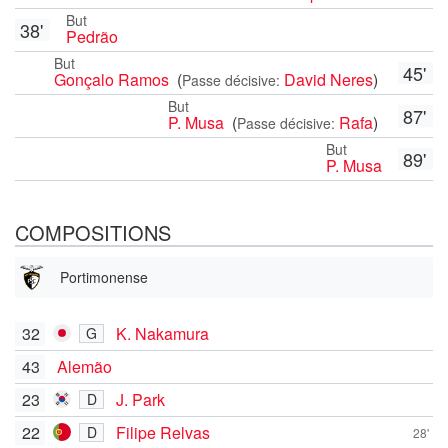
But
38'
Pedrão
But
45'
Gonçalo Ramos
(
David Neres
)
Passe décisive:
But
87'
P. Musa
(
Rafa
)
Passe décisive:
But
89'
P. Musa
COMPOSITIONS
Portimonense
32
K. Nakamura
G
43
Alemão
23
J. Park
D
22
Filipe Relvas
D
28'