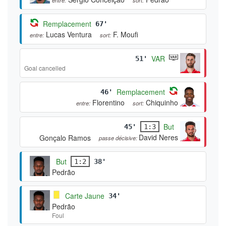
Remplacement
67'
Lucas Ventura
F. Moufi
entre:
sort:
VAR
51'
Goal cancelled
Remplacement
46'
Florentino
Chiquinho
entre:
sort:
But
45'
1:3
David Neres
Gonçalo Ramos
passe décisive:
But
1:2
38'
Pedrão
Carte Jaune
34'
Pedrão
Foul