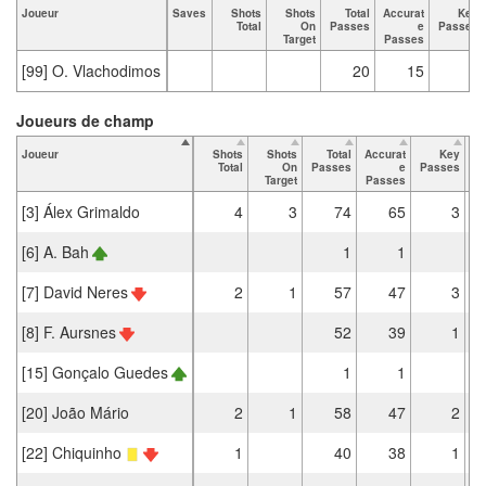
Joueur
Saves
Shots
Shots
Total
Accurat
Key
Total
On
Passes
e
Passes
Target
Passes
[99] O. Vlachodimos
20
15
Joueurs de champ
Joueur
Shots
Shots
Total
Accurat
Key
Ta
Total
On
Passes
e
Passes
Target
Passes
[3] Álex Grimaldo
4
3
74
65
3
[6] A. Bah
1
1
[7] David Neres
2
1
57
47
3
[8] F. Aursnes
52
39
1
[15] Gonçalo Guedes
1
1
[20] João Mário
2
1
58
47
2
[22] Chiquinho
1
40
38
1