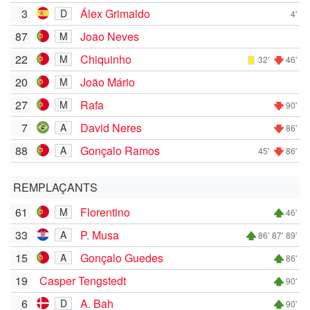
3
Álex Grimaldo
D
4'
87
Joao Neves
M
22
Chiquinho
M
32'
46'
20
João Mário
M
27
Rafa
M
90'
7
David Neres
A
86'
88
Gonçalo Ramos
A
45'
86'
REMPLAÇANTS
61
Florentino
M
46'
33
P. Musa
A
86'
87'
89'
15
Gonçalo Guedes
A
86'
19
Casper Tengstedt
90'
6
A. Bah
D
90'