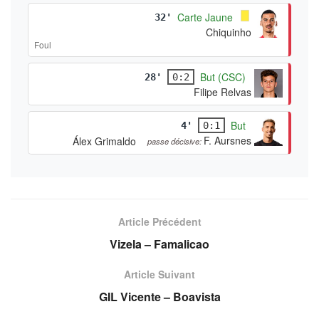
Carte Jaune
32'
Chiquinho
Foul
But (CSC)
28'
0:2
Filipe Relvas
But
4'
0:1
F. Aursnes
Álex Grimaldo
passe décisive:
Article Précédent
Vizela – Famalicao
Article Suivant
GIL Vicente – Boavista