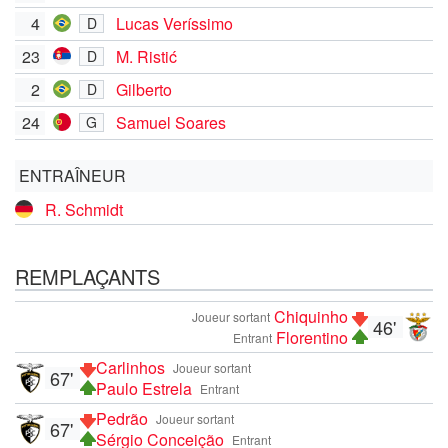
4
Lucas Veríssimo
D
23
M. Ristić
D
2
Gilberto
D
24
Samuel Soares
G
ENTRAÎNEUR
R. Schmidt
REMPLAÇANTS
Chiquinho
Joueur sortant
46'
Florentino
Entrant
Carlinhos
Joueur sortant
67'
Paulo Estrela
Entrant
Pedrão
Joueur sortant
67'
Sérgio Conceição
Entrant