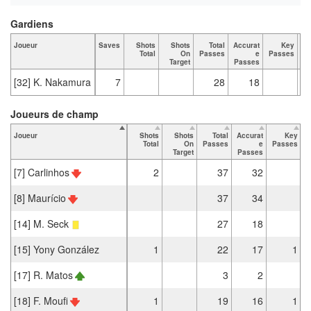
Gardiens
Joueur
Saves
Shots
Shots
Total
Accurat
Key
Ta
Total
On
Passes
e
Passes
Target
Passes
[32] K. Nakamura
7
28
18
Joueurs de champ
Joueur
Shots
Shots
Total
Accurat
Key
T
Total
On
Passes
e
Passes
Target
Passes
[7] Carlinhos
2
37
32
[8] Maurício
37
34
[14] M. Seck
27
18
[15] Yony González
1
22
17
1
[17] R. Matos
3
2
[18] F. Moufi
1
19
16
1