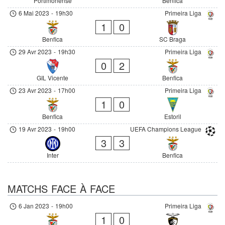
Portimonense
Benfica
6 Mai 2023
-
19h30
Primeira Liga
1
0
Benfica
SC Braga
29 Avr 2023
-
19h30
Primeira Liga
0
2
GIL Vicente
Benfica
23 Avr 2023
-
17h00
Primeira Liga
1
0
Benfica
Estoril
19 Avr 2023
-
19h00
UEFA Champions League
3
3
Inter
Benfica
MATCHS FACE À FACE
6 Jan 2023
-
19h00
Primeira Liga
1
0