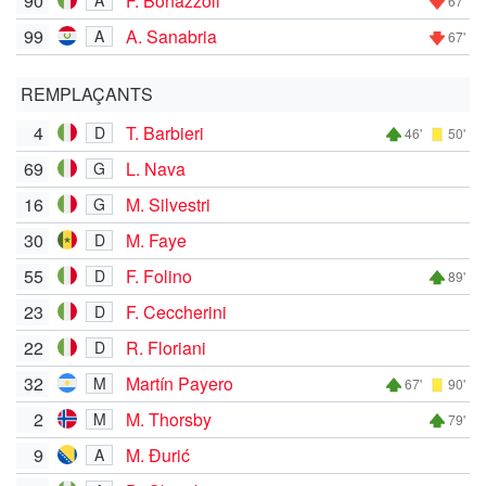
90
F. Bonazzoli
A
67'
99
A. Sanabria
A
67'
REMPLAÇANTS
4
T. Barbieri
D
46'
50'
69
L. Nava
G
16
M. Silvestri
G
30
M. Faye
D
55
F. Folino
D
89'
23
F. Ceccherini
D
22
R. Floriani
D
32
Martín Payero
M
67'
90'
2
M. Thorsby
M
79'
9
M. Đurić
A