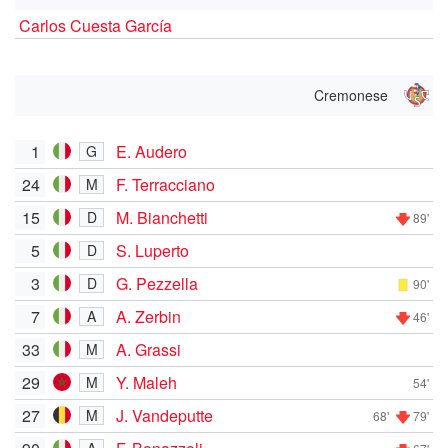
Carlos Cuesta García
Cremonese
1
E. Audero
G
24
F. Terracciano
M
15
M. Bianchetti
D
89'
5
S. Luperto
D
3
G. Pezzella
D
90'
7
A. Zerbin
A
46'
33
A. Grassi
M
29
Y. Maleh
M
54'
27
J. Vandeputte
M
68'
79'