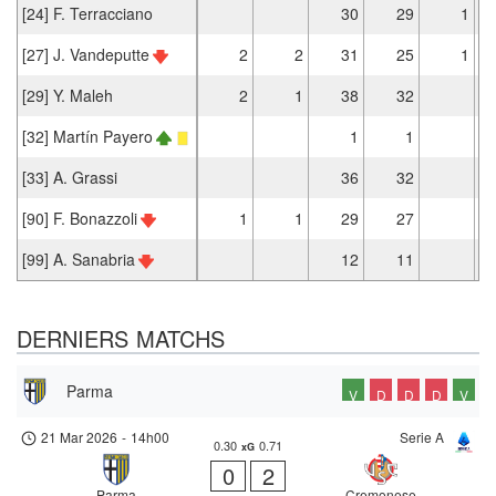
[24] F. Terracciano
30
29
1
[27] J. Vandeputte
2
2
31
25
1
[29] Y. Maleh
2
1
38
32
[32] Martín Payero
1
1
[33] A. Grassi
36
32
[90] F. Bonazzoli
1
1
29
27
[99] A. Sanabria
12
11
DERNIERS MATCHS
Parma
V
D
D
D
V
21 Mar 2026
-
14h00
Serie A
0.30
0.71
xG
0
2
Parma
Cremonese