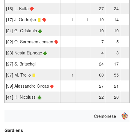
[16] L. Keita
27
24
[17] J. Ondrejka
1
1
19
14
[21] G. Oristanio
10
10
[22] O. Sørensen Jensen
7
5
[23] Nesta Elphege
4
3
[27] S. Britschgi
24
17
[37] M. Troilo
1
60
55
1
[39] Alessandro Circati
27
21
[41] H. Nicolussi
22
20
Cremonese
Gardiens