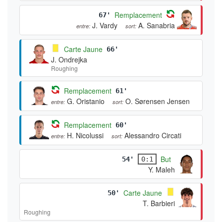
Remplacement
67'
J. Vardy
A. Sanabria
entre:
sort:
Carte Jaune
66'
J. Ondrejka
Roughing
Remplacement
61'
G. Oristanio
O. Sørensen Jensen
entre:
sort:
Remplacement
60'
H. Nicolussi
Alessandro Circati
entre:
sort:
But
54'
0:1
Y. Maleh
Carte Jaune
50'
T. Barbieri
Roughing