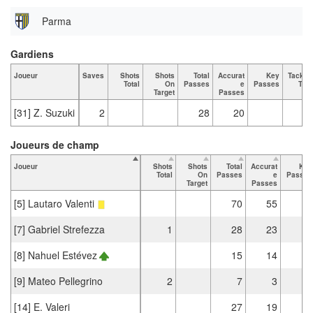
Parma
Gardiens
Joueur
Saves
Shots
Shots
Total
Accurat
Key
Tackle
Total
On
Passes
e
Passes
Tota
Target
Passes
[31] Z. Suzuki
2
28
20
Joueurs de champ
Joueur
Shots
Shots
Total
Accurat
Key
Total
On
Passes
e
Passes
Target
Passes
[5] Lautaro Valenti
70
55
[7] Gabriel Strefezza
1
28
23
1
[8] Nahuel Estévez
15
14
[9] Mateo Pellegrino
2
7
3
[14] E. Valeri
27
19
3