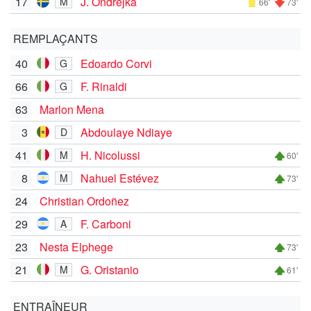
17
J. Ondrejka
M
66'
73'
REMPLAÇANTS
40
Edoardo Corvi
G
66
F. Rinaldi
G
63
Marlon Mena
3
Abdoulaye Ndiaye
D
41
H. Nicolussi
M
60'
8
Nahuel Estévez
M
73'
24
Christian Ordoñez
29
F. Carboni
A
23
Nesta Elphege
73'
21
G. Oristanio
M
61'
ENTRAÎNEUR