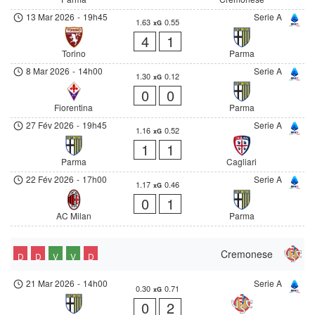
13 Mar 2026
-
19h45
Serie A
1.63
0.55
xG
4
1
Torino
Parma
8 Mar 2026
-
14h00
Serie A
1.30
0.12
xG
0
0
Fiorentina
Parma
27 Fév 2026
-
19h45
Serie A
1.16
0.52
xG
1
1
Parma
Cagliari
22 Fév 2026
-
17h00
Serie A
1.17
0.46
xG
0
1
AC Milan
Parma
Cremonese
D
D
V
V
D
21 Mar 2026
-
14h00
Serie A
0.30
0.71
xG
0
2