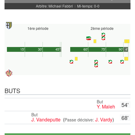
Arbitre: Michael Fabbri
Mi-temps: 0-0
|
1ère période
2ème période
15'
30'
45'
1'
60'
75'
90'
4'
BUTS
But
54'
Y. Maleh
But
68'
J. Vandeputte
(
J. Vardy
)
Passe décisive: