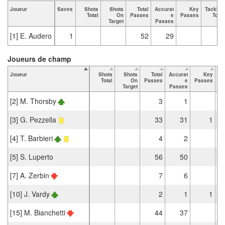
Joueur
Saves
Shots
Shots
Total
Accurat
Key
Tackles
Total
On
Passes
e
Passes
Total
Target
Passes
[1] E. Audero
1
52
29
Joueurs de champ
Joueur
Shots
Shots
Total
Accurat
Key
Ta
Total
On
Passes
e
Passes
Target
Passes
[2] M. Thorsby
3
1
[3] G. Pezzella
33
31
1
[4] T. Barbieri
4
2
[5] S. Luperto
56
50
[7] A. Zerbin
7
6
[10] J. Vardy
2
1
1
[15] M. Bianchetti
44
37