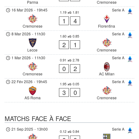
Parma
Cremonese
16 Mar 2026
-
19h45
Serie A
1.19
1.81
xG
1
4
Cremonese
Fiorentina
8 Mar 2026
-
11h30
Serie A
1.60
0.85
xG
2
1
Lecce
Cremonese
1 Mar 2026
-
11h30
Serie A
0.91
2.78
xG
0
2
Cremonese
AC Milan
22 Fév 2026
-
19h45
Serie A
1.95
0.05
xG
3
0
AS Roma
Cremonese
MATCHS FACE À FACE
21 Sep 2025
-
13h00
Serie A
0.12
0.84
xG