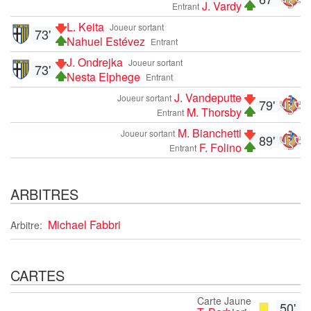
J. Vardy
Entrant
L. Keita
Joueur sortant
73'
Nahuel Estévez
Entrant
J. Ondrejka
Joueur sortant
73'
Nesta Elphege
Entrant
J. Vandeputte
Joueur sortant
79'
M. Thorsby
Entrant
M. Bianchetti
Joueur sortant
89'
F. Folino
Entrant
ARBITRES
Michael Fabbri
Arbitre:
CARTES
Carte Jaune
50'