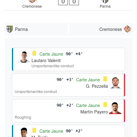
0
0
Cremonese
Parma
Parma
Cremonese
Carte Jaune
90' +4'
Lautaro Valenti
Unsportsmanlike conduct
Carte Jaune
90' +3'
G. Pezzella
Unsportsmanlike conduct
Carte Jaune
90' +2'
Martín Payero
Roughing
Carte Jaune
90' +2'