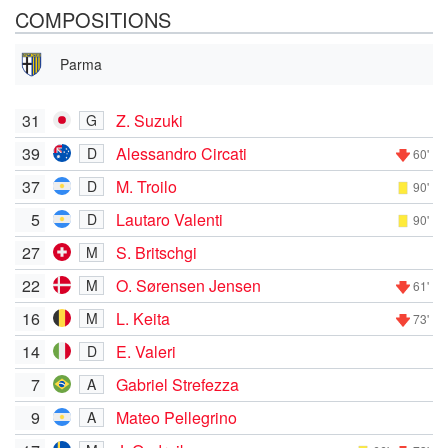
COMPOSITIONS
Parma
31
Z. Suzuki
G
39
Alessandro Circati
D
60'
37
M. Troilo
D
90'
5
Lautaro Valenti
D
90'
27
S. Britschgi
M
22
O. Sørensen Jensen
M
61'
16
L. Keita
M
73'
14
E. Valeri
D
7
Gabriel Strefezza
A
9
Mateo Pellegrino
A