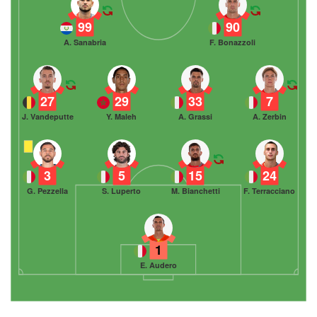
99
90
A. Sanabria
F. Bonazzoli
27
29
33
7
J. Vandeputte
Y. Maleh
A. Grassi
A. Zerbin
3
5
15
24
G. Pezzella
S. Luperto
M. Bianchetti
F. Terracciano
1
E. Audero