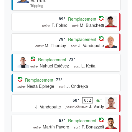
M. Troilo
Tripping
Remplacement
89'
F. Folino
M. Bianchetti
entre:
sort:
Remplacement
79'
M. Thorsby
J. Vandeputte
entre:
sort:
Remplacement
73'
Nahuel Estévez
L. Keita
entre:
sort:
Remplacement
73'
Nesta Elphege
J. Ondrejka
entre:
sort:
But
68'
0:2
J. Vardy
J. Vandeputte
passe décisive:
Remplacement
67'
Martín Payero
F. Bonazzoli
entre:
sort: