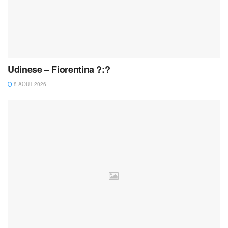
Udinese – Fiorentina ?:?
8 AOÛT 2026