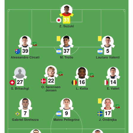
31
Z. Suzuki
39
37
5
Alessandro Circati
M. Troilo
Lautaro Valenti
22
27
16
14
O. Sørensen
S. Britschgi
L. Keita
E. Valeri
Jensen
7
9
17
Gabriel Strefezza
Mateo Pellegrino
J. Ondrejka