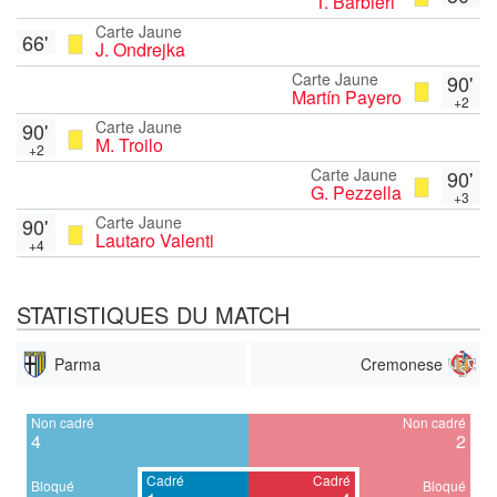
T. Barbieri
Carte Jaune
66'
J. Ondrejka
Carte Jaune
90'
Martín Payero
+2
Carte Jaune
90'
M. Troilo
+2
Carte Jaune
90'
G. Pezzella
+3
Carte Jaune
90'
Lautaro Valenti
+4
STATISTIQUES DU MATCH
Parma
Cremonese
Non cadré
Non cadré
4
2
Cadré
Cadré
Bloqué
Bloqué