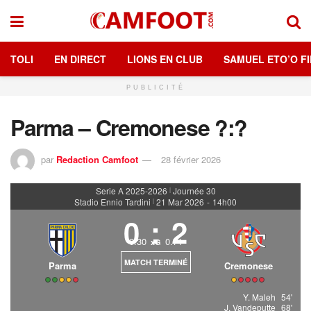
TOLI
EN DIRECT
LIONS EN CLUB
SAMUEL ETO’O FI
PUBLICITÉ
Parma – Cremonese ?:?
par
Redaction Camfoot
28 février 2026
Serie A 2025-2026
Journée 30
|
Stadio Ennio Tardini
21 Mar 2026
-
14h00
|
0
:
2
0.30
0.71
xG
MATCH TERMINÉ
Parma
Cremonese
Y. Maleh
54'
J. Vandeputte
68'