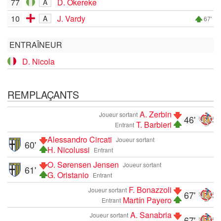
77
D. Okereke
A
10
J. Vardy
A
67'
ENTRAÎNEUR
D. Nicola
REMPLAÇANTS
A. Zerbin
Joueur sortant
46'
T. Barbieri
Entrant
Alessandro Circati
Joueur sortant
60'
H. Nicolussi
Entrant
O. Sørensen Jensen
Joueur sortant
61'
G. Oristanio
Entrant
F. Bonazzoli
Joueur sortant
67'
Martín Payero
Entrant
A. Sanabria
Joueur sortant
67'