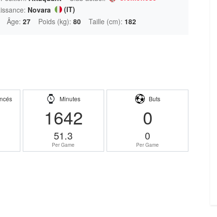
(IT)
aissance:
Novara
Âge:
27
Poids (kg):
80
Taille (cm):
182
ncés
Minutes
Buts
1642
0
51.3
0
Per Game
Per Game