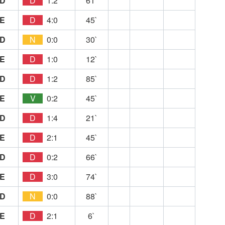
D
D
1:2
61`
E
D
4:0
45`
D
N
0:0
30`
E
D
1:0
12`
D
D
1:2
85`
E
V
0:2
45`
D
D
1:4
21`
E
D
2:1
45`
D
D
0:2
66`
E
D
3:0
74`
D
N
0:0
88`
E
D
2:1
6`