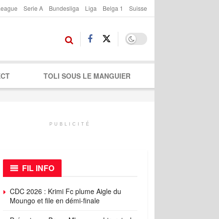
League
Serie A
Bundesliga
Liga
Belga 1
Suisse
ECT
TOLI SOUS LE MANGUIER
PUBLICITÉ
FIL INFO
CDC 2026 : Krimi Fc plume Aigle du
Moungo et file en démi-finale