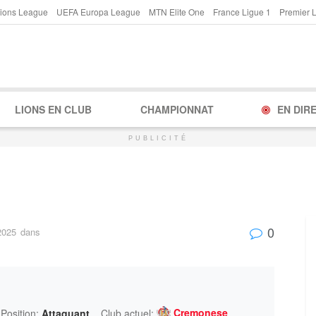
ions League
UEFA Europa League
MTN Elite One
France Ligue 1
Premier 
LIONS EN CLUB
CHAMPIONNAT
EN DIR
PUBLICITÉ
0
2025
dans
Cremonese
Position:
Attaquant
Club actuel: