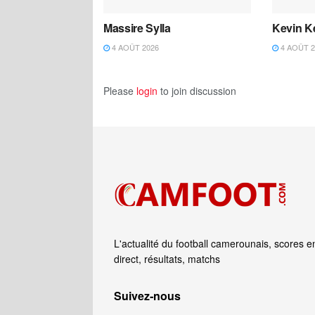
Massire Sylla
Kevin K
4 AOÛT 2026
4 AOÛT 2
Please
login
to join discussion
L'actualité du football camerounais, scores e
direct, résultats, matchs
Suivez‑nous