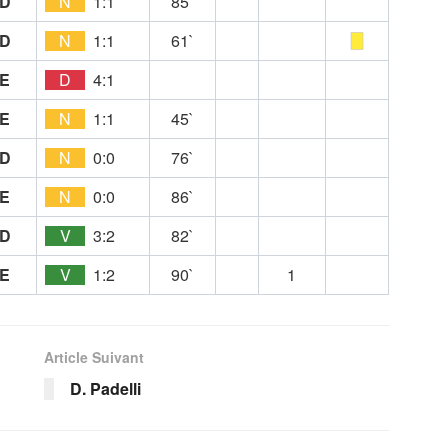
D
N
1:1
85`
D
N
1:1
61`
E
D
4:1
E
N
1:1
45`
D
N
0:0
76`
E
N
0:0
86`
D
V
3:2
82`
E
V
1:2
90`
1
Article Suivant
D. Padelli