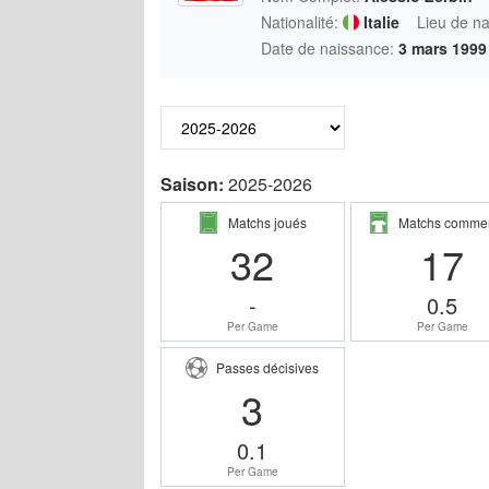
Nationalité:
Italie
Lieu de n
Date de naissance:
3 mars 1999
Saison:
2025-2026
Matchs joués
Matchs comme
32
17
-
0.5
Per Game
Per Game
Passes décisives
3
0.1
Per Game