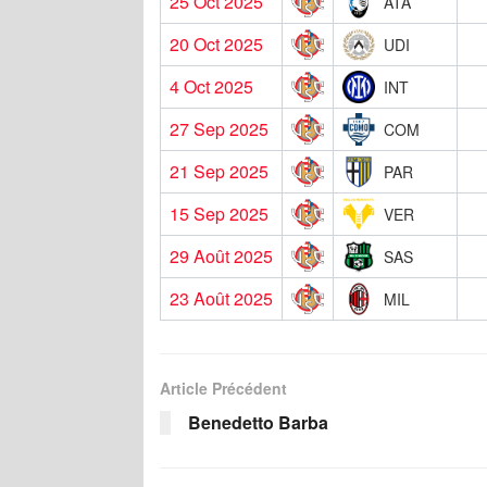
25 Oct 2025
ATA
20 Oct 2025
UDI
4 Oct 2025
INT
27 Sep 2025
COM
21 Sep 2025
PAR
15 Sep 2025
VER
29 Août 2025
SAS
23 Août 2025
MIL
Article Précédent
Benedetto Barba