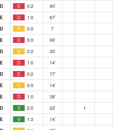
D
D
0:2
90`
E
D
1:0
67`
D
N
0:0
7`
E
D
5:0
90`
D
N
2:2
30`
E
D
1:0
14`
D
D
0:2
77`
E
N
0:0
14`
E
D
1:0
38`
D
V
2:0
22`
1
E
V
1:3
14`