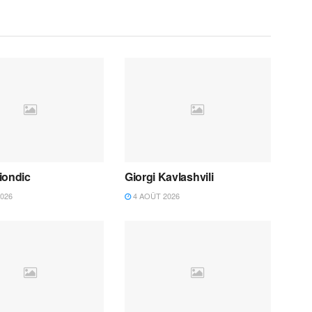
iondic
Giorgi Kavlashvili
026
4 AOÛT 2026