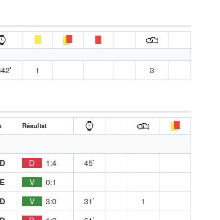
42′
1
3
A
Résultat
D
D
1:4
45`
E
V
0:1
D
V
3:0
31`
1