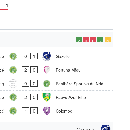
1
V
D
D
V
N
0
1
dé
Gazelle
2
0
dé
Fortuna Mfou
0
0
ng
Panthère Sportive du Ndé
2
0
dé
Fauve Azur Elite
1
0
dé
Colombe
Gazelle