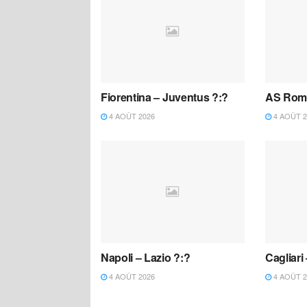
Fiorentina – Juventus ?:?
AS Roma
4 AOÛT 2026
4 AOÛT 2
Napoli – Lazio ?:?
Cagliari
4 AOÛT 2026
4 AOÛT 2