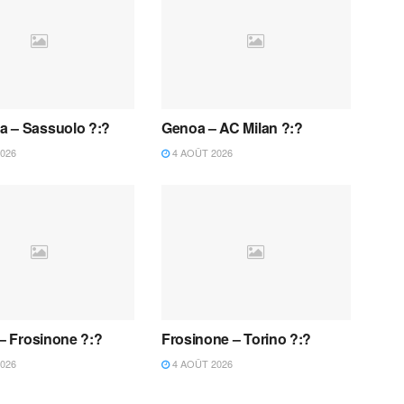
 – Sassuolo ?:?
Genoa – AC Milan ?:?
026
4 AOÛT 2026
 – Frosinone ?:?
Frosinone – Torino ?:?
026
4 AOÛT 2026