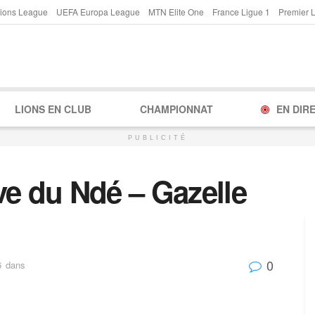
ions League
UEFA Europa League
MTN Elite One
France Ligue 1
Premier 
LIONS EN CLUB
CHAMPIONNAT
EN DIR
PUBLICITÉ
ve du Ndé – Gazelle
0
6
dans