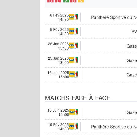
D
D
V
D
N
8 Fév 2026
Panthère Sportive du N
14h30
5 Fév 2026
P
14h30
28 Jan 2026
Gazel
15h00
25 Jan 2026
Gazel
13h00
16 Juin 2025
Gaze
15h00
MATCHS FACE À FACE
16 Juin 2025
Gaze
15h00
19 Fév 2025
Panthère Sportive du N
14h30