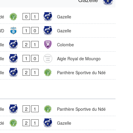
0
1
dé
Gazelle
1
0
WD
Gazelle
2
1
le
Colombe
1
0
le
Aigle Royal de Moungo
2
1
lle
Panthère Sportive du Ndé
2
1
lle
Panthère Sportive du Ndé
2
1
dé
Gazelle