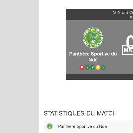
MTN Elite O
8
MA
Panthère Sportive du
Ndé
D
V
V
N
V
STATISTIQUES DU MATCH
Panthère Sportive du Ndé