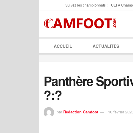
Suivez les championnats :
UEFA Champ
ACCUEIL
ACTUALITÉS
Panthère Sporti
?:?
par
Redaction Camfoot
16 février 202