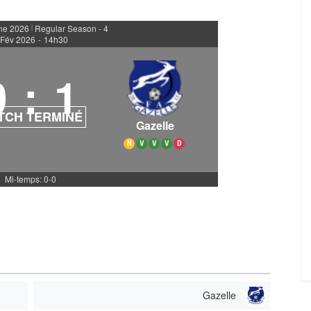
ne 2026
Regular Season - 4
|
 Fév 2026
-
14h30
0
:
1
TCH TERMINÉ
Gazelle
N
V
V
V
D
Mi-temps: 0-0
Gazelle