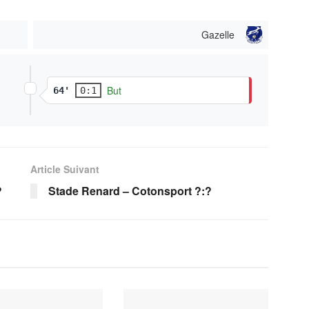
Gazelle
But
64'
0:1
Article Suivant
?
Stade Renard – Cotonsport ?:?