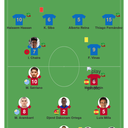
10
6
5
15
Haissem Hassan
K. Sibo
Alberto Reina
Thiago Fernández
9
7
I. Chaira
F. Vinas
10
6
M. Satriano
Mario Martín
8
2
5
M. Arambarri
Djené Dakonam Ortega
Luis Milla