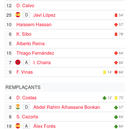
12
D. Calvo
25
Javi López
D
54'
10
Haissem Hassan
57'
6
K. Sibo
78'
5
Alberto Reina
15
Thiago Fernández
64'
7
I. Chaira
A
84'
9
F. Vinas
14'
84'
REMPLAÇANTS
4
D. Costas
12'
73'
3
Abdel Rahim Alhassane Bonkan
D
57'
8
S. Cazorla
64'
19
Álex Forés
A
84'