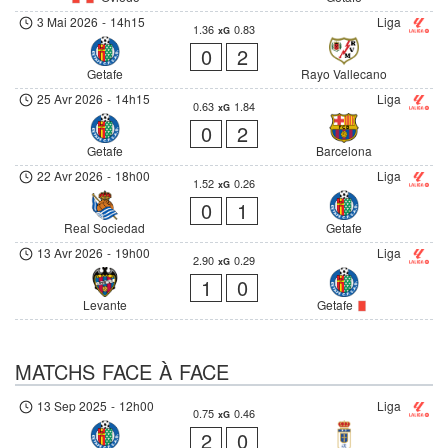
3 Mai 2026
-
14h15
Liga
1.36
0.83
xG
0
2
Getafe
Rayo Vallecano
25 Avr 2026
-
14h15
Liga
0.63
1.84
xG
0
2
Getafe
Barcelona
22 Avr 2026
-
18h00
Liga
1.52
0.26
xG
0
1
Real Sociedad
Getafe
13 Avr 2026
-
19h00
Liga
2.90
0.29
xG
1
0
Levante
Getafe
MATCHS FACE À FACE
13 Sep 2025
-
12h00
Liga
0.75
0.46
xG
2
0