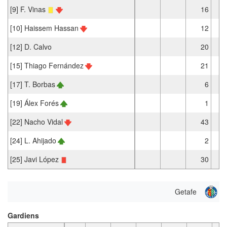
[9] F. Vinas
16
[10] Haissem Hassan
12
[12] D. Calvo
20
[15] Thiago Fernández
21
[17] T. Borbas
6
[19] Álex Forés
1
[22] Nacho Vidal
43
[24] L. Ahijado
2
[25] Javi López
30
Getafe
Gardiens