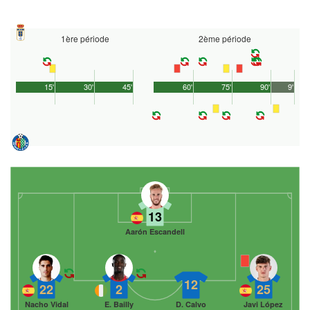
1ère période
2ème période
15'
30'
45'
60'
75'
90'
9'
13
Aarón Escandell
12
22
2
25
Nacho Vidal
E. Bailly
D. Calvo
Javi López