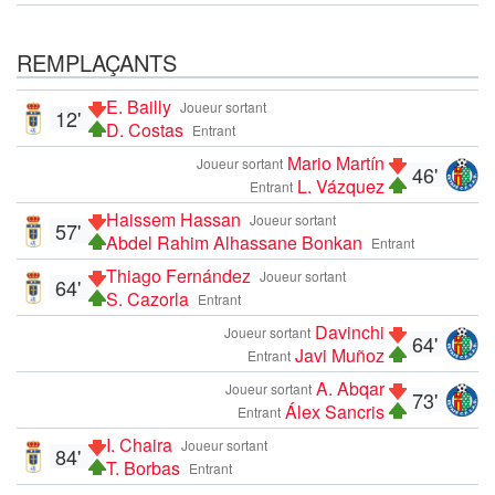
REMPLAÇANTS
E. Bailly
Joueur sortant
12'
D. Costas
Entrant
Mario Martín
Joueur sortant
46'
L. Vázquez
Entrant
Haissem Hassan
Joueur sortant
57'
Abdel Rahim Alhassane Bonkan
Entrant
Thiago Fernández
Joueur sortant
64'
S. Cazorla
Entrant
Davinchi
Joueur sortant
64'
Javi Muñoz
Entrant
A. Abqar
Joueur sortant
73'
Álex Sancris
Entrant
I. Chaira
Joueur sortant
84'
T. Borbas
Entrant