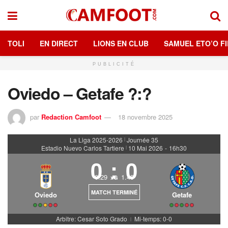
TOLI
EN DIRECT
LIONS EN CLUB
SAMUEL ETO’O FI
PUBLICITÉ
Oviedo – Getafe ?:?
par
Redaction Camfoot
18 novembre 2025
La Liga 2025-2026
Journée 35
|
Estadio Nuevo Carlos Tartiere
10 Mai 2026
-
16h30
|
0
:
0
0.29
1.49
xG
MATCH TERMINÉ
Oviedo
Getafe
Arbitre: Cesar Soto Grado
Mi-temps: 0-0
|