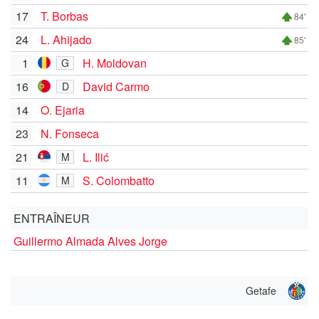
17
T. Borbas
84'
24
L. Ahijado
85'
1
H. Moldovan
G
16
David Carmo
D
14
O. Ejaria
23
N. Fonseca
21
L. Ilić
M
11
S. Colombatto
M
ENTRAÎNEUR
Guillermo Almada Alves Jorge
Getafe