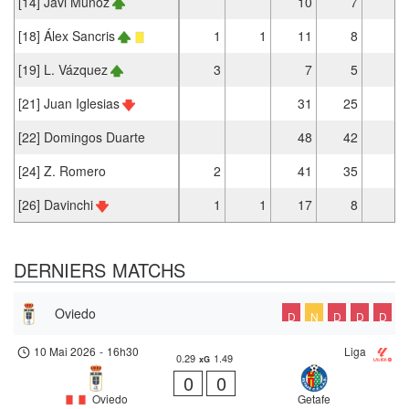
[14] Javi Muñoz
10
7
2
[18] Álex Sancris
1
1
11
8
[19] L. Vázquez
3
7
5
[21] Juan Iglesias
31
25
2
[22] Domingos Duarte
48
42
[24] Z. Romero
2
41
35
[26] Davinchi
1
1
17
8
DERNIERS MATCHS
Oviedo
D
N
D
D
D
10 Mai 2026
-
16h30
Liga
0.29
1.49
xG
0
0
Oviedo
Getafe