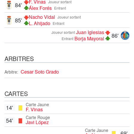
F. Vinas
Joueur sortant
84'
Álex Forés
Entrant
Nacho Vidal
Joueur sortant
85'
L. Ahijado
Entrant
Juan Iglesias
Joueur sortant
86'
Borja Mayoral
Entrant
ARBITRES
Cesar Soto Grado
Arbitre:
CARTES
Carte Jaune
14'
F. Vinas
Carte Rouge
54'
Javi López
Carte Jaune
69'