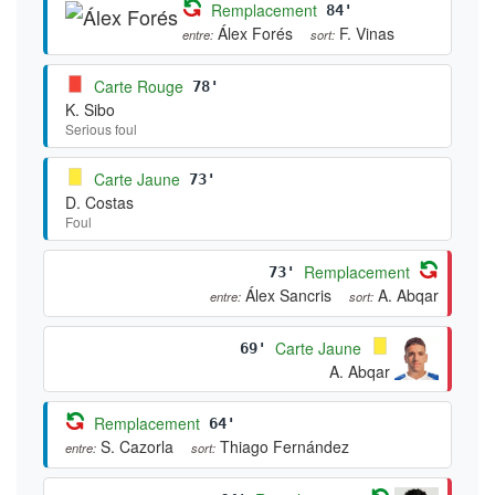
Remplacement
84'
Álex Forés
F. Vinas
entre:
sort:
Carte Rouge
78'
K. Sibo
Serious foul
Carte Jaune
73'
D. Costas
Foul
Remplacement
73'
Álex Sancris
A. Abqar
entre:
sort:
Carte Jaune
69'
A. Abqar
Remplacement
64'
S. Cazorla
Thiago Fernández
entre:
sort: