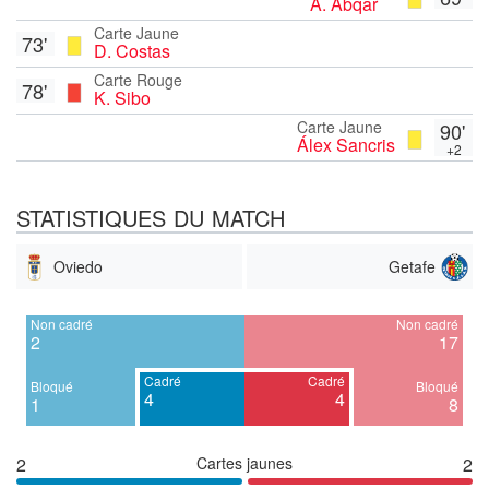
A. Abqar
Carte Jaune
73'
D. Costas
Carte Rouge
78'
K. Sibo
Carte Jaune
90'
Álex Sancris
+2
STATISTIQUES DU MATCH
Oviedo
Getafe
Non cadré
Non cadré
2
17
Cadré
Cadré
Bloqué
Bloqué
4
4
1
8
2
Cartes jaunes
2