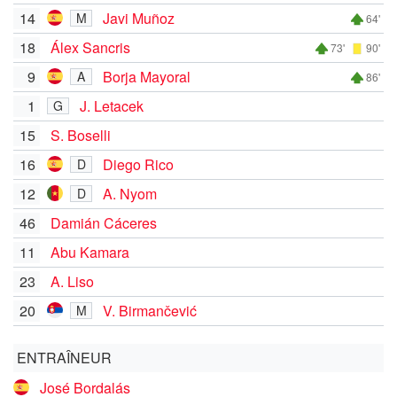
14
Javi Muñoz
M
64'
18
Álex Sancris
73'
90'
9
Borja Mayoral
A
86'
1
J. Letacek
G
15
S. Boselli
16
Diego Rico
D
12
A. Nyom
D
46
Damián Cáceres
11
Abu Kamara
23
A. Liso
20
V. Birmančević
M
ENTRAÎNEUR
José Bordalás