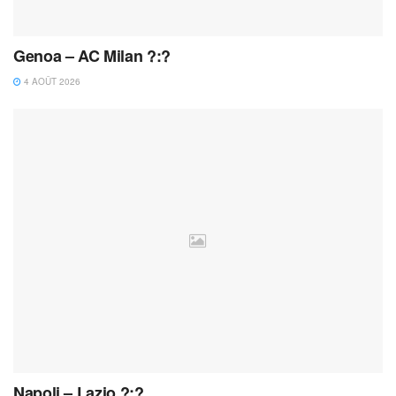
Genoa – AC Milan ?:?
4 AOÛT 2026
Napoli – Lazio ?:?