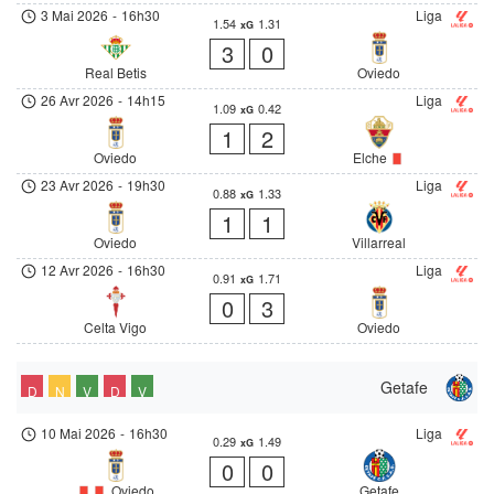
3 Mai 2026
-
16h30
Liga
1.54
1.31
xG
3
0
Real Betis
Oviedo
26 Avr 2026
-
14h15
Liga
1.09
0.42
xG
1
2
Oviedo
Elche
23 Avr 2026
-
19h30
Liga
0.88
1.33
xG
1
1
Oviedo
Villarreal
12 Avr 2026
-
16h30
Liga
0.91
1.71
xG
0
3
Celta Vigo
Oviedo
Getafe
D
N
V
D
V
10 Mai 2026
-
16h30
Liga
0.29
1.49
xG
0
0
Oviedo
Getafe