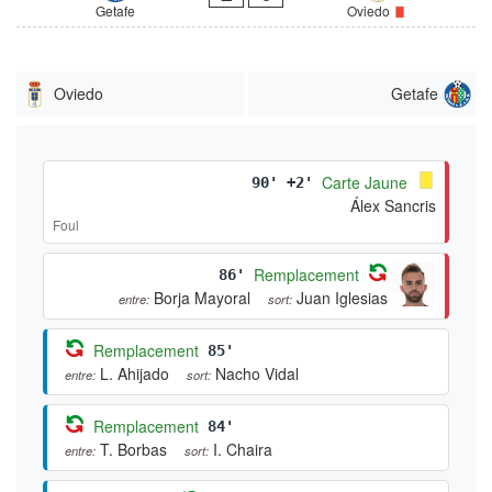
Getafe
Oviedo
Oviedo
Getafe
Carte Jaune
90' +2'
Álex Sancris
Foul
Remplacement
86'
Borja Mayoral
Juan Iglesias
entre:
sort:
Remplacement
85'
L. Ahijado
Nacho Vidal
entre:
sort:
Remplacement
84'
T. Borbas
I. Chaira
entre:
sort: