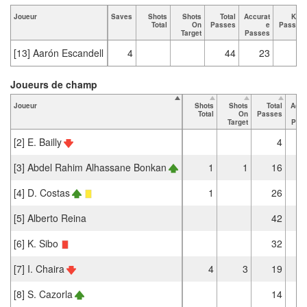
Joueur
Saves
Shots
Shots
Total
Accurat
Key
Total
On
Passes
e
Passes
Target
Passes
[13] Aarón Escandell
4
44
23
Joueurs de champ
Joueur
Shots
Shots
Total
Accu
Total
On
Passes
Target
Pas
[2] E. Bailly
4
[3] Abdel Rahim Alhassane Bonkan
1
1
16
[4] D. Costas
1
26
[5] Alberto Reina
42
[6] K. Sibo
32
[7] I. Chaira
4
3
19
[8] S. Cazorla
14