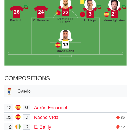
26
24
22
3
21
Domingos
Davinchi
Z. Romero
A. Abqar
Juan Iglesias
Duarte
13
David Soria
COMPOSITIONS
Oviedo
13
Aarón Escandell
G
22
Nacho Vidal
D
85'
2
E. Bailly
D
12'