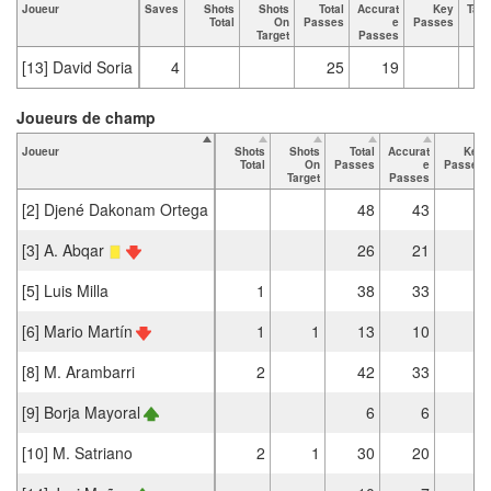
Joueur
Saves
Shots
Shots
Total
Accurat
Key
Tack
Total
On
Passes
e
Passes
T
Target
Passes
[13] David Soria
4
25
19
Joueurs de champ
Joueur
Shots
Shots
Total
Accurat
Key
Total
On
Passes
e
Passes
Target
Passes
[2] Djené Dakonam Ortega
48
43
[3] A. Abqar
26
21
[5] Luis Milla
1
38
33
3
[6] Mario Martín
1
1
13
10
[8] M. Arambarri
2
42
33
4
[9] Borja Mayoral
6
6
1
[10] M. Satriano
2
1
30
20
3