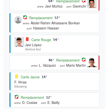
Remplacement
64'
Javi Muñoz
Davinchi
entre:
sort:
Remplacement
57'
Abdel Rahim Alhassane Bonkan
entre:
Haissem Hassan
sort:
Carte Rouge
54'
Javi López
Serious foul
Remplacement
46'
L. Vázquez
Mario Martín
entre:
sort:
Carte Jaune
14'
F. Vinas
Elbowing
Remplacement
12'
D. Costas
E. Bailly
entre:
sort: