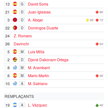
13
David Soria
G
21
Juan Iglesias
D
86'
3
A. Abqar
D
69'
73'
22
Domingos Duarte
D
24
Z. Romero
26
Davinchi
64'
5
Luis Milla
M
2
Djené Dakonam Ortega
D
8
M. Arambarri
M
6
Mario Martín
M
46'
10
M. Satriano
A
REMPLAÇANTS
19
L. Vázquez
A
46'