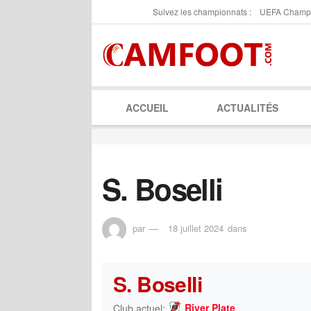
Suivez les championnats :
UEFA Champ
ACCUEIL
ACTUALITÉS
S. Boselli
par
18 juillet 2024
dans
S. Boselli
River Plate
Club actuel: