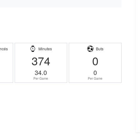
ncés
Minutes
Buts
374
0
34.0
0
Per Game
Per Game