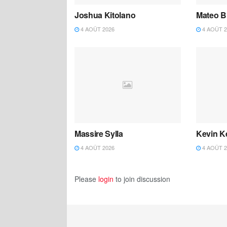
Joshua Kitolano
Mateo B
4 AOÛT 2026
4 AOÛT 2
Massire Sylla
Kevin K
4 AOÛT 2026
4 AOÛT 2
Please
login
to join discussion