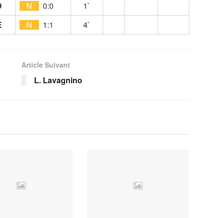
D
N
0:0
1`
E
N
1:1
4`
Article Suivant
L. Lavagnino