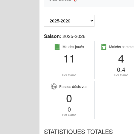
Saison:
2025-2026
Matchs joués
Matchs comme
11
4
-
0.4
Per Game
Per Game
Passes décisives
0
0
Per Game
STATISTIQUES TOTALES