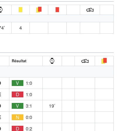
74′
4
Résultat
D
V
1:0
E
D
1:0
D
V
3:1
19`
E
N
0:0
D
D
0:2