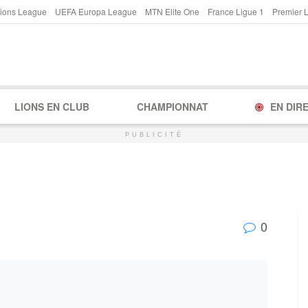
ions League
UEFA Europa League
MTN Elite One
France Ligue 1
Premier 
LIONS EN CLUB
CHAMPIONNAT
EN DIR
PUBLICITÉ
0