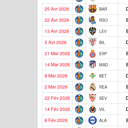
25 Avr 2026
BAR
22 Avr 2026
RSO
13 Avr 2026
LEV
5 Avr 2026
BIL
21 Mar 2026
ESP
14 Mar 2026
MAD
8 Mar 2026
BET
2 Mar 2026
REA
22 Fév 2026
SEV
14 Fév 2026
VIL
8 Fév 2026
ALA