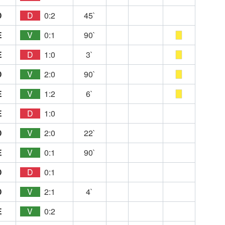
D
D
0:2
45`
E
V
0:1
90`
E
D
1:0
3`
D
V
2:0
90`
E
V
1:2
6`
E
D
1:0
D
V
2:0
22`
E
V
0:1
90`
D
D
0:1
D
V
2:1
4`
E
V
0:2