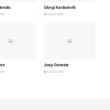
iondic
Giorgi Kavlashvili
026
4 AOÛT 2026
ers
Joep Geneste
026
4 AOÛT 2026