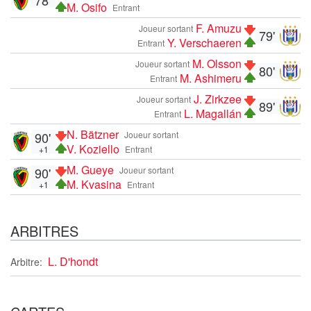
M. Osifo
Entrant
F. Amuzu
Joueur sortant
79'
Y. Verschaeren
Entrant
M. Olsson
Joueur sortant
80'
M. Ashimeru
Entrant
J. Zirkzee
Joueur sortant
89'
L. Magallán
Entrant
N. Bätzner
90'
Joueur sortant
V. Koziello
+1
Entrant
M. Gueye
90'
Joueur sortant
M. Kvasina
+1
Entrant
ARBITRES
L. D'hondt
Arbitre: