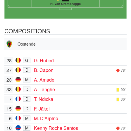
H. Van Crombrugge
COMPOSITIONS
Oostende
28
G. Hubert
G
27
B. Capon
D
78'
23
A. Amade
M
33
A. Tanghe
D
90'
7
T. Ndicka
D
36'
15
F. Jäkel
D
6
M. D'Arpino
M
10
Kenny Rocha Santos
M
78'