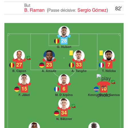
But
82'
B. Raman
(
Sergio Gómez
)
Passe décisive:
28
G. Hubert
27
23
33
7
B. Capon
A. Amade
A. Tanghe
T. Ndicka
15
6
10
F. Jäkel
M. D'Arpino
Kenny Rocha Santos
34
N. Bätzner