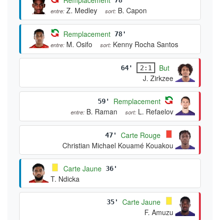
Z. Medley
B. Capon
entre:
sort:
Remplacement
78'
M. Osifo
Kenny Rocha Santos
entre:
sort:
But
64'
2:1
J. Zirkzee
Remplacement
59'
B. Raman
L. Refaelov
entre:
sort:
Carte Rouge
47'
Christian Michael Kouamé Kouakou
Carte Jaune
36'
T. Ndicka
Carte Jaune
35'
F. Amuzu