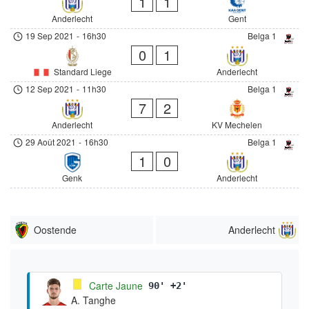
1
1
Anderlecht
Gent
19 Sep 2021
-
16h30
Belga 1
0
1
Standard Liege
Anderlecht
12 Sep 2021
-
11h30
Belga 1
7
2
Anderlecht
KV Mechelen
29 Août 2021
-
16h30
Belga 1
1
0
Genk
Anderlecht
Oostende
Anderlecht
Carte Jaune
90' +2'
A. Tanghe