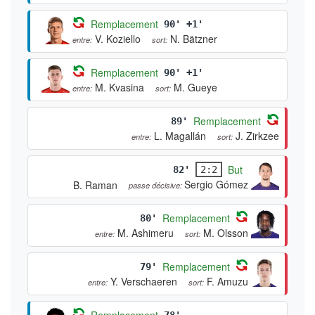
Remplacement
90' +1'
V. Koziello
N. Bätzner
entre:
sort:
Remplacement
90' +1'
M. Kvasina
M. Gueye
entre:
sort:
Remplacement
89'
L. Magallán
J. Zirkzee
entre:
sort:
But
82'
2:2
Sergio Gómez
B. Raman
passe décisive:
Remplacement
80'
M. Ashimeru
M. Olsson
entre:
sort:
Remplacement
79'
Y. Verschaeren
F. Amuzu
entre:
sort:
Remplacement
78'