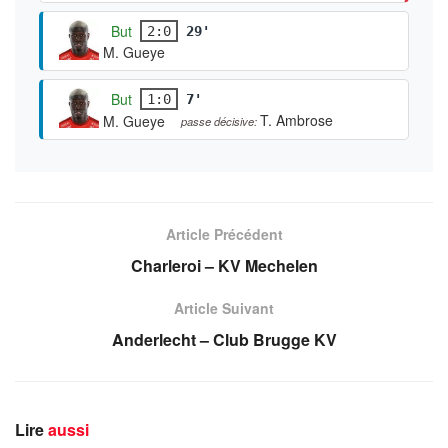
But
2:0
29'
M. Gueye
But
1:0
7'
T. Ambrose
M. Gueye
passe décisive:
Article Précédent
Charleroi – KV Mechelen
Article Suivant
Anderlecht – Club Brugge KV
Lire
aussi