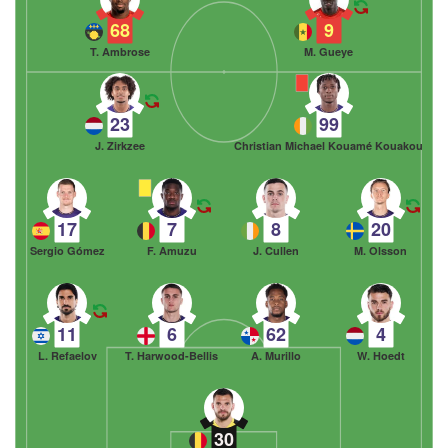
68
9
T. Ambrose
M. Gueye
23
99
J. Zirkzee
Christian Michael Kouamé Kouakou
17
7
8
20
Sergio Gómez
F. Amuzu
J. Cullen
M. Olsson
11
6
62
4
L. Refaelov
T. Harwood-Bellis
A. Murillo
W. Hoedt
30