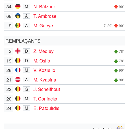
34
N. Bätzner
M
90'
68
T. Ambrose
A
9
M. Gueye
A
7'
29'
90'
REMPLAÇANTS
3
Z. Medley
D
78'
19
M. Osifo
D
78'
26
V. Koziello
M
90'
21
M. Kvasina
A
90'
22
J. Schelfhout
G
20
T. Coninckx
M
24
E. Patoulidis
M