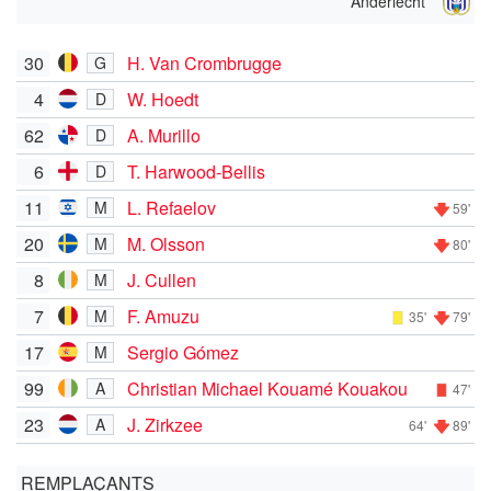
Anderlecht
30
H. Van Crombrugge
G
4
W. Hoedt
D
62
A. Murillo
D
6
T. Harwood-Bellis
D
11
L. Refaelov
M
59'
20
M. Olsson
M
80'
8
J. Cullen
M
7
F. Amuzu
M
35'
79'
17
Sergio Gómez
M
99
Christian Michael Kouamé Kouakou
A
47'
23
J. Zirkzee
A
64'
89'
REMPLAÇANTS