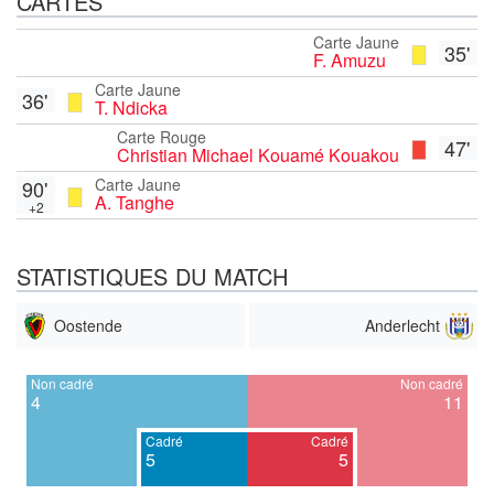
CARTES
Carte Jaune
35'
F. Amuzu
Carte Jaune
36'
T. Ndicka
Carte Rouge
47'
Christian Michael Kouamé Kouakou
Carte Jaune
90'
A. Tanghe
+2
STATISTIQUES DU MATCH
Oostende
Anderlecht
Non cadré
Non cadré
4
11
Cadré
Cadré
5
5