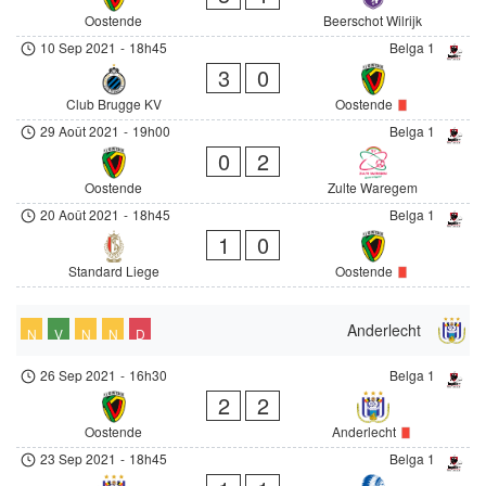
Oostende
Beerschot Wilrijk
10 Sep 2021
-
18h45
Belga 1
3
0
Club Brugge KV
Oostende
29 Août 2021
-
19h00
Belga 1
0
2
Oostende
Zulte Waregem
20 Août 2021
-
18h45
Belga 1
1
0
Standard Liege
Oostende
Anderlecht
N
V
N
N
D
26 Sep 2021
-
16h30
Belga 1
2
2
Oostende
Anderlecht
23 Sep 2021
-
18h45
Belga 1