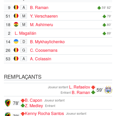
9
B. Raman
A
59'
82'
51
Y. Verschaeren
M
79'
18
M. Ashimeru
M
80'
2
L. Magallán
89'
14
B. Mykhaylichenko
D
26
C. Coosemans
G
53
A. Colassin
A
REMPLAÇANTS
L. Refaelov
Joueur sortant
59'
B. Raman
Entrant
B. Capon
Joueur sortant
78'
Z. Medley
Entrant
Kenny Rocha Santos
Joueur sortant
78'