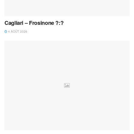
Cagliari – Frosinone ?:?
4 AOÛT 2026