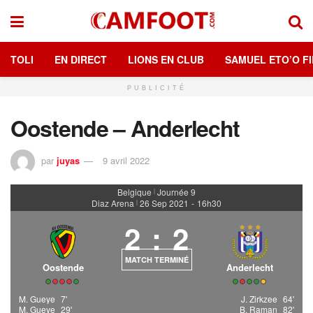
TOLI
EN DIRECT
LIONS EN CLUB
SAMUEL ETO’O FI
PUBLICITÉ
Oostende – Anderlecht
par
juyas
9 avril 2022
Belgique
Journée 9
|
Diaz Arena
26 Sep 2021
-
16h30
|
2
:
2
MATCH TERMINÉ
Oostende
Anderlecht
M. Gueye
7'
J. Zirkzee
64'
M. Gueye
29'
B. Raman
82'