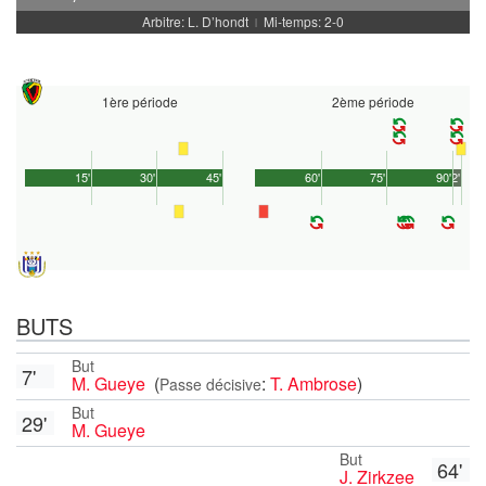
Arbitre: L. D’hondt
Mi-temps: 2-0
|
1ère période
2ème période
15'
30'
45'
60'
75'
90'
2'
BUTS
But
7'
M. Gueye
(
:
T. Ambrose
)
Passe décisive
But
29'
M. Gueye
But
64'
J. Zirkzee