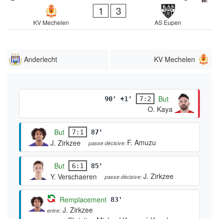
1
3
KV Mechelen
AS Eupen
Anderlecht
KV Mechelen
But
90' +1'
7:2
O. Kaya
But
7:1
87'
F. Amuzu
J. Zirkzee
passe décisive:
But
6:1
85'
J. Zirkzee
Y. Verschaeren
passe décisive:
Remplacement
83'
J. Zirkzee
entre: