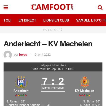
TOLI
EN DIRECT
LIONS EN CLUB
SAMUEL ETO’O FI
PUBLICITÉ
Anderlecht – KV Mechelen
par
juyas
9 avril 2022
Belgique
Journée 7
|
Lotto Park
12 Sep 2021
-
11h30
|
7
:
2
MATCH TERMINÉ
Anderlecht
KV Mechelen
B. Raman
23'
N. Storm
36'
Christian Michael Kouamé Kouakou
49'
O. Kaya
90'+1'