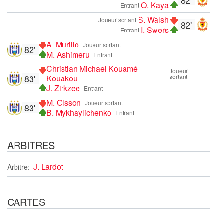
O. Kaya
Entrant
S. Walsh
Joueur sortant
82'
I. Swers
Entrant
A. Murillo
Joueur sortant
82'
M. Ashimeru
Entrant
Christian Michael Kouamé
Joueur
83'
sortant
Kouakou
J. Zirkzee
Entrant
M. Olsson
Joueur sortant
83'
B. Mykhaylichenko
Entrant
ARBITRES
J. Lardot
Arbitre:
CARTES