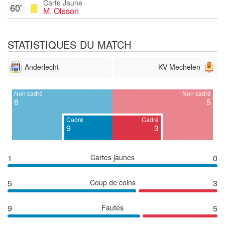
Carte Jaune
60'
M. Olsson
STATISTIQUES DU MATCH
Anderlecht
KV Mechelen
Non cadré
Non cadré
6
5
Cadré
Cadré
9
3
1
Cartes jaunes
0
5
Coup de coins
3
9
Fautes
5