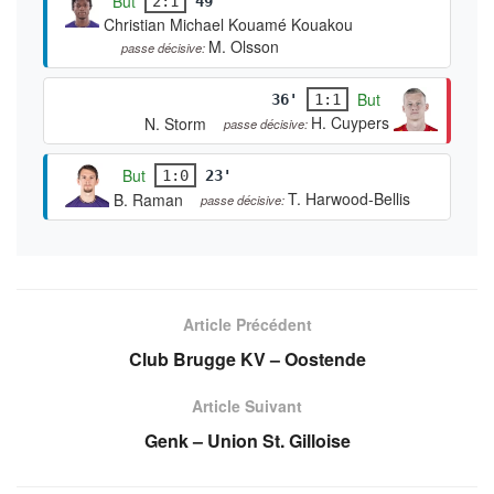
But
2:1
49'
Christian Michael Kouamé Kouakou
M. Olsson
passe décisive:
But
36'
1:1
H. Cuypers
N. Storm
passe décisive:
But
1:0
23'
T. Harwood-Bellis
B. Raman
passe décisive:
Article Précédent
Club Brugge KV – Oostende
Article Suivant
Genk – Union St. Gilloise