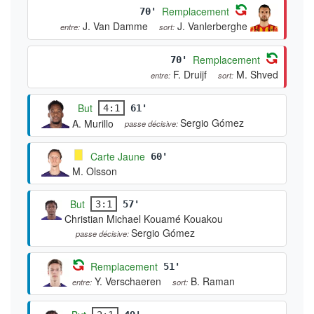
Remplacement
70'
J. Van Damme
J. Vanlerberghe
entre:
sort:
Remplacement
70'
F. Druijf
M. Shved
entre:
sort:
But
4:1
61'
Sergio Gómez
A. Murillo
passe décisive:
Carte Jaune
60'
M. Olsson
But
3:1
57'
Christian Michael Kouamé Kouakou
Sergio Gómez
passe décisive:
Remplacement
51'
Y. Verschaeren
B. Raman
entre:
sort: