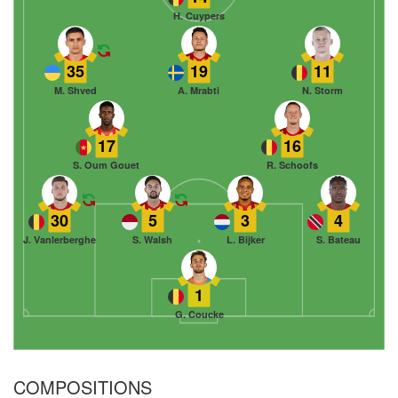
H. Cuypers
35
19
11
M. Shved
A. Mrabti
N. Storm
17
16
S. Oum Gouet
R. Schoofs
30
5
3
4
J. Vanlerberghe
S. Walsh
L. Bijker
S. Bateau
1
G. Coucke
COMPOSITIONS