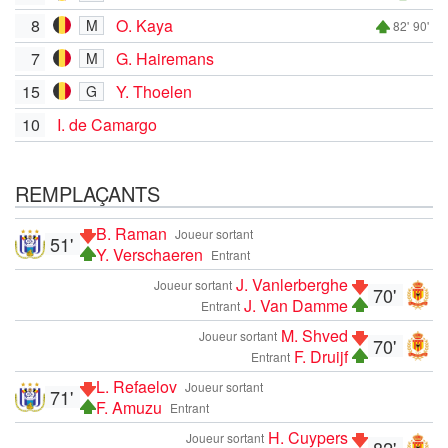
8
O. Kaya
M
82'
90'
7
G. Hairemans
M
15
Y. Thoelen
G
10
I. de Camargo
REMPLAÇANTS
B. Raman
Joueur sortant
51'
Y. Verschaeren
Entrant
J. Vanlerberghe
Joueur sortant
70'
J. Van Damme
Entrant
M. Shved
Joueur sortant
70'
F. Druijf
Entrant
L. Refaelov
Joueur sortant
71'
F. Amuzu
Entrant
H. Cuypers
Joueur sortant
82'