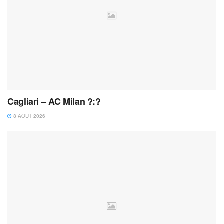
Cagliari – AC Milan ?:?
8 AOÛT 2026