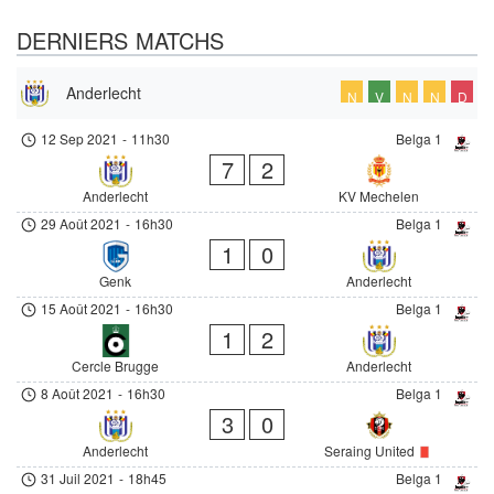
DERNIERS MATCHS
Anderlecht
N
V
N
N
D
12 Sep 2021
-
11h30
Belga 1
7
2
Anderlecht
KV Mechelen
29 Août 2021
-
16h30
Belga 1
1
0
Genk
Anderlecht
15 Août 2021
-
16h30
Belga 1
1
2
Cercle Brugge
Anderlecht
8 Août 2021
-
16h30
Belga 1
3
0
Anderlecht
Seraing United
31 Juil 2021
-
18h45
Belga 1