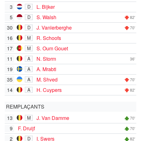
3
L. Bijker
D
5
S. Walsh
D
82'
30
J. Vanlerberghe
D
70'
16
R. Schoofs
M
17
S. Oum Gouet
M
11
N. Storm
A
36'
19
A. Mrabti
A
35
M. Shved
A
70'
14
H. Cuypers
A
82'
REMPLAÇANTS
13
J. Van Damme
M
70'
9
F. Druijf
70'
2
I. Swers
D
82'