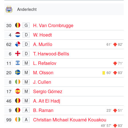
Anderlecht
30
H. Van Crombrugge
G
4
W. Hoedt
D
62
A. Murillo
D
61'
82'
6
T. Harwood-Bellis
D
11
L. Refaelov
M
71'
20
M. Olsson
M
60'
83'
8
J. Cullen
M
17
Sergio Gómez
M
46
A. Ait El Hadj
M
9
B. Raman
A
23'
51'
99
Christian Michael Kouamé Kouakou
A
49'
57'
83'