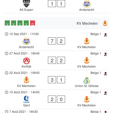
1
1
AS Eupen
Anderlecht
KV Mechelen
V
V
V
V
D
12 Sep 2021
-
11h30
Belga 1
7
2
Anderlecht
KV Mechelen
27 Août 2021
-
18h45
Belga 1
2
2
Kortrijk
KV Mechelen
22 Août 2021
-
19h00
Belga 1
3
1
KV Mechelen
Union St. Gilloise
15 Août 2021
-
14h00
Belga 1
2
0
Gent
KV Mechelen
7 Août 2021
-
16h30
Belga 1