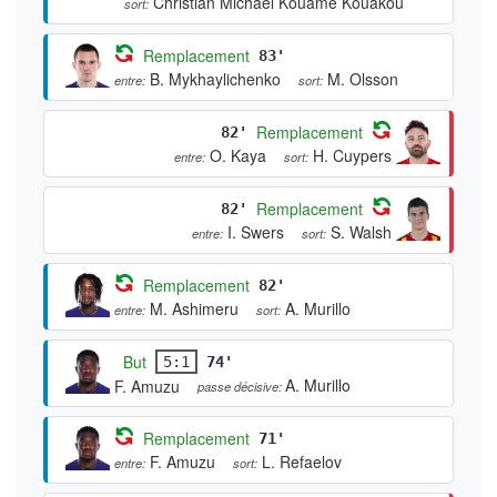
Christian Michael Kouamé Kouakou
sort:
Remplacement
83'
B. Mykhaylichenko
M. Olsson
entre:
sort:
Remplacement
82'
O. Kaya
H. Cuypers
entre:
sort:
Remplacement
82'
I. Swers
S. Walsh
entre:
sort:
Remplacement
82'
M. Ashimeru
A. Murillo
entre:
sort:
But
5:1
74'
A. Murillo
F. Amuzu
passe décisive:
Remplacement
71'
F. Amuzu
L. Refaelov
entre:
sort: