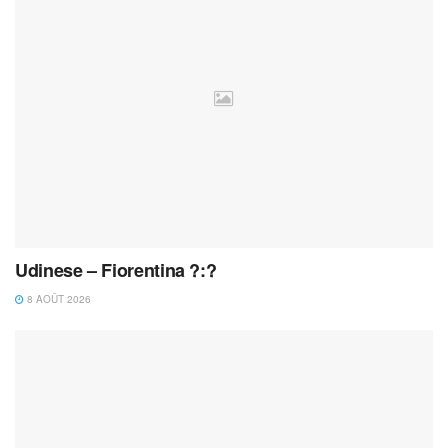
Udinese – Fiorentina ?:?
8 AOÛT 2026