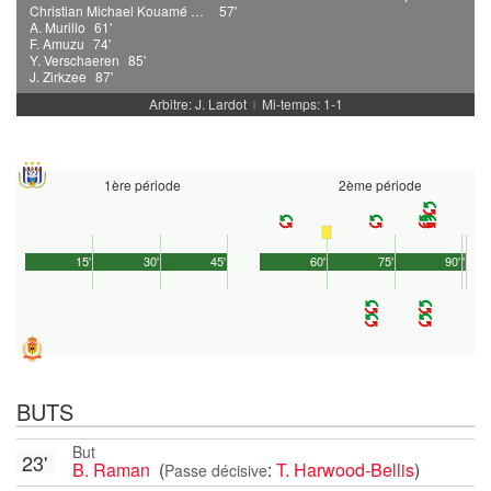
Christian Michael Kouamé Kouakou
57'
A. Murillo
61'
F. Amuzu
74'
Y. Verschaeren
85'
J. Zirkzee
87'
Arbitre: J. Lardot
Mi-temps: 1-1
|
1ère période
2ème période
15'
30'
45'
60'
75'
90'
1'
BUTS
But
23'
B. Raman
(
:
T. Harwood-Bellis
)
Passe décisive