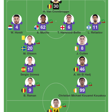
30
H. Van Crombrugge
4
62
6
11
W. Hoedt
A. Murillo
T. Harwood-Bellis
L. Refaelov
20
8
M. Olsson
J. Cullen
17
46
Sergio Gómez
A. Ait El Hadj
9
99
B. Raman
Christian Michael Kouamé Kouakou
14