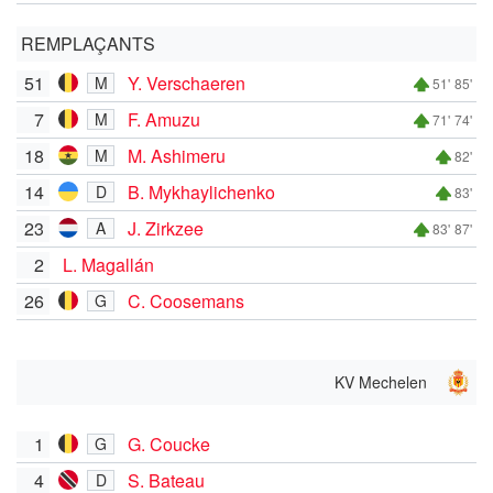
REMPLAÇANTS
51
Y. Verschaeren
M
51'
85'
7
F. Amuzu
M
71'
74'
18
M. Ashimeru
M
82'
14
B. Mykhaylichenko
D
83'
23
J. Zirkzee
A
83'
87'
2
L. Magallán
26
C. Coosemans
G
KV Mechelen
1
G. Coucke
G
4
S. Bateau
D