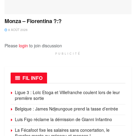
Monza – Fiorentina ?:?
8 AOÛT 2026
Please
login
to join discussion
PUBLICITÉ
FIL INFO
Ligue 3 : Loïc Etoga et Villefranche coulent lors de leur
première sortie
Belgique : James Ndjeungoue prend la tasse d’entrée
Luis Figo réclame la démission de Gianni Infantino
La Fécafoot fixe les salaires sans concertation, le
Synafoc monte au créneau et menace !