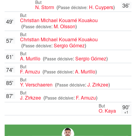
But
36'
N. Storm
(
H. Cuypers
)
Passe décisive:
But
Christian Michael Kouamé Kouakou
49'
(
:
M. Olsson
)
Passe décisive
But
Christian Michael Kouamé Kouakou
57'
(
:
Sergio Gómez
)
Passe décisive
But
61'
A. Murillo
(
:
Sergio Gómez
)
Passe décisive
But
74'
F. Amuzu
(
:
A. Murillo
)
Passe décisive
But
85'
Y. Verschaeren
(
:
J. Zirkzee
)
Passe décisive
But
87'
J. Zirkzee
(
:
F. Amuzu
)
Passe décisive
But
90'
O. Kaya
+1