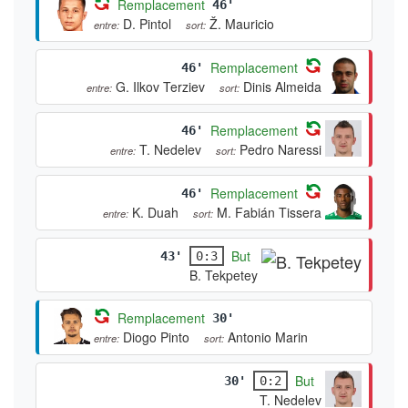
Remplacement
46'
D. Pintol
Ž. Mauricio
entre:
sort:
Remplacement
46'
G. Ilkov Terziev
Dinis Almeida
entre:
sort:
Remplacement
46'
T. Nedelev
Pedro Naressi
entre:
sort:
Remplacement
46'
K. Duah
M. Fabián Tissera
entre:
sort:
But
43'
0:3
B. Tekpetey
Remplacement
30'
Diogo Pinto
Antonio Marin
entre:
sort:
But
30'
0:2
T. Nedelev