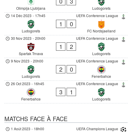
0
3
Olimpija Ljubljana
Ludogorets
14 Déc 2023
-
17h45
UEFA Conference League
1
0
Ludogorets
FC Nordsjaelland
30 Nov 2023
-
20h00
UEFA Conference League
1
2
Spartak Trnava
Ludogorets
9 Nov 2023
-
20h00
UEFA Conference League
2
0
Ludogorets
Fenerbahce
26 Oct 2023
-
16h45
UEFA Conference League
3
1
Fenerbahce
Ludogorets
MATCHS FACE À FACE
1 Août 2023
-
18h00
UEFA Champions League