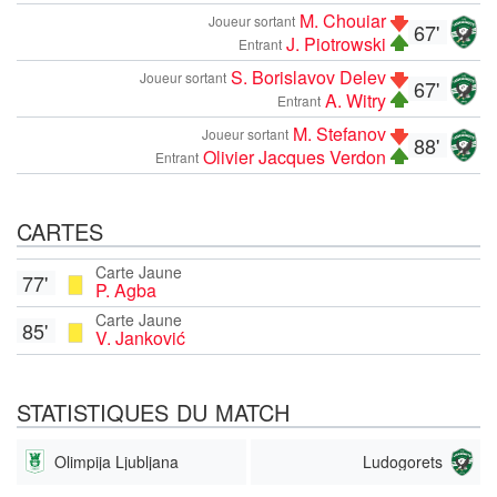
M. Chouiar
Joueur sortant
67'
J. Piotrowski
Entrant
S. Borislavov Delev
Joueur sortant
67'
A. Witry
Entrant
M. Stefanov
Joueur sortant
88'
Olivier Jacques Verdon
Entrant
CARTES
Carte Jaune
77'
P. Agba
Carte Jaune
85'
V. Janković
STATISTIQUES DU MATCH
Olimpija Ljubljana
Ludogorets