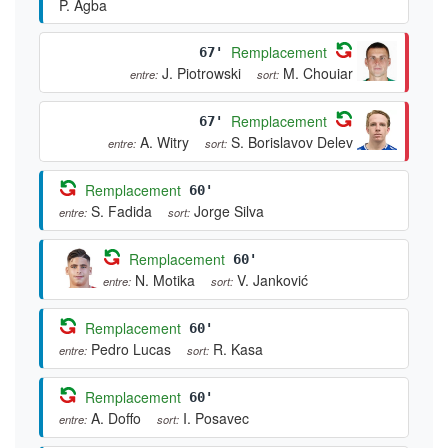
P. Agba
Remplacement
67'
J. Piotrowski
M. Chouiar
entre:
sort:
Remplacement
67'
A. Witry
S. Borislavov Delev
entre:
sort:
Remplacement
60'
S. Fadida
Jorge Silva
entre:
sort:
Remplacement
60'
N. Motika
V. Janković
entre:
sort:
Remplacement
60'
Pedro Lucas
R. Kasa
entre:
sort:
Remplacement
60'
A. Doffo
I. Posavec
entre:
sort: