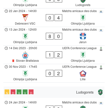
Olimpija Ljubljana
Ludogorets
22 Jan 2024
-
14h30
Matchs amicaux des clubs
0
4
Debreceni VSC
Olimpija Ljubljana
13 Jan 2024
-
12h00
Matchs amicaux des clubs
8
0
Olimpija Ljubljana
Jarun
14 Déc 2023
-
20h00
UEFA Conference League
1
2
Slovan Bratislava
Olimpija Ljubljana
30 Nov 2023
-
17h45
UEFA Conference League
0
2
Olimpija Ljubljana
Lille
Ludogorets
N
D
V
V
D
24 Jan 2024
-
14h00
Matchs amicaux des clubs