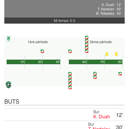
K. Duah
12'
T. Nedelev
30'
B. Tekpetey
43'
Mi-temps: 0-3
1ère période
2ème période
15'
30'
45'
60'
75'
90'
BUTS
But
12'
K. Duah
But
30'
T. Nedelev