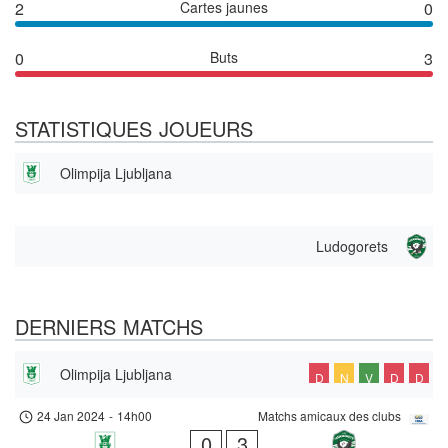
2
Cartes jaunes
0
0
Buts
3
STATISTIQUES JOUEURS
Olimpija Ljubljana
Ludogorets
DERNIERS MATCHS
Olimpija Ljubljana
D
N
V
D
D
24 Jan 2024
-
14h00
Matchs amicaux des clubs
0
3