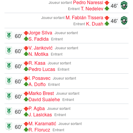
Pedro Naressi
Joueur sortant
46'
T. Nedelev
Entrant
M. Fabián Tissera
Joueur sortant
46'
K. Duah
Entrant
Jorge Silva
Joueur sortant
60'
S. Fadida
Entrant
V. Janković
Joueur sortant
60'
N. Motika
Entrant
R. Kasa
Joueur sortant
60'
Pedro Lucas
Entrant
I. Posavec
Joueur sortant
60'
A. Doffo
Entrant
Marko Brest
Joueur sortant
60'
David Sualehe
Entrant
P. Agba
Joueur sortant
60'
J. Lasickas
Entrant
M. Karamatić
Joueur sortant
60'
R. Florucz
Entrant