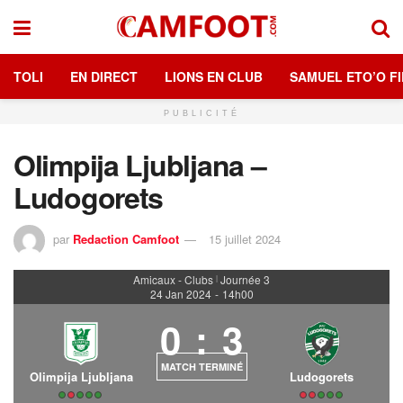
TOLI
EN DIRECT
LIONS EN CLUB
SAMUEL ETO’O FI
PUBLICITÉ
Olimpija Ljubljana –
Ludogorets
par
Redaction Camfoot
15 juillet 2024
Amicaux - Clubs
Journée 3
|
24 Jan 2024
-
14h00
0
:
3
MATCH TERMINÉ
Olimpija Ljubljana
Ludogorets