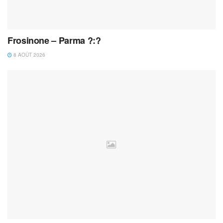
Frosinone – Parma ?:?
8 AOÛT 2026