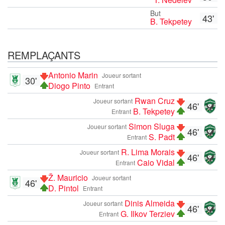
But
43'
B. Tekpetey
REMPLAÇANTS
Antonio Marin
Joueur sortant
30'
Diogo Pinto
Entrant
Rwan Cruz
Joueur sortant
46'
B. Tekpetey
Entrant
Simon Sluga
Joueur sortant
46'
S. Padt
Entrant
R. Lima Morais
Joueur sortant
46'
Caio Vidal
Entrant
Ž. Mauricio
Joueur sortant
46'
D. Pintol
Entrant
Dinis Almeida
Joueur sortant
46'
G. Ilkov Terziev
Entrant