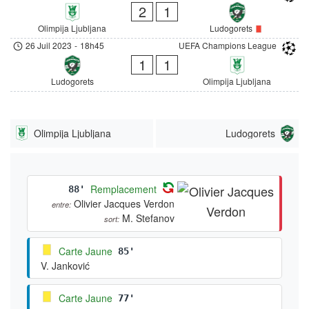
2
1
Olimpija Ljubljana
Ludogorets
26 Juil 2023
-
18h45
UEFA Champions League
1
1
Ludogorets
Olimpija Ljubljana
Olimpija Ljubljana
Ludogorets
Remplacement
88'
Olivier Jacques Verdon
entre:
M. Stefanov
sort:
Carte Jaune
85'
V. Janković
Carte Jaune
77'