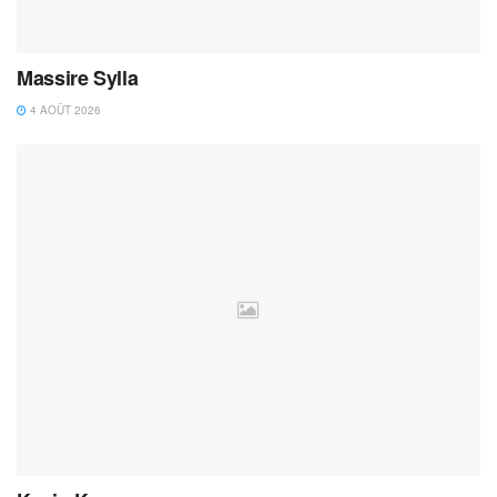
Massire Sylla
4 AOÛT 2026