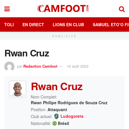
TOLI
EN DIRECT
LIONS EN CLUB
SAMUEL ETO’O FI
PUBLICITÉ
Rwan Cruz
par
Redaction Camfoot
10 août 2023
Rwan Cruz
Nom Complet:
Rwan Philipe Rodrigues de Souza Cruz
Position:
Attaquant
Ludogorets
Club actuel:
Nationalité:
Brésil