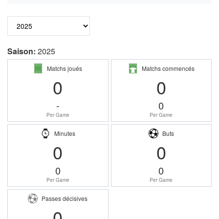
Saison:
2025
Matchs joués
Matchs commencés
0
0
-
0
Per Game
Per Game
Minutes
Buts
0
0
0
0
Per Game
Per Game
Passes décisives
0