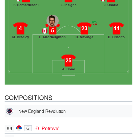
F. Bernardeschi
L. Insigne
J. Osorio
4
23
44
5
M. Bradley
L. MacNaughton
C. Mavinga
D. Criscito
25
A. Bono
COMPOSITIONS
New England Revolution
99
Đ. Petrović
G