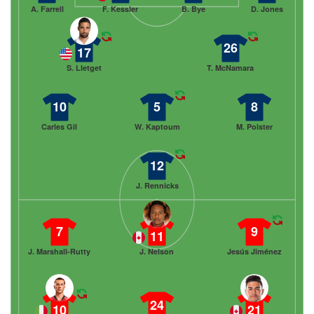
A. Farrell
F. Kessler
B. Bye
D. Jones
26
17
S. Lletget
T. McNamara
10
5
8
Carles Gil
W. Kaptoum
M. Polster
12
J. Rennicks
7
9
11
J. Marshall-Rutty
J. Nelson
Jesús Jiménez
24
10
21