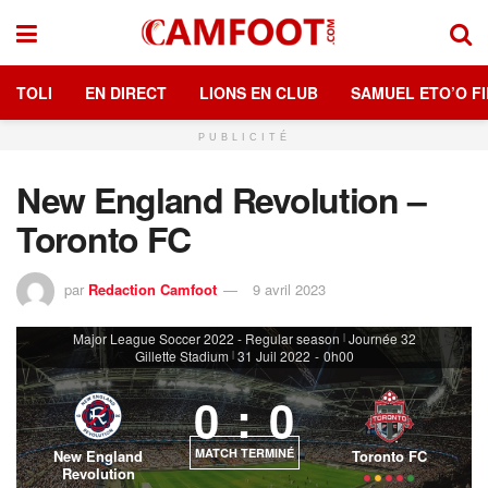
TOLI
EN DIRECT
LIONS EN CLUB
SAMUEL ETO’O FI
PUBLICITÉ
New England Revolution –
Toronto FC
par
Redaction Camfoot
9 avril 2023
Major League Soccer 2022 - Regular season
Journée 32
|
Gillette Stadium
31 Juil 2022
-
0h00
|
0
:
0
MATCH TERMINÉ
New England
Toronto FC
Revolution