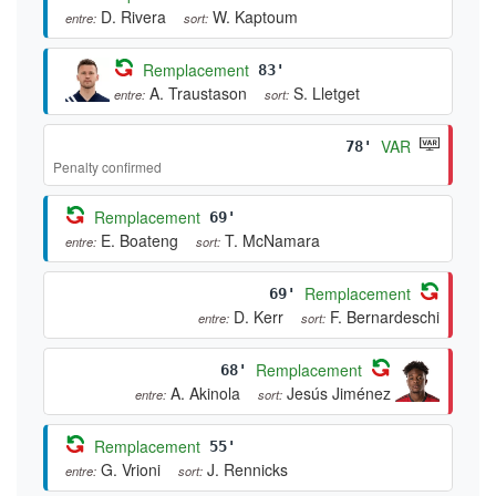
D. Rivera
W. Kaptoum
entre:
sort:
Remplacement
83'
A. Traustason
S. Lletget
entre:
sort:
VAR
78'
Penalty confirmed
Remplacement
69'
E. Boateng
T. McNamara
entre:
sort:
Remplacement
69'
D. Kerr
F. Bernardeschi
entre:
sort:
Remplacement
68'
A. Akinola
Jesús Jiménez
entre:
sort:
Remplacement
55'
G. Vrioni
J. Rennicks
entre:
sort: