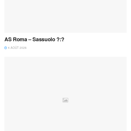
AS Roma – Sassuolo ?:?
4 AOÛT 2026