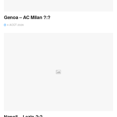
Genoa – AC Milan ?:?
4 AOÛT 2026
Napoli – Lazio ?:?