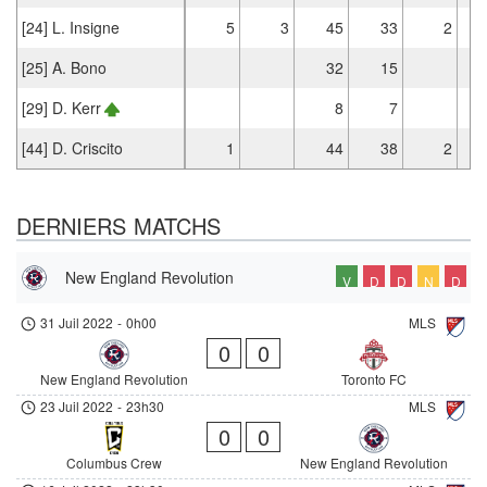
[24] L. Insigne
5
3
45
33
2
[25] A. Bono
32
15
[29] D. Kerr
8
7
[44] D. Criscito
1
44
38
2
DERNIERS MATCHS
New England Revolution
V
D
D
N
D
31 Juil 2022
-
0h00
MLS
0
0
New England Revolution
Toronto FC
23 Juil 2022
-
23h30
MLS
0
0
Columbus Crew
New England Revolution