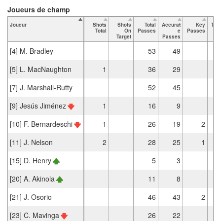
Joueurs de champ
Joueur
Shots
Shots
Total
Accurat
Key
Tac
Total
On
Passes
e
Passes
T
Target
Passes
[4] M. Bradley
53
49
[5] L. MacNaughton
1
36
29
[7] J. Marshall-Rutty
52
45
[9] Jesús Jiménez
1
16
9
[10] F. Bernardeschi
1
26
19
2
[11] J. Nelson
2
28
25
1
[15] D. Henry
5
3
[20] A. Akinola
11
8
[21] J. Osorio
46
43
2
[23] C. Mavinga
26
22