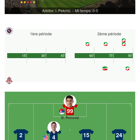
Arbitre: I. Pekmic
Mi-temps: 0-0
|
1ère période
2ème période
15'
30'
45'
60'
75'
90'
99
Đ. Petrović
2
15
24
4