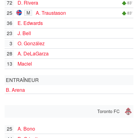
72
D. Rivera
83'
25
A. Traustason
M
83'
36
E. Edwards
23
J. Bell
3
O. González
28
A. DeLaGarza
13
Maciel
ENTRAÎNEUR
B. Arena
Toronto FC
25
A. Bono