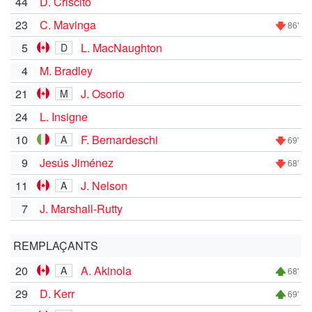
44
D. Criscito
23
C. Mavinga
86'
5
L. MacNaughton
D
4
M. Bradley
21
J. Osorio
M
24
L. Insigne
10
F. Bernardeschi
A
69'
9
Jesús Jiménez
68'
11
J. Nelson
A
7
J. Marshall-Rutty
REMPLAÇANTS
20
A. Akinola
A
68'
29
D. Kerr
69'