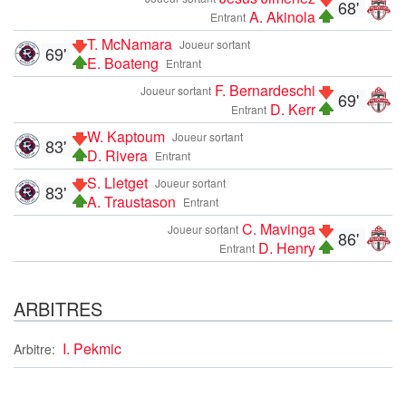
68'
A. Akinola
Entrant
T. McNamara
Joueur sortant
69'
E. Boateng
Entrant
F. Bernardeschi
Joueur sortant
69'
D. Kerr
Entrant
W. Kaptoum
Joueur sortant
83'
D. Rivera
Entrant
S. Lletget
Joueur sortant
83'
A. Traustason
Entrant
C. Mavinga
Joueur sortant
86'
D. Henry
Entrant
ARBITRES
I. Pekmic
Arbitre: