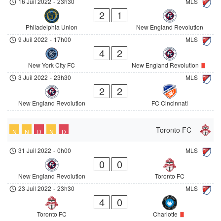
16 Juil 2022
-
23h30
MLS
2
1
Philadelphia Union
New England Revolution
9 Juil 2022
-
17h00
MLS
4
2
New York City FC
New England Revolution
3 Juil 2022
-
23h30
MLS
2
2
New England Revolution
FC Cincinnati
Toronto FC
N
N
D
N
D
31 Juil 2022
-
0h00
MLS
0
0
New England Revolution
Toronto FC
23 Juil 2022
-
23h30
MLS
4
0
Toronto FC
Charlotte