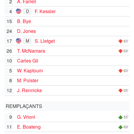
2
A. Farrell
4
F. Kessler
D
15
B. Bye
24
D. Jones
17
S. Lletget
M
83'
26
T. McNamara
69'
10
Carles Gil
5
W. Kaptoum
83'
8
M. Polster
12
J. Rennicks
55'
REMPLAÇANTS
9
G. Vrioni
55'
11
E. Boateng
69'