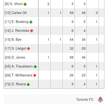
[9] G. Vrioni
2
5
3
[10] Carles Gil
1
1
59
49
3
[11] E. Boateng
9
5
1
[12] J. Rennicks
6
4
[15] B. Bye
1
1
44
34
1
[17] S. Lletget
32
29
[24] D. Jones
1
58
46
[25] A. Traustason
6
5
1
[26] T. McNamara
26
23
1
[72] D. Rivera
5
4
1
Toronto FC