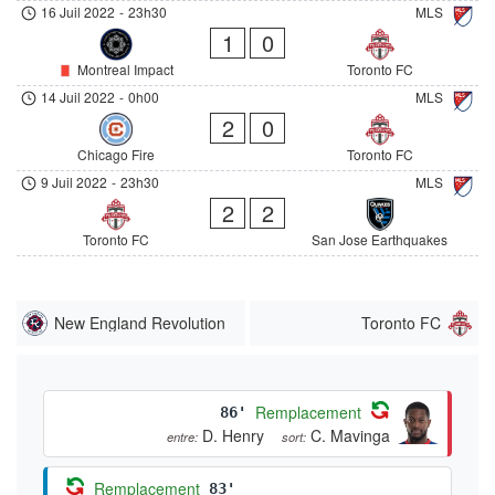
16 Juil 2022
-
23h30
MLS
1
0
Montreal Impact
Toronto FC
14 Juil 2022
-
0h00
MLS
2
0
Chicago Fire
Toronto FC
9 Juil 2022
-
23h30
MLS
2
2
Toronto FC
San Jose Earthquakes
New England Revolution
Toronto FC
Remplacement
86'
D. Henry
C. Mavinga
entre:
sort:
Remplacement
83'