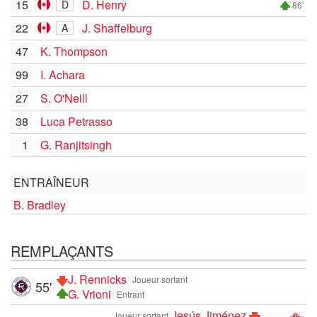
15
D. Henry
D
86'
22
J. Shaffelburg
A
47
K. Thompson
99
I. Achara
27
S. O'Neill
38
Luca Petrasso
1
G. Ranjitsingh
ENTRAÎNEUR
B. Bradley
REMPLAÇANTS
J. Rennicks
Joueur sortant
55'
G. Vrioni
Entrant
Jesús Jiménez
Joueur sortant