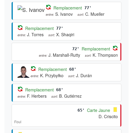
Remplacement
77'
S. Ivanov
C. Mueller
entre:
sort:
Remplacement
77'
J. Torres
X. Shaqiri
entre:
sort:
Remplacement
72'
J. Marshall-Rutty
K. Thompson
entre:
sort:
Remplacement
68'
K. Przybyłko
J. Durán
entre:
sort:
Remplacement
68'
F. Herbers
B. Gutiérrez
entre:
sort:
Carte Jaune
65'
D. Criscito
Foul