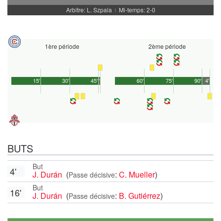
Arbitre: L. Szpala
Mi-temps: 2-0
|
1ère période
2ème période
15'
30'
45'
1'
60'
75'
90'
4'
BUTS
But
4'
J. Durán
(
:
C. Mueller
)
Passe décisive
But
16'
J. Durán
(
:
B. Gutiérrez
)
Passe décisive