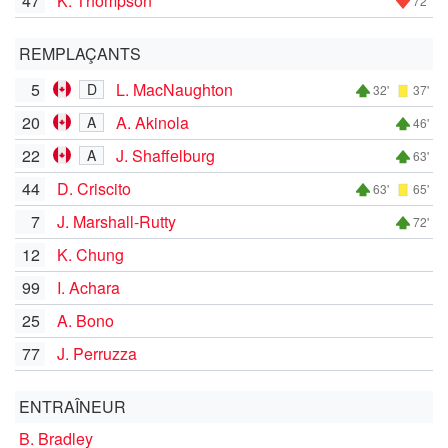
47
K. Thompson
72'
REMPLAÇANTS
5
L. MacNaughton
D
32'
37'
20
A. Akinola
A
46'
22
J. Shaffelburg
A
63'
44
D. Criscito
63'
65'
7
J. Marshall-Rutty
72'
12
K. Chung
99
I. Achara
25
A. Bono
77
J. Perruzza
ENTRAÎNEUR
B. Bradley