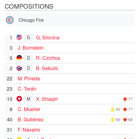
COMPOSITIONS
Chicago Fire
1
G. Słonina
G
3
J. Bornstein
5
R. Czichos
D
2
B. Sekulić
D
22
M. Pineda
23
C. Terán
10
X. Shaqiri
M
77'
8
C. Mueller
45'
77'
40
B. Gutiérrez
64'
68'
31
F. Navarro