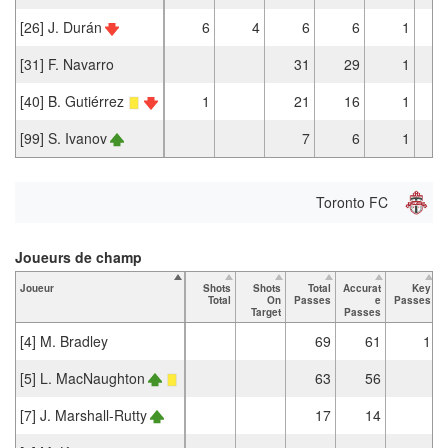
[26] J. Durán
6
4
6
6
1
[31] F. Navarro
31
29
1
[40] B. Gutiérrez
1
21
16
1
[99] S. Ivanov
7
6
1
Toronto FC
Joueurs de champ
Joueur
Shots
Shots
Total
Accurat
Key
Total
On
Passes
e
Passes
Target
Passes
[4] M. Bradley
69
61
1
[5] L. MacNaughton
63
56
[7] J. Marshall-Rutty
17
14