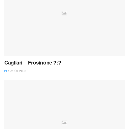
Cagliari – Frosinone ?:?
4 AOÛT 2026