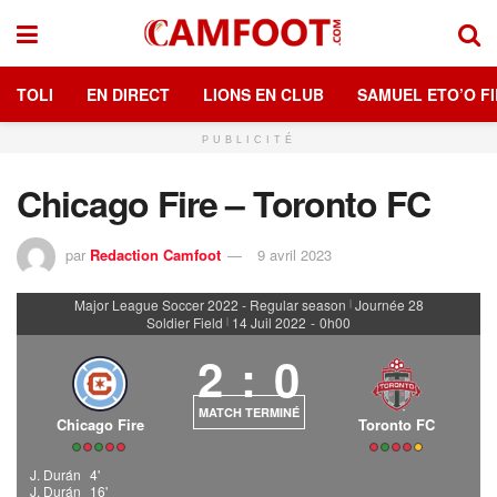
TOLI
EN DIRECT
LIONS EN CLUB
SAMUEL ETO’O FI
PUBLICITÉ
Chicago Fire – Toronto FC
par
Redaction Camfoot
9 avril 2023
Major League Soccer 2022 - Regular season
Journée 28
|
Soldier Field
14 Juil 2022
-
0h00
|
2
:
0
MATCH TERMINÉ
Chicago Fire
Toronto FC
J. Durán
4'
J. Durán
16'