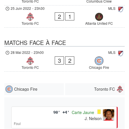
Toronto FC
Columbus Crew
25 Juin 2022
-
23h30
MLS
2
1
Toronto FC
Atlanta United FC
MATCHS FACE À FACE
28 Mai 2022
-
23h00
MLS
3
2
Toronto FC
Chicago Fire
Chicago Fire
Toronto FC
Carte Jaune
90' +4'
J. Nelson
Foul