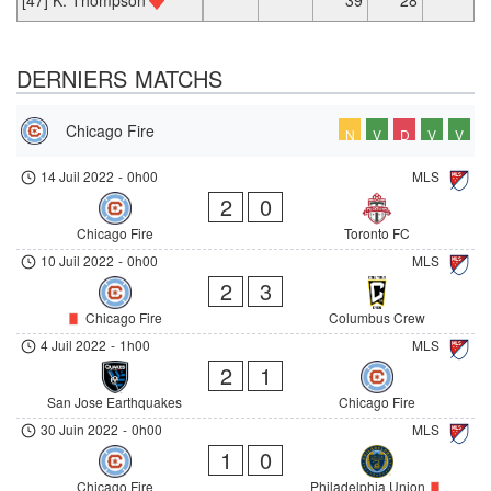
DERNIERS MATCHS
Chicago Fire
N
V
D
V
V
14 Juil 2022
-
0h00
MLS
2
0
Chicago Fire
Toronto FC
10 Juil 2022
-
0h00
MLS
2
3
Chicago Fire
Columbus Crew
4 Juil 2022
-
1h00
MLS
2
1
San Jose Earthquakes
Chicago Fire
30 Juin 2022
-
0h00
MLS
1
0
Chicago Fire
Philadelphia Union