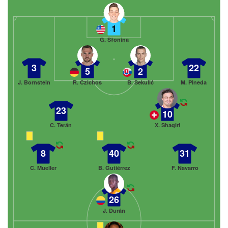
1
G. Słonina
3
22
5
2
J. Bornstein
R. Czichos
B. Sekulić
M. Pineda
23
10
C. Terán
X. Shaqiri
8
40
31
C. Mueller
B. Gutiérrez
F. Navarro
26
J. Durán