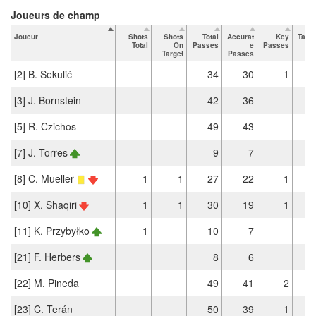
Joueurs de champ
Joueur
Shots
Shots
Total
Accurat
Key
Tack
Total
On
Passes
e
Passes
To
Target
Passes
[2] B. Sekulić
34
30
1
[3] J. Bornstein
42
36
[5] R. Czichos
49
43
[7] J. Torres
9
7
[8] C. Mueller
1
1
27
22
1
[10] X. Shaqiri
1
1
30
19
1
[11] K. Przybyłko
1
10
7
[21] F. Herbers
8
6
[22] M. Pineda
49
41
2
[23] C. Terán
50
39
1