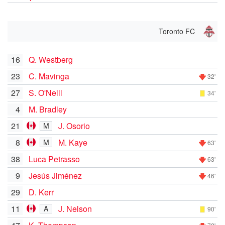
Toronto FC
16
Q. Westberg
23
C. Mavinga
32'
27
S. O'Neill
34'
4
M. Bradley
21
J. Osorio
M
8
M. Kaye
M
63'
38
Luca Petrasso
63'
9
Jesús Jiménez
46'
29
D. Kerr
11
J. Nelson
A
90'