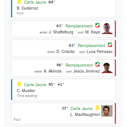
Carte Jaune
64'
B. Gutiérrez
Foul
Remplacement
63'
J. Shaffelburg
M. Kaye
entre:
sort:
Remplacement
63'
D. Criscito
Luca Petrasso
entre:
sort:
Remplacement
46'
A. Akinola
Jesús Jiménez
entre:
sort:
Carte Jaune
45' +1'
C. Mueller
Time wasting
Carte Jaune
37'
L. MacNaughton
Foul