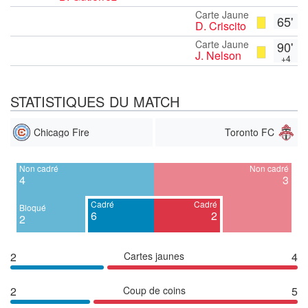
Carte Jaune
65'
D. Criscito
Carte Jaune
90'
J. Nelson
+4
STATISTIQUES DU MATCH
Chicago Fire
Toronto FC
Non cadré
Non cadré
4
3
Cadré
Cadré
Bloqué
6
2
2
2
Cartes jaunes
4
2
Coup de coins
5