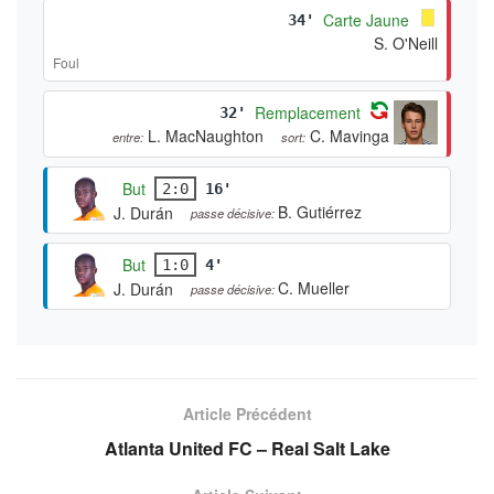
Carte Jaune
34'
S. O'Neill
Foul
Remplacement
32'
L. MacNaughton
C. Mavinga
entre:
sort:
But
2:0
16'
B. Gutiérrez
J. Durán
passe décisive:
But
1:0
4'
C. Mueller
J. Durán
passe décisive:
Article Précédent
Atlanta United FC – Real Salt Lake