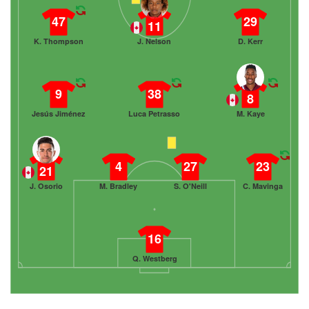
47
29
11
K. Thompson
J. Nelson
D. Kerr
9
38
8
Jesús Jiménez
Luca Petrasso
M. Kaye
4
27
23
21
J. Osorio
M. Bradley
S. O'Neill
C. Mavinga
16
Q. Westberg