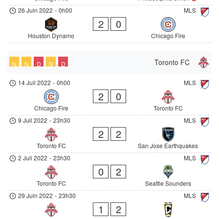
26 Juin 2022
-
0h00
MLS
2
0
Houston Dynamo
Chicago Fire
Toronto FC
N
N
D
N
D
14 Juil 2022
-
0h00
MLS
2
0
Chicago Fire
Toronto FC
9 Juil 2022
-
23h30
MLS
2
2
Toronto FC
San Jose Earthquakes
2 Juil 2022
-
23h30
MLS
0
2
Toronto FC
Seattle Sounders
29 Juin 2022
-
23h30
MLS
1
2