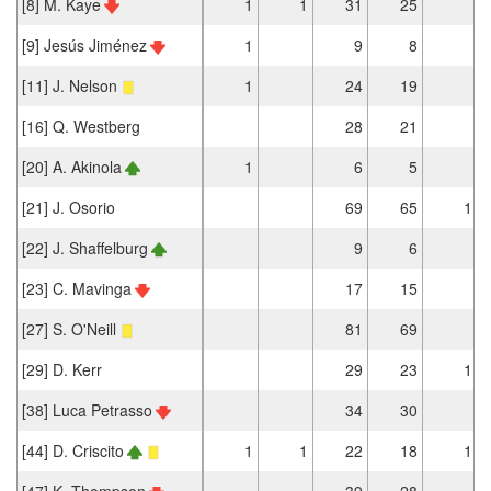
[8] M. Kaye
1
1
31
25
[9] Jesús Jiménez
1
9
8
[11] J. Nelson
1
24
19
[16] Q. Westberg
28
21
[20] A. Akinola
1
6
5
[21] J. Osorio
69
65
1
[22] J. Shaffelburg
9
6
[23] C. Mavinga
17
15
[27] S. O'Neill
81
69
[29] D. Kerr
29
23
1
[38] Luca Petrasso
34
30
[44] D. Criscito
1
1
22
18
1
[47] K. Thompson
39
28