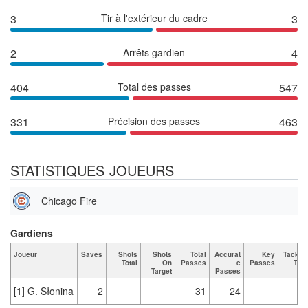
3
Tir à l'extérieur du cadre
3
2
Arrêts gardien
4
404
Total des passes
547
331
Précision des passes
463
STATISTIQUES JOUEURS
Chicago Fire
Gardiens
Joueur
Saves
Shots
Shots
Total
Accurat
Key
Tackle
Total
On
Passes
e
Passes
Tota
Target
Passes
[1] G. Słonina
2
31
24