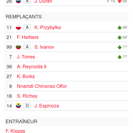
26
J. Durán
A
4'
16'
68'
REMPLAÇANTS
11
K. Przybyłko
A
68'
21
F. Herbers
68'
99
S. Ivanov
A
77'
7
J. Torres
77'
36
A. Reynolds II
27
K. Burks
9
Nnamdi Chinonso Offor
18
S. Richey
14
J. Espinoza
D
ENTRAÎNEUR
F. Klopas