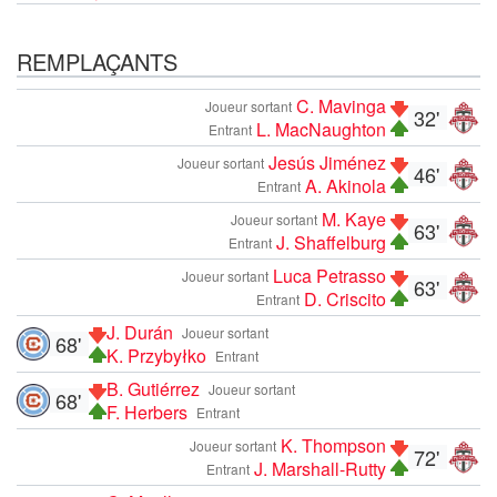
REMPLAÇANTS
C. Mavinga
Joueur sortant
32'
L. MacNaughton
Entrant
Jesús Jiménez
Joueur sortant
46'
A. Akinola
Entrant
M. Kaye
Joueur sortant
63'
J. Shaffelburg
Entrant
Luca Petrasso
Joueur sortant
63'
D. Criscito
Entrant
J. Durán
Joueur sortant
68'
K. Przybyłko
Entrant
B. Gutiérrez
Joueur sortant
68'
F. Herbers
Entrant
K. Thompson
Joueur sortant
72'
J. Marshall-Rutty
Entrant