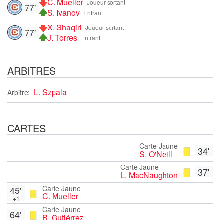
C. Mueller
Joueur sortant
77'
S. Ivanov
Entrant
X. Shaqiri
Joueur sortant
77'
J. Torres
Entrant
ARBITRES
L. Szpala
Arbitre:
CARTES
Carte Jaune
34'
S. O'Neill
Carte Jaune
37'
L. MacNaughton
Carte Jaune
45'
C. Mueller
+1
Carte Jaune
64'
B. Gutiérrez