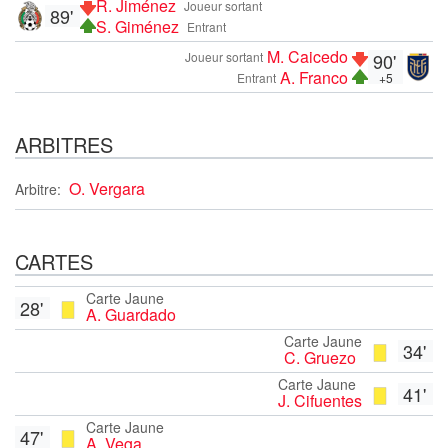
R. Jiménez
Joueur sortant
89'
S. Giménez
Entrant
M. Caicedo
Joueur sortant
90'
A. Franco
Entrant
+5
ARBITRES
O. Vergara
Arbitre:
CARTES
Carte Jaune
28'
A. Guardado
Carte Jaune
34'
C. Gruezo
Carte Jaune
41'
J. Cifuentes
Carte Jaune
47'
A. Vega