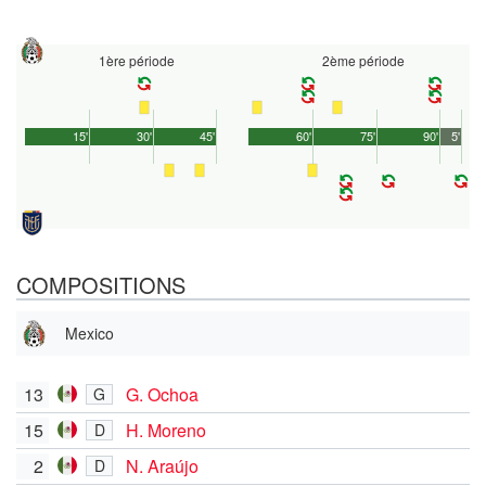
1ère période
2ème période
15'
30'
45'
60'
75'
90'
5'
COMPOSITIONS
Mexico
13
G. Ochoa
G
15
H. Moreno
D
2
N. Araújo
D