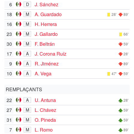
6
J. Sánchez
D
18
A. Guardado
M
28'
89'
16
H. Herrera
M
23
J. Gallardo
M
66'
30
F. Beltrán
M
59'
17
J. Corona Ruíz
A
28'
9
R. Jiménez
A
89'
10
A. Vega
A
47'
59'
REMPLAÇANTS
22
U. Antuna
A
28'
27
L. Chávez
M
59'
31
O. Pineda
M
59'
7
L. Romo
M
89'