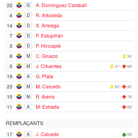
22
A. Domínguez Carabalí
G
4
R. Arboleda
D
14
X. Arreaga
D
7
P. Estupiñán
D
3
P. Hincapié
D
8
C. Gruezo
M
34'
5
J. Cifuentes
M
41'
68'
19
G. Plata
A
23
M. Caicedo
M
60'
90'
10
R. Ibarra
M
78'
11
M. Estrada
A
68'
REMPLAÇANTS
17
J. Caicedo
A
68'