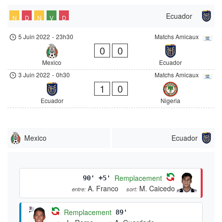
Ecuador
N
D
N
V
D
5 Juin 2022
-
23h30
Matchs Amicaux
0
0
Mexico
Ecuador
3 Juin 2022
-
0h30
Matchs Amicaux
1
0
Ecuador
Nigeria
Mexico
Ecuador
Remplacement
90' +5'
A. Franco
M. Caicedo
entre:
sort:
Remplacement
89'