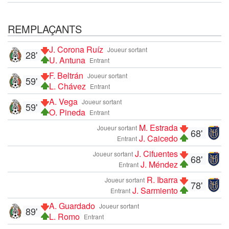
REMPLAÇANTS
J. Corona Ruíz
Joueur sortant
28'
U. Antuna
Entrant
F. Beltrán
Joueur sortant
59'
L. Chávez
Entrant
A. Vega
Joueur sortant
59'
O. Pineda
Entrant
M. Estrada
Joueur sortant
68'
J. Caicedo
Entrant
J. Cifuentes
Joueur sortant
68'
J. Méndez
Entrant
R. Ibarra
Joueur sortant
78'
J. Sarmiento
Entrant
A. Guardado
Joueur sortant
89'
L. Romo
Entrant