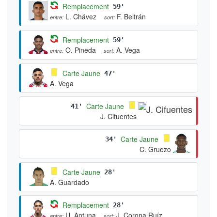
Remplacement
59'
L. Chávez
F. Beltrán
entre:
sort:
Remplacement
59'
O. Pineda
A. Vega
entre:
sort:
Carte Jaune
47'
A. Vega
Carte Jaune
41'
J. Cifuentes
Carte Jaune
34'
C. Gruezo
Carte Jaune
28'
A. Guardado
Remplacement
28'
U. Antuna
J. Corona Ruíz
entre:
sort: