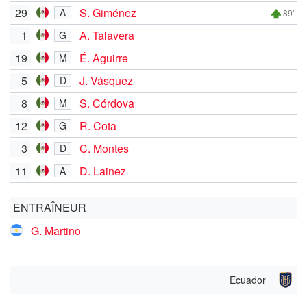
29
S. Giménez
A
89'
1
A. Talavera
G
19
É. Aguirre
M
5
J. Vásquez
D
8
S. Córdova
M
12
R. Cota
G
3
C. Montes
D
11
D. Lainez
A
ENTRAÎNEUR
G. Martino
Ecuador