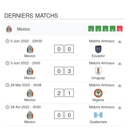
DERNIERS MATCHS
Mexico
V
V
V
V
D
5 Juin 2022
-
23h30
Matchs Amicaux
0
0
Mexico
Ecuador
3 Juin 2022
-
2h00
Matchs Amicaux
0
3
Mexico
Uruguay
29 Mai 2022
-
0h08
Matchs Amicaux
2
1
Mexico
Nigeria
28 Avr 2022
-
0h30
Matchs Amicaux
0
0
Mexico
Guatemala