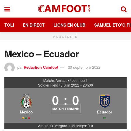
TOLI
EN DIRECT
LIONS EN CLUB
SAMUEL ETO’O FI
PUBLICITÉ
Mexico – Ecuador
par
Redaction Camfoot
20 septembre 2022
Matchs Amicaux
Journée 1
|
Soldier Field
5 Juin 2022
-
23h30
|
0
:
0
MATCH TERMINÉ
Mexico
Ecuador
Arbitre: O. Vergara
Mi-temps: 0-0
|