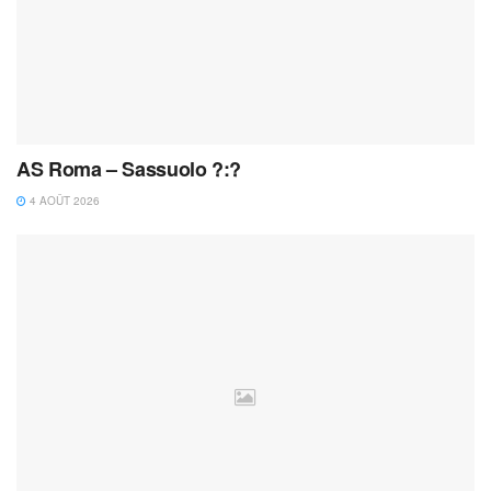
AS Roma – Sassuolo ?:?
4 AOÛT 2026