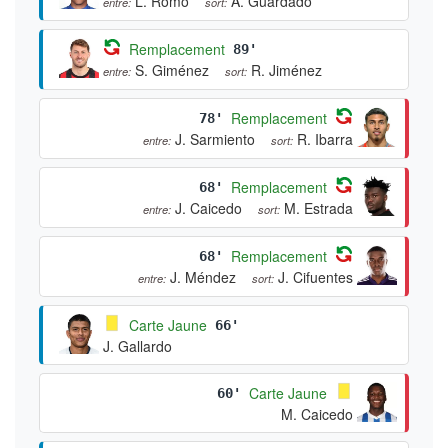
L. Romo
A. Guardado
entre:
sort:
Remplacement
89'
S. Giménez
R. Jiménez
entre:
sort:
Remplacement
78'
J. Sarmiento
R. Ibarra
entre:
sort:
Remplacement
68'
J. Caicedo
M. Estrada
entre:
sort:
Remplacement
68'
J. Méndez
J. Cifuentes
entre:
sort:
Carte Jaune
66'
J. Gallardo
Carte Jaune
60'
M. Caicedo