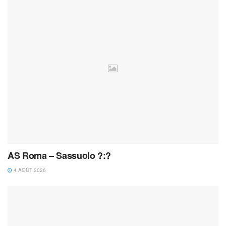
AS Roma – Sassuolo ?:?
4 AOÛT 2026