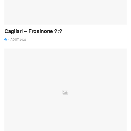
Cagliari – Frosinone ?:?
4 AOÛT 2026