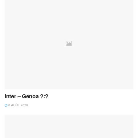
Inter – Genoa ?:?
8 AOÛT 2026