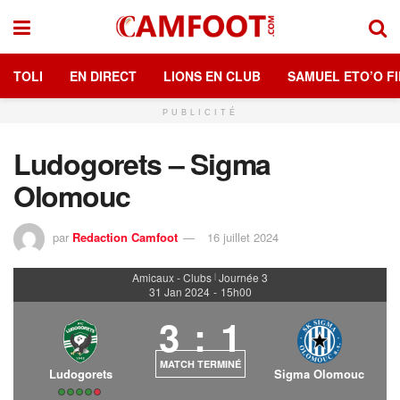
TOLI
EN DIRECT
LIONS EN CLUB
SAMUEL ETO’O FI
PUBLICITÉ
Ludogorets – Sigma
Olomouc
par
Redaction Camfoot
16 juillet 2024
Amicaux - Clubs
Journée 3
|
31 Jan 2024
-
15h00
3
:
1
MATCH TERMINÉ
Ludogorets
Sigma Olomouc