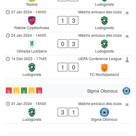
Teplice
Ludogorets
27 Jan 2024
-
14h00
Matchs amicaux des clubs
1
3
Raków Częstochowa
Ludogorets
24 Jan 2024
-
14h00
Matchs amicaux des clubs
0
3
Olimpija Ljubljana
Ludogorets
14 Déc 2023
-
17h45
UEFA Conference League
1
0
Ludogorets
FC Nordsjaelland
Sigma Olomouc
D
N
V
N
D
31 Jan 2024
-
15h00
Matchs amicaux des clubs
3
1
Ludogorets
Sigma Olomouc