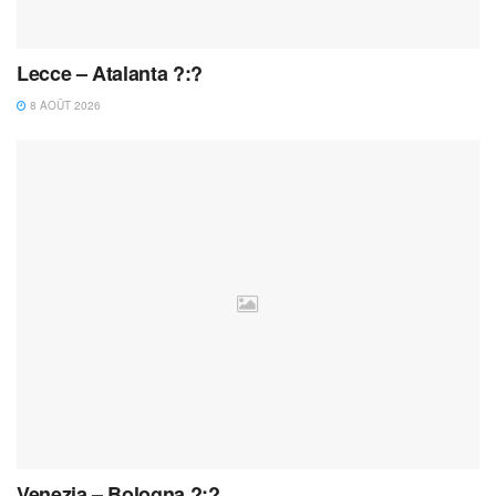
Lecce – Atalanta ?:?
8 AOÛT 2026
Venezia – Bologna ?:?