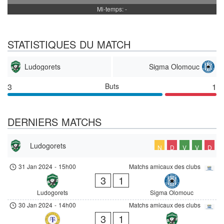
Mi-temps: -
STATISTIQUES DU MATCH
Ludogorets
Sigma Olomouc
3
Buts
1
DERNIERS MATCHS
Ludogorets
N
D
V
V
D
31 Jan 2024
-
15h00
Matchs amicaux des clubs
3
1
Ludogorets
Sigma Olomouc
30 Jan 2024
-
14h00
Matchs amicaux des clubs
3
1