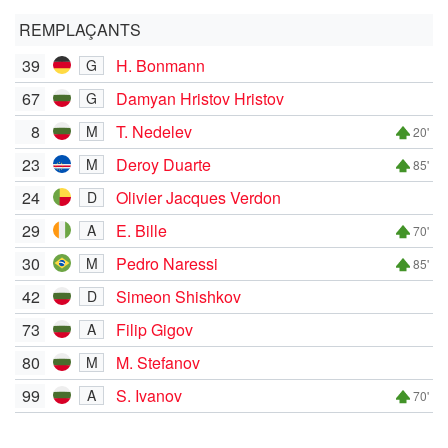
REMPLAÇANTS
39
H. Bonmann
G
67
Damyan Hristov Hristov
G
8
T. Nedelev
M
20'
23
Deroy Duarte
M
85'
24
Olivier Jacques Verdon
D
29
E. Bille
A
70'
30
Pedro Naressi
M
85'
42
Simeon Shishkov
D
73
Filip Gigov
A
80
M. Stefanov
M
99
S. Ivanov
A
70'