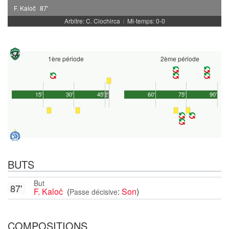
F. Kaloč
87'
Arbitre: C. Ciochirca
Mi-temps: 0-0
|
1ère période
2ème période
15'
30'
45'
2'
60'
75'
90'
BUTS
But
87'
F. Kaloč
(
:
Son
)
Passe décisive
COMPOSITIONS