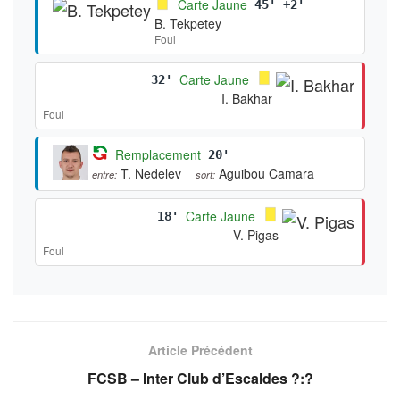
Carte Jaune
45' +2'
B. Tekpetey
Foul
Carte Jaune
32'
I. Bakhar
Foul
Remplacement
20'
T. Nedelev
Aguibou Camara
entre:
sort:
Carte Jaune
18'
V. Pigas
Foul
Article Précédent
FCSB – Inter Club d’Escaldes ?:?