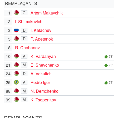
REMPLAÇANTS
1
Artem Makavchik
G
13
I. Shimakovich
3
I. Kalachev
D
5
P. Apetenok
D
8
R. Chobanov
10
K. Vardanyan
A
78'
21
E. Shevchenko
M
73'
24
A. Vakulich
D
25
Pedro Igor
A
73'
88
N. Demchenko
M
99
K. Tsepenkov
M
REMPLAÇANTS