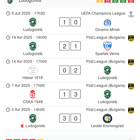
N
D
V
V
D
9 Juil 2025
-
17h30
UEFA Champions League
1
0
Ludogorets
Dinamo Minsk
19 Avr 2025
-
16h00
First League (Bulgaria)
2
1
Ludogorets
Spartak Varna
14 Avr 2025
-
17h00
First League (Bulgaria)
0
2
Hebar 1918
Ludogorets
7 Avr 2025
-
17h00
First League (Bulgaria)
1
3
CSKA 1948
Ludogorets
3 Avr 2025
-
14h00
First League (Bulgaria)
3
0
Ludogorets
Levski Krumovgrad