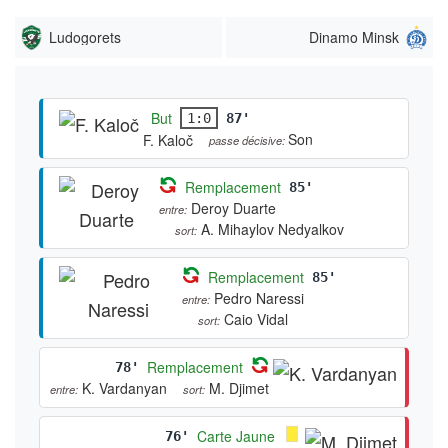
Ludogorets
Dinamo Minsk
But
1:0
87'
Son
F. Kaloč
passe décisive:
Remplacement
85'
Deroy Duarte
entre:
A. Mihaylov Nedyalkov
sort:
Remplacement
85'
Pedro Naressi
entre:
Caio Vidal
sort:
Remplacement
78'
K. Vardanyan
M. Djimet
entre:
sort:
Carte Jaune
76'