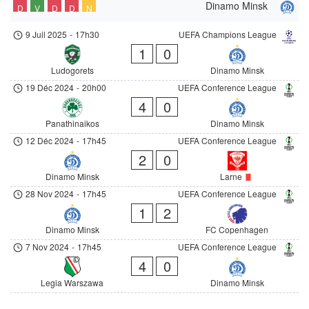
Dinamo Minsk
D
V
D
D
N
9 Juil 2025
-
17h30
UEFA Champions League
1
0
Ludogorets
Dinamo Minsk
19 Déc 2024
-
20h00
UEFA Conference League
4
0
Panathinaikos
Dinamo Minsk
12 Déc 2024
-
17h45
UEFA Conference League
2
0
Dinamo Minsk
Larne
28 Nov 2024
-
17h45
UEFA Conference League
1
2
Dinamo Minsk
FC Copenhagen
7 Nov 2024
-
17h45
UEFA Conference League
4
0
Legia Warszawa
Dinamo Minsk