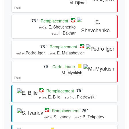
M. Djimet
Foul
Remplacement
73'
E. Shevchenko
entre:
I. Bakhar
sort:
Remplacement
73'
Pedro Igor
E. Malashevich
entre:
sort:
Carte Jaune
70'
M. Myakish
Foul
Remplacement
70'
E. Bille
J. Piotrowski
entre:
sort:
Remplacement
70'
S. Ivanov
B. Tekpetey
entre:
sort: