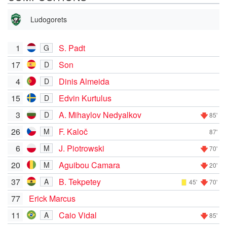
Ludogorets
1
S. Padt
G
17
Son
D
4
Dinis Almeida
D
15
Edvin Kurtulus
D
3
A. Mihaylov Nedyalkov
D
85'
26
F. Kaloč
M
87'
6
J. Piotrowski
M
70'
20
Aguibou Camara
M
20'
37
B. Tekpetey
A
45'
70'
77
Erick Marcus
11
Caio Vidal
A
85'