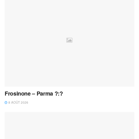
Frosinone – Parma ?:?
8 AOÛT 2026