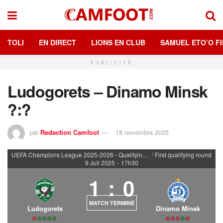
TOLI
EN DIRECT
LIONS EN CLUB
SAMUEL ETO’O FI
PUBLICITÉ
Ludogorets – Dinamo Minsk
?:?
par
Redaction Camfoot
18 novembre 2025
UEFA Champions League 2025-2026 - Qualifying rounds
First qualifying round
|
9 Juil 2025
-
17h30
1
:
0
MATCH TERMINÉ
Ludogorets
Dinamo Minsk