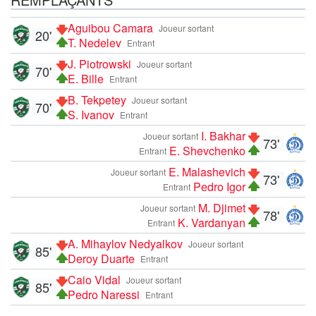
Aguibou Camara
Joueur sortant
20'
T. Nedelev
Entrant
J. Piotrowski
Joueur sortant
70'
E. Bille
Entrant
B. Tekpetey
Joueur sortant
70'
S. Ivanov
Entrant
I. Bakhar
Joueur sortant
73'
E. Shevchenko
Entrant
E. Malashevich
Joueur sortant
73'
Pedro Igor
Entrant
M. Djimet
Joueur sortant
78'
K. Vardanyan
Entrant
A. Mihaylov Nedyalkov
Joueur sortant
85'
Deroy Duarte
Entrant
Caio Vidal
Joueur sortant
85'
Pedro Naressi
Entrant