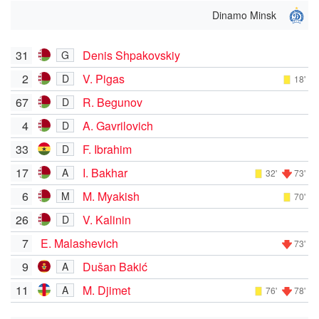
Dinamo Minsk
31
Denis Shpakovskiy
G
2
V. Pigas
D
18'
67
R. Begunov
D
4
A. Gavrilovich
D
33
F. Ibrahim
D
17
I. Bakhar
A
32'
73'
6
M. Myakish
M
70'
26
V. Kalinin
D
7
E. Malashevich
73'
9
Dušan Bakić
A
11
M. Djimet
A
76'
78'